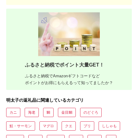
ふるさと納税でポイント大量GET！
ふるさと納税でAmazonギフトコードなど
ポイントがお得にもらえるって知ってましたか？
明太子の返礼品に関連しているカテゴリ
カニ
海老
鯛
金目鯛
のどぐろ
鮭・サーモン
マグロ
クエ
ブリ
ししゃも