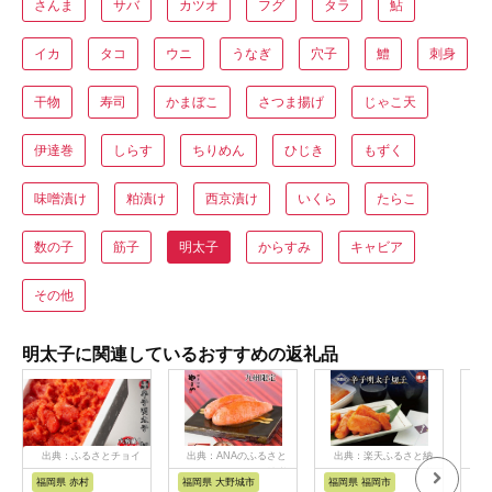
さんま
サバ
カツオ
フグ
タラ
鮎
イカ
タコ
ウニ
うなぎ
穴子
鱧
刺身
干物
寿司
かまぼこ
さつま揚げ
じゃこ天
伊達巻
しらす
ちりめん
ひじき
もずく
味噌漬け
粕漬け
西京漬け
いくら
たらこ
数の子
筋子
明太子
からすみ
キャビア
その他
明太子に関連しているおすすめの返礼品
出典：ふるさとチョイ
出典：ANAのふるさと
出典：楽天ふるさと納
ス
納税
税
福岡県 赤村
福岡県 大野城市
福岡県 福岡市
福