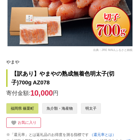
出典：JRE MALLふるさと納税
やまや
【訳あり】やまやの熟成無着色明太子(切
子)700g AZ078
10,000
寄付金額:
円
福岡県 篠栗町
魚介類・海産物
明太子
お気に入り
※「還元率」とは返礼品のお得度を測る指標です
（還元率とは）