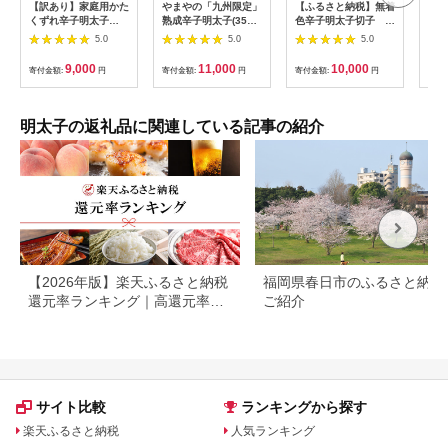
【訳あり】家庭用かた
やまやの「九州限定」
【ふるさと納税】無着
平塚
くずれ辛子明太子
熟成辛子明太子(350g)
色辛子明太子切子
子（
1000g（500g×2パッ
(大野城市)【配送不可
110g×3個【クール便
塚 
5.0
5.0
5.0
ク） 3G11-S
地域：離島】
不可地域（伊豆・小笠
切れ子 辛子
原諸島）配送不可】 |
口 
9,000
11,000
10,000
寄付金額:
円
寄付金額:
円
寄付金額:
円
寄付
緊急支援
子 
物 
まみ
お供
明太子の返礼品に関連している記事の紹介
岡県
品 
り寄
ルメ
_KH
【2026年版】楽天ふるさと納税
福岡県春日市のふるさと納税
還元率ランキング｜高還元率返
ご紹介
礼品をジャンル別に比較
サイト比較
ランキングから探す
楽天ふるさと納税
人気ランキング