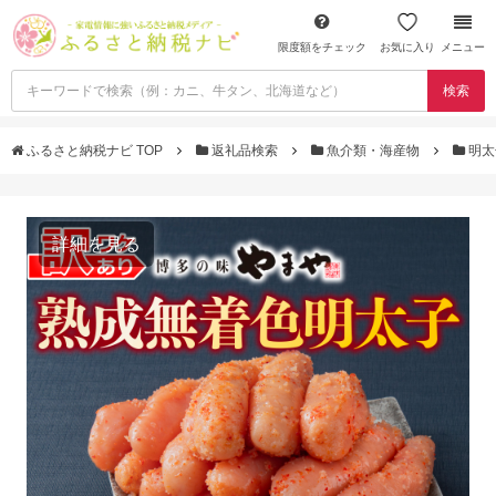
限度額をチェック
お気に入り
メニュー
検索
ふるさと納税ナビ TOP
返礼品検索
魚介類・海産物
明太
詳細を見る