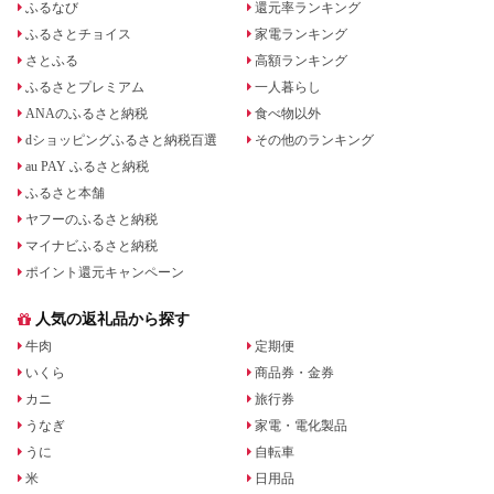
ふるなび
還元率ランキング
ふるさとチョイス
家電ランキング
さとふる
高額ランキング
ふるさとプレミアム
一人暮らし
ANAのふるさと納税
食べ物以外
dショッピングふるさと納税百選
その他のランキング
au PAY ふるさと納税
ふるさと本舗
ヤフーのふるさと納税
マイナビふるさと納税
ポイント還元キャンペーン
人気の返礼品から探す
牛肉
定期便
いくら
商品券・金券
カニ
旅行券
うなぎ
家電・電化製品
うに
自転車
米
日用品