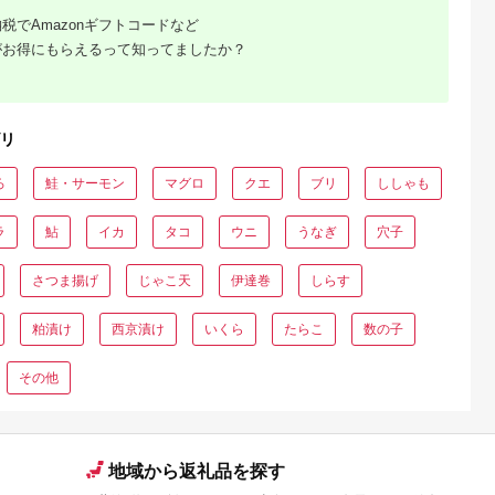
税でAmazonギフトコードなど
がお得にもらえるって知ってましたか？
リ
ろ
鮭・サーモン
マグロ
クエ
ブリ
ししゃも
ラ
鮎
イカ
タコ
ウニ
うなぎ
穴子
さつま揚げ
じゃこ天
伊達巻
しらす
粕漬け
西京漬け
いくら
たらこ
数の子
その他
地域から返礼品を探す