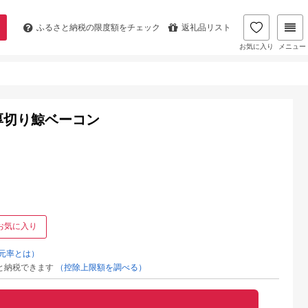
ふるさと納税の
限度額をチェック
返礼品リスト
お気に入り
メニュー
･厚切り鯨ベーコン
お気に入り
元率とは）
と納税できます
（控除上限額を調べる）