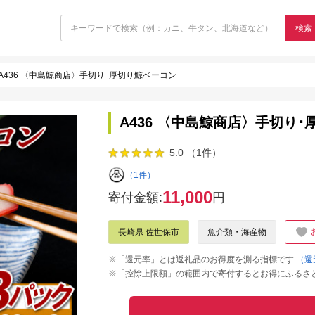
検索
A436 〈中島鯨商店〉手切り･厚切り鯨ベーコン
A436 〈中島鯨商店〉手切り
5.0 （1件）
（1件）
11,000
寄付金額:
円
長崎県 佐世保市
魚介類・海産物
※「還元率」とは返礼品のお得度を測る指標です
（還
※「控除上限額」の範囲内で寄付するとお得にふるさ