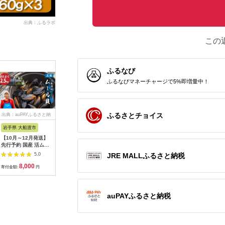
出典：ふるラボ
この
ふるなび
ふるなびマネーチャージで5%即増量中！
ふるさとチョイス
出典：auPAYふるさと納
出典：JRE MALLふる
出典：ふるラボ
出典：ふ
税
さと納税
岩手県 大船渡市
石川県 加賀市
静岡県 吉田町
北海道 鹿
【10月～12月発送】
昆布締め詰合せ おま
【明治神宮奉献品】
【緊急支
先行予約 国産 活ムー
かせ5種 無添加 昆布
釜揚げしらす 小分け
使った干物
ル貝 2.5kg [2026年
締め 刺身 おまかせ セ
150g 6パック 計900g
道産 宗八
JRE MALLふるさと納税
5.0
5.0
5.0
10月~発送予定] ムー
ット 詰合せ 真空包装
[丸三水産 静岡県 吉田
1kg（5
8,000
22,000
16,000
9
ル貝 ムラサキ貝 殻付
おつまみ 肴 海産物 海
町 22424457] 冷凍 し
干物 事業
寄付金額:
円
寄付金額:
円
寄付金額:
円
寄付金額:
き 新鮮 産地直送 旬
の幸 魚介 国産 食品
らす シラス 釜揚げシ
禁輸措置
三陸 岩手県 大船渡市
復興 震災 コロナ 能登
ラス
半島地震復興支援 北
陸新幹線 F6P-0562
auPAYふるさと納税