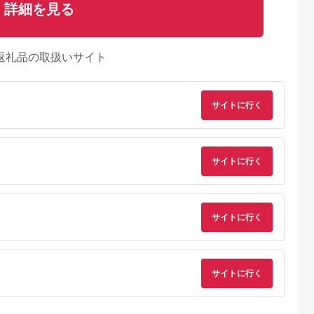
詳細を見る
返礼品の取扱いサイト
サイトに行く
るさとプレミ
出典：ふるさとプレミ
出典：JALふるさと納税
出典：auPAYふるさと
サイトに行く
アム
アム
部町
北海道 釧路町
北海道 網走市
福岡県 大川市
援品】軽石を
北海道産 いか塩辛
網走湖産「大和しじみ
訳あり 焼き海苔 福岡
(冷凍) 北海
（150g×5瓶） 釧路港
貝」750g（150g×5）
有明のり 合計104枚(
カレイ
｜ 塩辛セット 塩辛 い
ABC035
切8枚×13袋) 【福岡
5.0
5.0
5.0
5.0
サイトに行く
尾入り） 冷凍
かの塩辛 烏賊 いか イ
明海産】
,500
14,500
10,000
11,000
者支援 中国
カ セット 冷凍 調理済
円
寄付金額:
円
寄付金額:
円
寄付金額:
円
み 一人暮らし セット
おかず 小分け スピー
ド発送 すぐ届く 魚介
類 海鮮 絶品 人気 笹
サイトに行く
谷商店 直営 釧之助本
店 せんのすけ 高級 す
ぐ発送 北海道 釧路町
釧路超 特産品