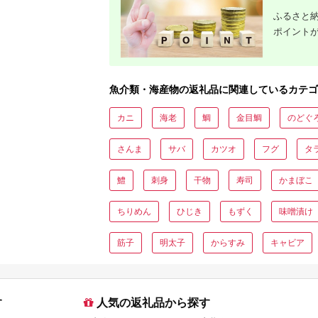
ふるさと納
ポイント
魚介類・海産物の返礼品に関連しているカテゴ
カニ
海老
鯛
金目鯛
のどぐ
さんま
サバ
カツオ
フグ
タ
鱧
刺身
干物
寿司
かまぼこ
ちりめん
ひじき
もずく
味噌漬け
筋子
明太子
からすみ
キャビア
す
人気の返礼品から探す