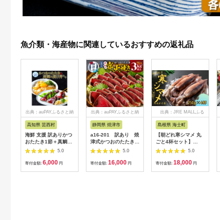
魚介類・海産物に関連しているおすすめの返礼品
出典：auPAYふるさと納
出典：auPAYふるさと納
出典：JRE MALLふる
税
税
さと納税
高知県 芸西村
静岡県 焼津市
島根県 海士町
海鮮 支援 訳ありかつ
a16-201 訳あり 焼
【朝どれ寒シマメ 丸
おたたき1節＋真鯛漬
津式かつおのたたき炭
ごと4杯セット】
け丼の素1食 冷凍 保
火焼き 3kg以上（約6
250g×4杯 いか イカ
5.0
5.0
5.0
存食 小分け 惣菜 そう
～9本）
スルメイカ 朝どれ寒
6,000
16,000
18,000
ざい パック 漬け 本場
シマメ
寄付金額:
円
寄付金額:
円
寄付金額:
円
高知 海鮮丼 パパッと
簡単 一人暮らし 人気
6000円 〈高知市共通
返礼品〉