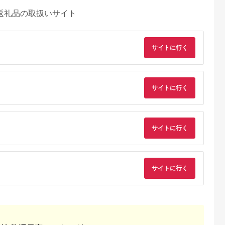
返礼品の取扱いサイト
サイトに行く
サイトに行く
サイトに行く
サイトに行く
るさとチョイ
出典：ふるなび
出典：ふるラボ
出典：ふるな
ス
浜市
新潟県
高知県 高知市
新潟県 新潟市
】秋鮭サーモ
【永徳 鮭乃蔵】 塩引
【高知県産】 藁焼き
加島屋の味覚 中ビン
モークサーモ
鮭切身 2切×5
カツオたたき（腹節・
2本セット (さけ茶
落とし）
背節 各1本）たたきタ
漬・切干漬) 鮭フレー
5.0
5.0
5.0
5.0
 滋賀県長浜
レセット / 高知 土佐
ク おつまみ ご飯のお
,000
24,000
10,000
11,000
社中村屋
カツオ かつお 鰹 たた
供 新潟県 新潟市 し
円
寄付金額:
円
寄付金額:
円
寄付金額:
円