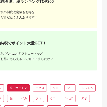
納税 還元率ランキングTOP300
1] 訳あり サ
き 鰹のたたき かつお
け
 スモークサ
のたたき 魚 海鮮 冷
モークサー
凍 【株式会社サンマ
納税の制度改定後もお得な
製 刺身 お
リン】 [ATHA004]
グルメ 魚介
まだまだたくさんあります！
おつまみ サラ
ード クリー
サンドイッ
ット パーテ
気 プレゼン
 贈答
納税でポイント大量GET！
税でAmazonギフトコードなど
産品】ふ
がお得にもらえるって知ってましたか？
め特産
ろ
鮭・サーモン
マグロ
クエ
ブリ
ししゃも
ラ
鮎
イカ
タコ
ウニ
うなぎ
穴子