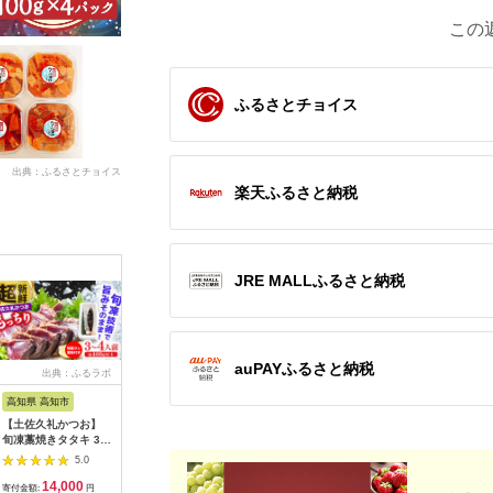
この
ふるさとチョイス
出典：ふるさとチョイス
楽天ふるさと納税
JRE MALLふるさと納税
auPAYふるさと納税
出典：ふるラボ
出典：楽天ふるさと納
出典：ふるさとチョイ
出典：ふ
税
ス
高知県 高知市
宮城県 女川町
山梨県 山梨市
滋賀県 長
【土佐久礼かつお】
【ふるさと納税】養殖
希少!ご当地サーモン
【訳あり
旬凍藁焼きタタキ 3〜
銀鮭「銀王」刺身用サ
「富士の介」(刺
ン 鮭 ス
4人前（約400g） / 高
クと定塩切身セット_
身)240g(80g×3)少量
ン （切り
5.0
5.0
5.0
知 土佐 久礼 かつお
鮭 サーモン 銀鮭 銀王
パックを冷凍便でお届
100g×3
14,000
35,000
13,000
8
カツオ 鰹 たたき タタ
刺身用 定塩 切身 海鮮
け【1460519】
市/株式会
寄付金額:
円
寄付金額:
円
寄付金額:
円
寄付金額: