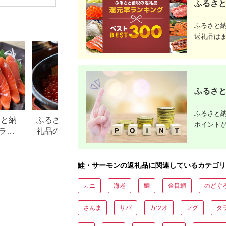
ふるさと
キ 海鮮 魚 刺身 【株
魚 美味しい 人気 送料
[AQAJ04
式会社ジャパンダイニ
無料 【配送不可地
ーモン 鮭
ング】 [ATHR001]
域：離島】
ーモン ス
ふるさと
【1312833】
モン 鮭 燻
取り寄せ 
返礼品は
類 前菜 
ダ シーフ
ムチーズ 
チ 海鮮セ
ィー用 人
ト ギフト
ふるさと
ふるさと納
さと納
ふるさと納税「魚介類」返
【47都道府県の特
ポイント
ラン
礼品の還元率ランキング！
るさと納税おすす
返礼
切り身や詰め合わせ、定期
品！
便も
鮭・サーモンの返礼品に関連しているカテゴリ
カニ
海老
鯛
金目鯛
のどぐ
さんま
サバ
カツオ
フグ
タ