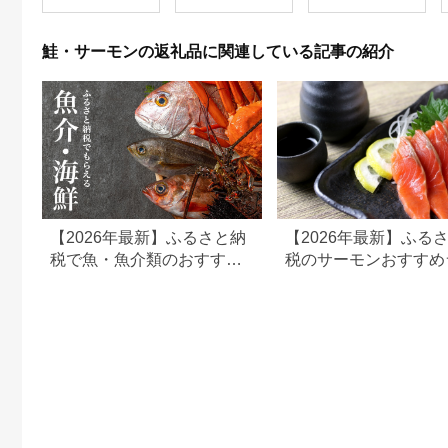
さけ シャケ しゃけ 人
気 小分け 冷凍 スピー
ド発送】 015B499
鮭・サーモンの返礼品に関連している記事の紹介
【2026年最新】ふるさと納
【2026年最新】ふる
税で魚・魚介類のおすすめ
税のサーモンおすすめ
返礼品ランキング
キング｜還元率・人気
品を比較