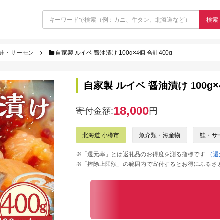
検索
鮭・サーモン
自家製 ルイベ 醤油漬け 100g×4個 合計400g
自家製 ルイベ 醤油漬け 100g×
18,000
寄付金額:
円
北海道 小樽市
魚介類・海産物
鮭・サ
※「還元率」とは返礼品のお得度を測る指標です
（還
※「控除上限額」の範囲内で寄付するとお得にふるさ