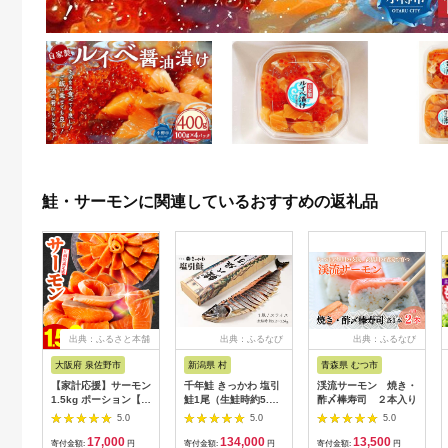
鮭・サーモンに関連しているおすすめの返礼品
出典：ふるさと本舗
出典：ふるなび
出典：ふるなび
大阪府 泉佐野市
新潟県 村
青森県 むつ市
【家計応援】サーモン
千年鮭 きっかわ 塩引
渓流サーモン 焼き・
1.5kg ポーション【訳
鮭1尾（生鮭時約5.2
酢〆棒寿司 ２本入り
あり サイズ不揃い 刺
～5.5kg）1034018
5.0
5.0
5.0
身 海鮮丼 さーもん サ
スライス 鮭 しゃけ 塩
17,000
134,000
13,500
ラダ カルパッチョ 鮭
引
寄付金額:
円
寄付金額:
円
寄付金額:
円