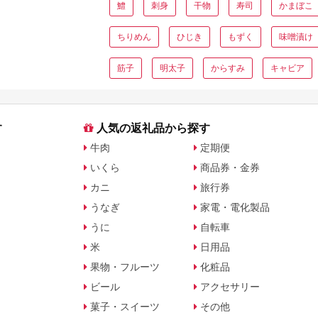
鱧
刺身
干物
寿司
かまぼこ
ちりめん
ひじき
もずく
味噌漬け
筋子
明太子
からすみ
キャビア
す
人気の返礼品から探す
牛肉
定期便
いくら
商品券・金券
カニ
旅行券
うなぎ
家電・電化製品
うに
自転車
米
日用品
果物・フルーツ
化粧品
ビール
アクセサリー
菓子・スイーツ
その他