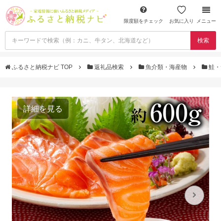
限度額をチェック
お気に入り
メニュー
検索
ふるさと納税ナビ TOP
返礼品検索
魚介類・海産物
鮭・
詳細を見る