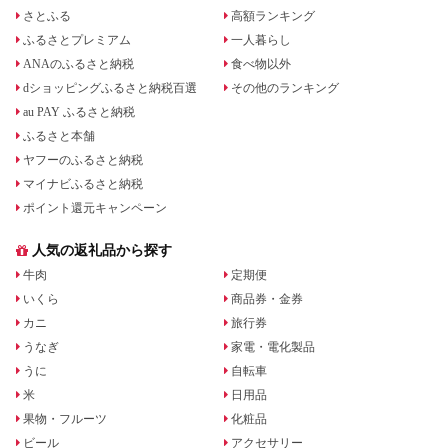
さとふる
高額ランキング
ふるさとプレミアム
一人暮らし
ANAのふるさと納税
食べ物以外
dショッピングふるさと納税百選
その他のランキング
au PAY ふるさと納税
ふるさと本舗
ヤフーのふるさと納税
マイナビふるさと納税
ポイント還元キャンペーン
人気の返礼品から探す
牛肉
定期便
いくら
商品券・金券
カニ
旅行券
うなぎ
家電・電化製品
うに
自転車
米
日用品
果物・フルーツ
化粧品
ビール
アクセサリー