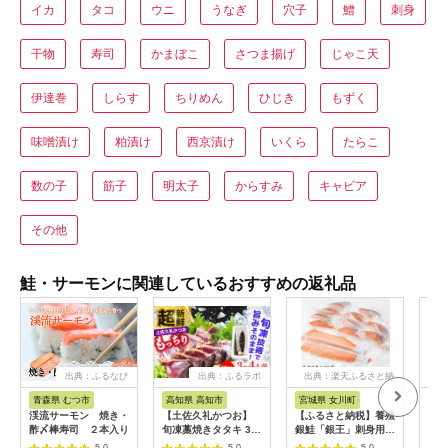
イカ
タコ
ウニ
うなぎ
穴子
鱧
刺身
干物
寿司
かまぼこ
さつま揚げ
じゃこ天
伊達巻
しらす
ちりめん
ひじき
もずく
味噌漬け
粕漬け
西京漬け
いくら
たらこ
数の子
筋子
明太子
からすみ
キャビア
その他
鮭・サーモンに関連しているおすすめの返礼品
出典：ふるなび
出典：ふるラボ
出典：楽天ふるさと納
出
税
青森県 むつ市
高知県 高知市
宮城県 女川町
山
渓流サーモン 焼き・
【土佐久礼かつお】
【ふるさと納税】養殖
希少
酢〆棒寿司 ２本入り
旬凍藁焼きタタキ 3〜
銀鮭「銀王」刺身用サ
「富
4人前（約400g） / 高
クと定塩切身セット_
身)2
5.0
5.0
5.0