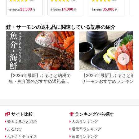
知 土佐 久礼 かつお
鮭 サーモン 銀鮭 銀王
パッ
カツオ 鰹 たたき タタ
刺身用 定塩 切身 海鮮
け【
13,500
14,000
35,000
寄付金額:
円
寄付金額:
円
寄付金額:
円
寄付
キ 海鮮 魚 刺身 【株
魚 美味しい 人気 送料
式会社ジャパンダイニ
無料 【配送不可地
ング】 [ATHR001]
域：離島】
【1312833】
鮭・サーモンの返礼品に関連している記事の紹介
【2026年最新】ふるさと納税で
【2026年最新】ふるさと納
魚・魚介類のおすすめ返礼品ラ
サーモンおすすめランキング
ンキング
還元率・人気返礼品を比較
サイト比較
ランキングから探す
楽天ふるさと納税
人気ランキング
ふるなび
還元率ランキング
ふるさとチョイス
家電ランキング