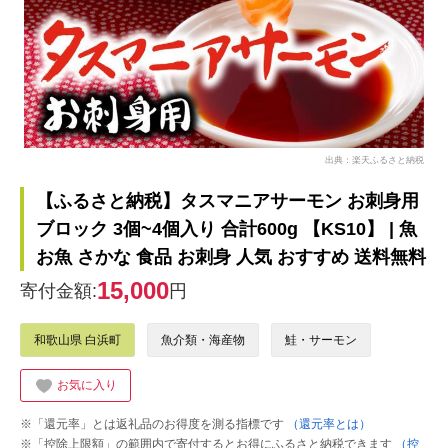
出典：楽天ふるさと納税
【ふるさと納税】タスマニアサーモン お刺身用
ブロック 3個~4個入り 合計600g 【KS10】 | 魚
お魚 さかな 食品 お刺身 人気 おすすめ 送料無料
15,000
寄付金額:
円
和歌山県 白浜町
魚介類・海産物
鮭・サーモン
お気に入り
※「還元率」とは返礼品のお得度を測る指標です
（還元率とは）
※「控除上限額」の範囲内で寄付するとお得にふるさと納税できます
（控