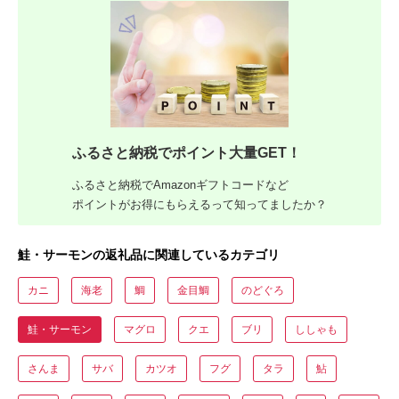
ふるさと納税でポイント大量GET！
ふるさと納税でAmazonギフトコードなど
ポイントがお得にもらえるって知ってましたか？
鮭・サーモンの返礼品に関連しているカテゴリ
カニ
海老
鯛
金目鯛
のどぐろ
鮭・サーモン
マグロ
クエ
ブリ
ししゃも
さんま
サバ
カツオ
フグ
タラ
鮎