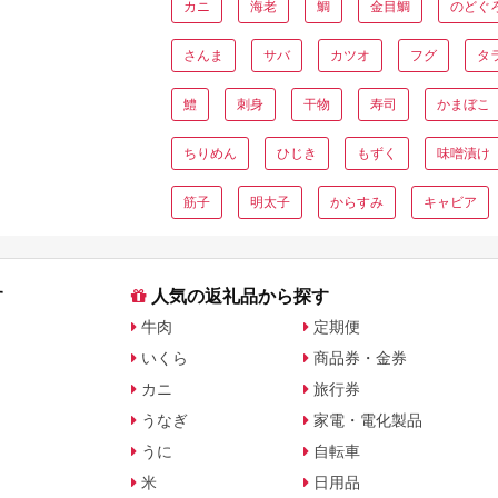
カニ
海老
鯛
金目鯛
のどぐ
さんま
サバ
カツオ
フグ
タ
鱧
刺身
干物
寿司
かまぼこ
ちりめん
ひじき
もずく
味噌漬け
筋子
明太子
からすみ
キャビア
す
人気の返礼品から探す
牛肉
定期便
いくら
商品券・金券
カニ
旅行券
うなぎ
家電・電化製品
うに
自転車
米
日用品