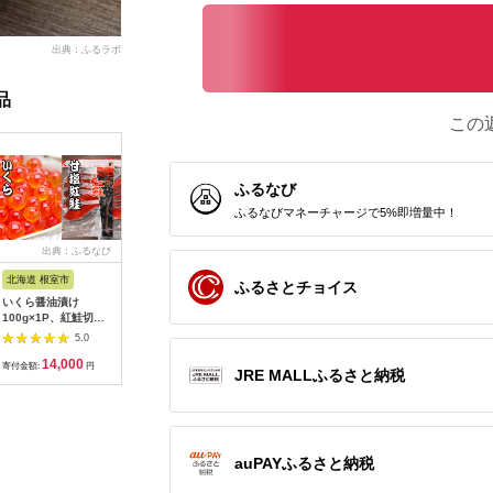
出典：ふるラボ
品
この
ふるなび
ふるなびマネーチャージで5%即増量中！
出典：ふるなび
出典：ふるなび
出典：ふるなび
出典：ふ
北海道 根室市
福岡県 桂川町
北海道 釧路市
香川県 東
ふるさとチョイス
いくら醤油漬け
訳あり辛子明太子
【農林水産大臣賞受
キャビア 2
100g×1P、紅鮭切身5
100g×5 ADAQ077 明
賞】 マルア阿部商店
エ・ミヨ2
切×2P A-36028
太子
特選 塩いくら 300g
ール賞受賞
5.0
5.0
5.0
北海道産 海鮮 北海道
ャビア 国
14,000
8,000
60,000
5
イクラ いくら醤油漬
ア 魚卵 
寄付金額:
円
寄付金額:
円
寄付金額:
円
寄付金額:
JRE MALLふるさと納税
け 鮭 秋鮭 鮭卵 魚卵
品 おつま
いくら丼 ご飯のお供
り物 ギフ
小分け
ト 香川 
わ市
auPAYふるさと納税