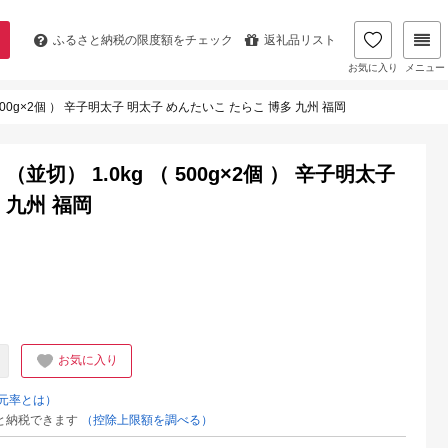
ふるさと納税の
限度額をチェック
返礼品リスト
お気に入り
メニュー
500g×2個 ） 辛子明太子 明太子 めんたいこ たらこ 博多 九州 福岡
並切） 1.0kg （ 500g×2個 ） 辛子明太子
 九州 福岡
お気に入り
元率とは）
と納税できます
（控除上限額を調べる）