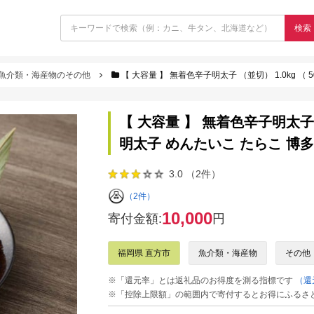
検索
魚介類・海産物のその他
【 大容量 】 無着色辛子明太子 （並切） 1.0kg （ 
【 大容量 】 無着色辛子明太子 （
明太子 めんたいこ たらこ 博多
3.0 （2件）
（2件）
10,000
寄付金額:
円
福岡県 直方市
魚介類・海産物
その他
※「還元率」とは返礼品のお得度を測る指標です
（還
※「控除上限額」の範囲内で寄付するとお得にふるさ