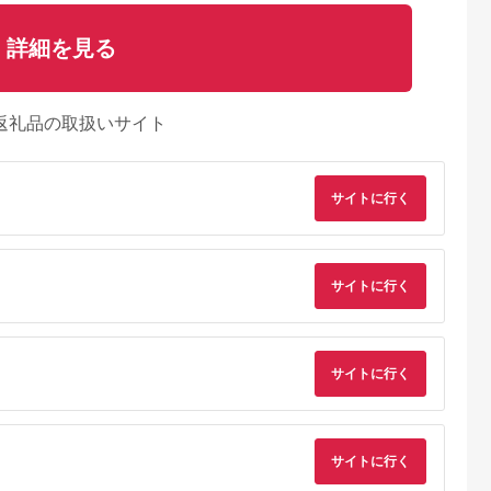
詳細を見る
返礼品の取扱いサイト
サイトに行く
るさとプレミ
出典：ふるなび
出典：ふるさとプレミ
出典：ふるな
アム
アム
かがわ市
福岡県 東峰村
北海道 北見市
北海道 岩内町
サイトに行く
5g ゴ・
辛子明太子 味くらべ
北海道産 いくら醤油
味付け数の子（白醤
020 テロワ
セット380g(かねふく
漬セット 70g×6瓶 (
油）200ｇ×４
 瀬戸内キ
明太子130g×1、まる
海鮮 魚介類 魚卵 鮭卵
5.0
5.0
5.0
5.0
産 生キャビ
きた水産並切明太子
いくら イクラ 醤油 醤
2,000
8,000
26,500
14,000
高級食材 高級
250g×1) 3F11
油漬け 海鮮丼 小分け
円
寄付金額:
円
寄付金額:
円
寄付金額:
円
サイトに行く
み つまみ 贈
瓶詰め 北海道 贈答 ギ
ト プレゼン
フト プレゼント 贈り
香川県 東かが
物 お中元 お歳暮 )
【035-0025】
サイトに行く