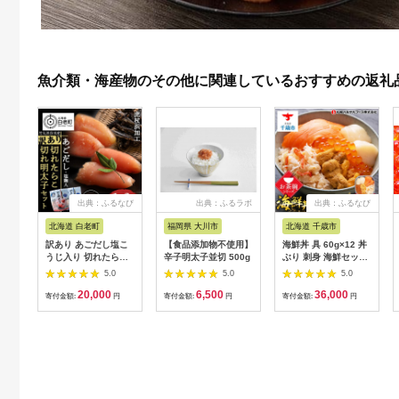
魚介類・海産物のその他に関連しているおすすめの返礼
出典：ふるなび
出典：ふるラボ
出典：ふるなび
北海道 白老町
福岡県 大川市
北海道 千歳市
訳あり あごだし塩こ
【食品添加物不使用】
海鮮丼 具 60g×12 丼
うじ入り 切れたら
辛子明太子並切 500g
ぶり 刺身 海鮮セット
こ・明太子 100g×各8
【札幌バルナバフー
5.0
5.0
5.0
個セット AK112
ズ】
20,000
6,500
36,000
寄付金額:
円
寄付金額:
円
寄付金額:
円