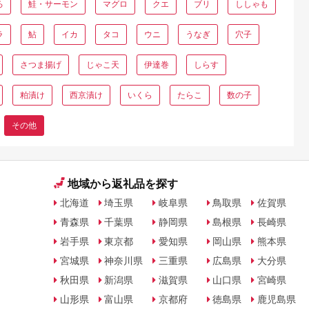
ろ
鮭・サーモン
マグロ
クエ
ブリ
ししゃも
ラ
鮎
イカ
タコ
ウニ
うなぎ
穴子
さつま揚げ
じゃこ天
伊達巻
しらす
粕漬け
西京漬け
いくら
たらこ
数の子
その他
地域から返礼品を探す
北海道
埼玉県
岐阜県
鳥取県
佐賀県
青森県
千葉県
静岡県
島根県
長崎県
岩手県
東京都
愛知県
岡山県
熊本県
宮城県
神奈川県
三重県
広島県
大分県
秋田県
新潟県
滋賀県
山口県
宮崎県
山形県
富山県
京都府
徳島県
鹿児島県