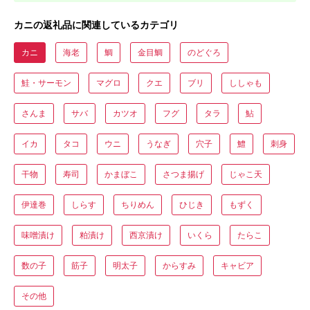
カニの返礼品に関連しているカテゴリ
カニ
海老
鯛
金目鯛
のどぐろ
鮭・サーモン
マグロ
クエ
ブリ
ししゃも
さんま
サバ
カツオ
フグ
タラ
鮎
イカ
タコ
ウニ
うなぎ
穴子
鱧
刺身
干物
寿司
かまぼこ
さつま揚げ
じゃこ天
伊達巻
しらす
ちりめん
ひじき
もずく
味噌漬け
粕漬け
西京漬け
いくら
たらこ
数の子
筋子
明太子
からすみ
キャビア
その他