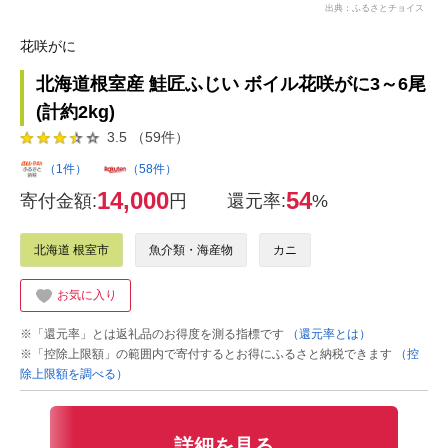
出典：ふるさとチョイス
花咲がに
北海道根室産 鮭匠ふじい ボイル花咲がに3～6尾
(計約2kg)
3.5 （59件）
（1件）
（58件）
14,000
54
寄付金額:
円
還元率:
%
北海道 根室市
魚介類・海産物
カニ
お気に入り
※「還元率」とは返礼品のお得度を測る指標です
（還元率とは）
※「控除上限額」の範囲内で寄付するとお得にふるさと納税できます
（控
除上限額を調べる）
詳細を見る