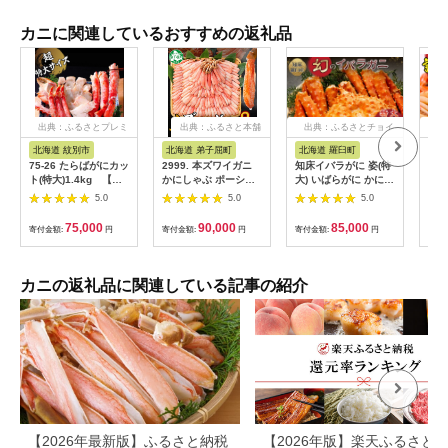
カニに関連しているおすすめの返礼品
出典：ふるさとプレミ
出典：ふるさと本舗
出典：ふるさとチョイ
出
アム
ス
北海道 紋別市
北海道 弟子屈町
北海道 羅臼町
兵
75-26 たらばがにカッ
2999. 本ズワイガニ
知床イバラがに 姿(特
【セ
ト(特大)1.4kg 【お
かにしゃぶ ポーショ
大) いばらがに かに
（欠
祝い事や自分へのご褒
ン 500g 6個 12-16人
カニ 蟹 羅臼町 北海道
ど）
5.0
5.0
5.0
美にも】
前 カット済 ずわい蟹
産 海産物 生産者 支援
凍】
ズワイガニ カニ 蟹 か
応援
次発
75,000
90,000
85,000
寄付金額:
円
寄付金額:
円
寄付金額:
円
寄付
に 蟹足 生 生食 蟹し
噌と
ゃぶ 人気 お取り寄せ
子 
送料無料 北海道 弟子
冷凍
屈町
ング
カニの返礼品に関連している記事の紹介
門週
日）
送 
るさ
住 柴山 か
葉ガ
スガ
フーズ
117
【2026年最新版】ふるさと納税
【2026年版】楽天ふるさと