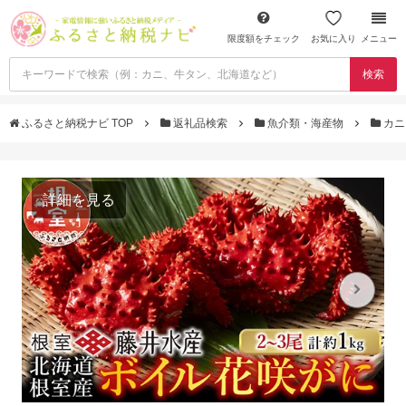
限度額をチェック
お気に入り
メニュー
検索
ふるさと納税ナビ TOP
返礼品検索
魚介類・海産物
カ
詳細を見る