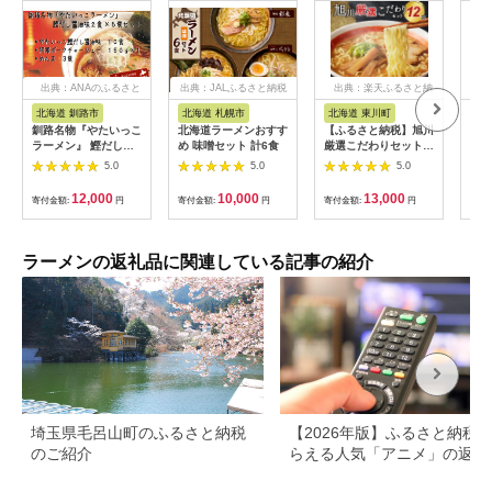
出典：ANAのふるさと
出典：JALふるさと納税
出典：楽天ふるさと納
納税
税
北海道 釧路市
北海道 札幌市
北海道 東川町
福
釧路名物『やたいっこ
北海道ラーメンおすす
【ふるさと納税】旭川
Z5
ラーメン』 鰹だし醤
め 味噌セット 計6食
厳選こだわりセット
筑豊
油味2食×5袋セット
12食（旭川名店ラー
豚高
5.0
5.0
5.0
ふるさと納税 ラーメ
メン詰合せ）
こつ
ン F4F-1105
ン
12,000
10,000
13,000
寄付金額:
円
寄付金額:
円
寄付金額:
円
寄付
ラーメンの返礼品に関連している記事の紹介
埼玉県毛呂山町のふるさと納税
【2026年版】ふるさと納税
のご紹介
らえる人気「アニメ」の返礼