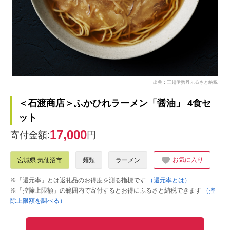
出典：三越伊勢丹ふるさと納税
＜石渡商店＞ふかひれラーメン「醤油」 4食セ
ット
17,000
寄付金額:
円
お気に入り
宮城県 気仙沼市
麺類
ラーメン
※「還元率」とは返礼品のお得度を測る指標です
（還元率とは）
※「控除上限額」の範囲内で寄付するとお得にふるさと納税できます
（控
除上限額を調べる）