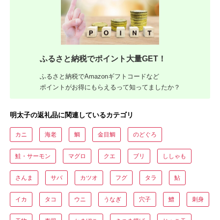
ふるさと納税でポイント大量GET！
ふるさと納税でAmazonギフトコードなど
ポイントがお得にもらえるって知ってましたか？
明太子の返礼品に関連しているカテゴリ
カニ
海老
鯛
金目鯛
のどぐろ
鮭・サーモン
マグロ
クエ
ブリ
ししゃも
さんま
サバ
カツオ
フグ
タラ
鮎
イカ
タコ
ウニ
うなぎ
穴子
鱧
刺身