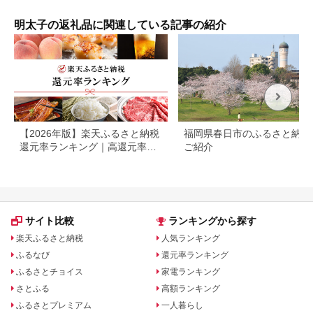
まみ
お供
明太子の返礼品に関連している記事の紹介
岡県
品 
り寄
ルメ
_KH
【2026年版】楽天ふるさと納税
福岡県春日市のふるさと納税
還元率ランキング｜高還元率返
ご紹介
礼品をジャンル別に比較
サイト比較
ランキングから探す
楽天ふるさと納税
人気ランキング
ふるなび
還元率ランキング
ふるさとチョイス
家電ランキング
さとふる
高額ランキング
ふるさとプレミアム
一人暮らし