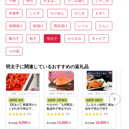
干物
寿司
かまぼこ
さつま揚げ
じゃこ天
伊達巻
しらす
ちりめん
ひじき
もずく
味噌漬け
粕漬け
西京漬け
いくら
たらこ
数の子
筋子
明太子
からすみ
キャビア
その他
明太子に関連しているおすすめの返礼品
出典：ふるさとチョイ
出典：ANAのふるさと
出典：楽天ふるさと納
ス
納税
税
福岡県 赤村
福岡県 大野城市
福岡県 福岡市
福
【訳あり】家庭用かた
やまやの「九州限定」
【ふるさと納税】無着
平塚
くずれ辛子明太子
熟成辛子明太子(350g)
色辛子明太子切子
子（
1000g（500g×2パッ
(大野城市)【配送不可
110g×3個【クール便
塚 
5.0
5.0
5.0
ク） 3G11-S
地域：離島】
不可地域（伊豆・小笠
切れ子 辛子
原諸島）配送不可】 |
口 
9,000
11,000
10,000
寄付金額:
円
寄付金額:
円
寄付金額:
円
寄付
緊急支援
子 
物 