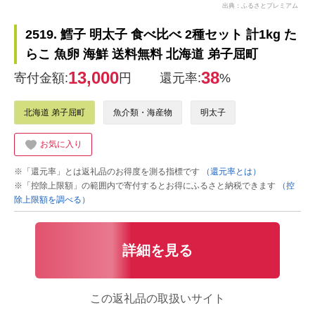
出典：ふるさとプレミアム
2519. 鱈子 明太子 食べ比べ 2種セット 計1kg た
らこ 魚卵 海鮮 送料無料 北海道 弟子屈町
13,000
38
寄付金額:
円
還元率:
%
北海道 弟子屈町
魚介類・海産物
明太子
お気に入り
※「還元率」とは返礼品のお得度を測る指標です
（還元率とは）
※「控除上限額」の範囲内で寄付するとお得にふるさと納税できます
（控
除上限額を調べる）
詳細を見る
この返礼品の取扱いサイト