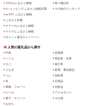
ANAのふるさと納税
食べ物以外
dショッピングふるさと納税百選
その他のランキング
au PAY ふるさと納税
ふるさと本舗
ヤフーのふるさと納税
マイナビふるさと納税
ポイント還元キャンペーン
人気の返礼品から探す
牛肉
定期便
いくら
商品券・金券
カニ
旅行券
うなぎ
家電・電化製品
うに
自転車
米
日用品
果物・フルーツ
化粧品
ビール
アクセサリー
菓子・スイーツ
その他
おせち