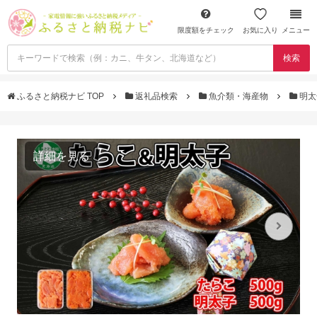
限度額をチェック
お気に入り
メニュー
検索
ふるさと納税ナビ TOP
返礼品検索
魚介類・海産物
明太
詳細を見る