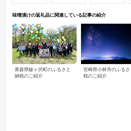
和食 おかず 惣菜 ご飯
照り焼き 西京漬け バ
ん お弁当 おかず 朝食
のお供 おつまみ 千葉
ジル ネギ塩 簡単 お手
おつまみ】 K073010
千葉県 柏市 [№5412-
軽 電子レンジ 小分け
味噌漬けの返礼品に関連している記事の紹介
0356]
セット 詰合せ 真空パ
ック 冷凍 国産 おかず
お弁当
青森県鰺ヶ沢町のふるさと
宮崎県小林市のふるさ
納税のご紹介
税のご紹介