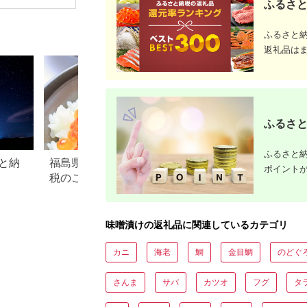
ふるさと
便利 人気 おすすめ お
水戸市 茨城県】
取り寄せ 通販 送料無
（EW-3）
料 ふるさと納税 ］
ふるさと
返礼品は
ふるさと
ふるさと納
と納
福島県 西郷村のふるさと納
福島県 白河市のふ
ポイント
税のご紹介
税のご紹介
味噌漬けの返礼品に関連しているカテゴリ
カニ
海老
鯛
金目鯛
のどぐ
さんま
サバ
カツオ
フグ
タ