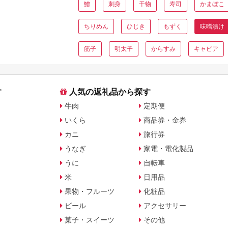
鱧
刺身
干物
寿司
かまぼこ
ちりめん
ひじき
もずく
味噌漬け
筋子
明太子
からすみ
キャビア
す
人気の返礼品から探す
牛肉
定期便
いくら
商品券・金券
カニ
旅行券
うなぎ
家電・電化製品
うに
自転車
米
日用品
果物・フルーツ
化粧品
ビール
アクセサリー
菓子・スイーツ
その他