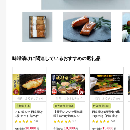
味噌漬けに関連しているおすすめの返礼品
出典：ふるさとチョイ
出典：ふるさとチョイ
出典：ふるさとチョイ
ス
ス
ス
千葉県 柏市
鹿児島県 指宿市
佐賀県 基山町
メロ 銀ムツ 西京漬け
【電子レンジで簡単調
西京漬け4種類食べ比
3枚 セット 詰め合わ
理】味つけ地魚レンジ
べ(12切)【西京漬け
せ 西京焼き 漬け魚 漬
パック6P(指宿山川水
銀ダラ サーモン カレ
5.0
5.0
5.0
魚 西京味噌 西京味噌
産/IB035-011) 鹿児島
イ サバ 食べ比べ ご飯
10,000
10,000
15,000
漬け 魚 焼き魚 切身
魚 魚介 地魚 味付き
の友 米麹 白味噌 みり
寄付金額:
円
寄付金額:
円
寄付金額:
円