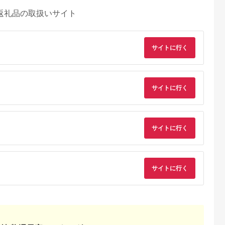
返礼品の取扱いサイト
サイトに行く
サイトに行く
サイトに行く
サイトに行く
るさとチョイ
出典：ふるさとチョイ
出典：ふるさとチョイ
出典：ふるさとチョ
ス
ス
ス
総市
北海道 小樽市
福岡県 北九州市
静岡県 焼津市
】銀鮭西京漬
自家製 銀鱈 の西京味
最強みそ漬け おまか
a25-018 サワラ西
ク【定期便6
噌漬け 8切れ 合計約
せ5種類x2切入（合計
漬け 銀鮭西京漬け 食
定期便
700g
10切入） 味噌漬け 魚
べ比べ 計16切
5.0
5.0
5.0
5.0
・離島への配
お魚 冷蔵 漬け魚 焼き
2,000
40,000
22,000
25,000
魚 惣菜
円
寄付金額:
円
寄付金額:
円
寄付金額:
円