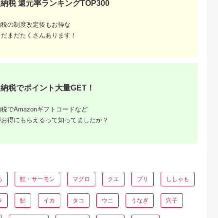
納税 還元率ランキングTOP300
納税の制度改定後もお得な
まだまだたくさんあります！
納税でポイント大量GET！
税でAmazonギフトコードなど
るさと納
がお得にもらえるって知ってましたか？
ろ
鮭・サーモン
マグロ
クエ
ブリ
ししゃも
ラ
鮎
イカ
タコ
ウニ
うなぎ
穴子