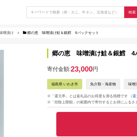
検索
味噌漬け
郷の恵 味噌漬け鮭＆銀鱈 4パックセット
郷の恵 味噌漬け鮭＆銀鱈 4
23,000
寄付金額:
円
福島県 いわき市
魚介類・海産物
味噌
※「還元率」とは返礼品のお得度を測る指標です
（還
※「控除上限額」の範囲内で寄付するとお得にふるさ