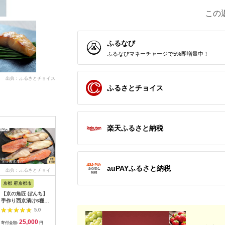
この
ふるなび
ふるなびマネーチャージで5%即増量中！
出典：ふるさとチョイス
ふるさとチョイス
楽天ふるさと納税
auPAYふるさと納税
出典：ふるさとチョイ
出典：ふるさとチョイ
出典：ふるさとチョイ
出典：ふ
ス
ス
ス
京都 府京都市
茨城県 水戸市
新潟県 南魚沼市
茨城県 常
【京の魚匠 ぼんち】
寿司職人が作る特製味
越の味噌漬け
【定期便
手作り西京漬け6種12
噌漬けセット（魚4
2切6パッ
5.0
切れ詰め合わせ 華二
種、肉2種）計12枚
ヶ月お届け】 
5.0
5.0
段 ［ 京都 西京漬け
【朋寿司 特製 みそ 銀
※沖縄県
25,000
20,000
21,000
7
減塩 無添加 魚 簡単
鮭 鰆 銀鱈 豚ロース
送不可
寄付金額:
円
寄付金額:
円
寄付金額:
円
寄付金額: