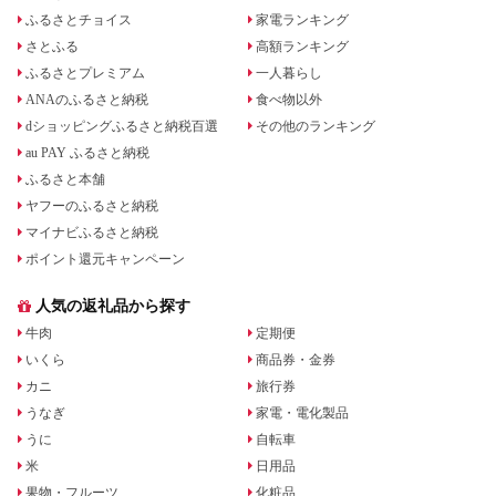
ふるさとチョイス
家電ランキング
さとふる
高額ランキング
ふるさとプレミアム
一人暮らし
ANAのふるさと納税
食べ物以外
dショッピングふるさと納税百選
その他のランキング
au PAY ふるさと納税
ふるさと本舗
ヤフーのふるさと納税
マイナビふるさと納税
ポイント還元キャンペーン
人気の返礼品から探す
牛肉
定期便
いくら
商品券・金券
カニ
旅行券
うなぎ
家電・電化製品
うに
自転車
米
日用品
果物・フルーツ
化粧品