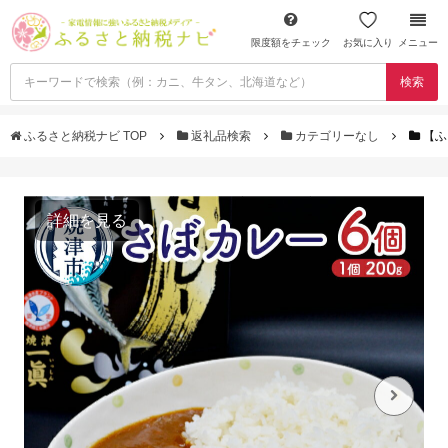
限度額をチェック
お気に入り
メニュー
検索
ふるさと納税ナビ TOP
返礼品検索
カテゴリーなし
【ふ
詳細を見る