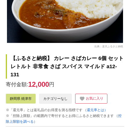
出典：楽天ふるさと納税
【ふるさと納税】 カレー さばカレー 6個 セット
レトルト 非常食 さば スパイス マイルド a12-
131
12,000
寄付金額:
円
お気に入り
静岡県 焼津市
カテゴリーなし
※「還元率」とは返礼品のお得度を測る指標です
（還元率とは）
※「控除上限額」の範囲内で寄付するとお得にふるさと納税できます
（控
除上限額を調べる）