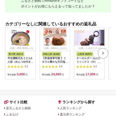
ふるさと納税でAmazonギフトコードなど
ポイントがお得にもらえるって知ってましたか？
カテゴリーなしに関連しているおすすめの返礼品
出典：JRE MALLふる
出典：ANAのふるさと
出典：ふるさとチョイ
出
さと納税
納税
ス
香川県 高松市
和歌山県 湯浅町
山形県 鶴岡市
佐
半生讃岐石丸うどん6
【常温保管可能 】ミ
キーホルダー 山ぶど
【伊
人前（めんつゆ付き）
ネラル豊かな天日塩だ
うミックス（Ｍ） 山
ース
麺300g×2袋
けで漬けた無添加梅干
形県鶴岡市 アトリエ
5.0
5.0
5.0
し2kg 梅ボーイズ｜
かおる | 山葡萄 雑貨
南高梅
キーホルダー ギフト
5,000
24,000
17,000
寄付金額:
円
寄付金額:
円
寄付金額:
円
寄付
B201_EP6024
贈り物 お取り寄せ 返
礼品
サイト比較
ランキングから探す
楽天ふるさと納税
人気ランキング
ふるなび
還元率ランキング