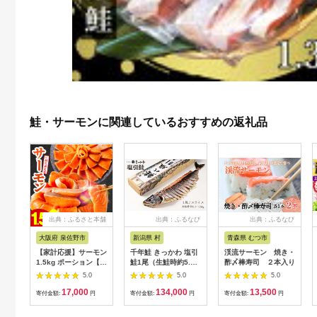
鮭・サーモンに関連しているおすすめの返礼品
出典：ふるさと本舗
出典：ふるなび
出典：ふるなび
大阪府 泉佐野市
新潟県 村
青森県 むつ市
【家計応援】サーモン
千年鮭 きっかわ 塩引
渓流サーモン 焼き・
1.5kg ポーション【訳
鮭1尾（生鮭時約5.2
酢〆棒寿司 ２本入り
あり サイズ不揃い 刺
～5.5kg）1034018
5.0
5.0
5.0
身 海鮮丼 さーもん サ
スライス 鮭 しゃけ 塩
17,000
134,000
13,500
ラダ カルパッチョ 鮭
引
寄付金額:
円
寄付金額:
円
寄付金額:
円
さけ シャケ しゃけ 人
気 小分け 冷凍 スピー