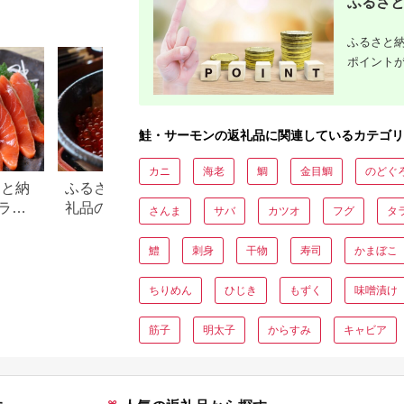
ふるさと
ング】 [ATHR001]
域：離島】
【1312833】
ふるさと納
ポイント
鮭・サーモンの返礼品に関連しているカテゴリ
カニ
海老
鯛
金目鯛
のどぐ
さと納
ふるさと納税「魚介類」返
【47都道府県の特
ラン
礼品の還元率ランキング！
るさと納税おすす
さんま
サバ
カツオ
フグ
タ
返礼
切り身や詰め合わせ、定期
品！
便も
鱧
刺身
干物
寿司
かまぼこ
ちりめん
ひじき
もずく
味噌漬け
筋子
明太子
からすみ
キャビア