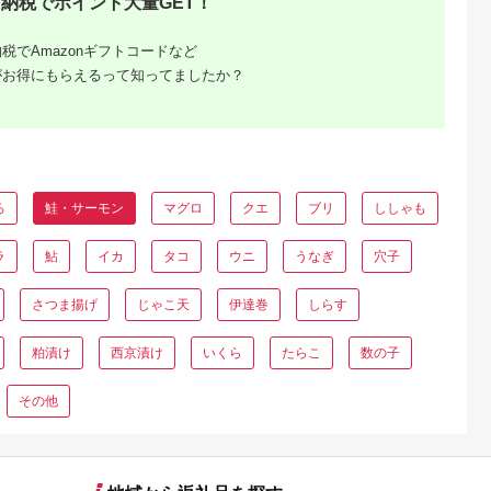
納税でポイント大量GET！
税でAmazonギフトコードなど
がお得にもらえるって知ってましたか？
ろ
鮭・サーモン
マグロ
クエ
ブリ
ししゃも
産品】ふ
め特産
ラ
鮎
イカ
タコ
ウニ
うなぎ
穴子
さつま揚げ
じゃこ天
伊達巻
しらす
粕漬け
西京漬け
いくら
たらこ
数の子
その他