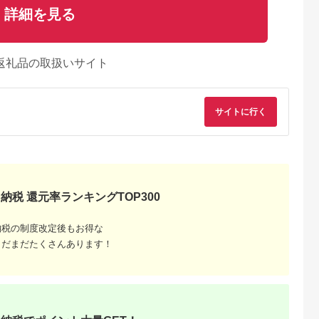
詳細を見る
返礼品の取扱いサイト
サイトに行く
納税 還元率ランキングTOP300
典：ふるなび
出典：ふるなび
出典：楽天ふるさと納
出典：ふるな
納税の制度改定後もお得な
税
新潟県 新潟市
広島県 北広島町
北海道 小樽市
まだまだたくさんあります！
乃蔵】 塩引
加島屋の味覚 中ビン
【ふるさと納税】芸北
自家製 ルイベ 醤油漬
×5
2本セット (さけ茶
サーモン 計500g 骨取
け 150g×3瓶 合計
漬・切干漬) 鮭フレー
りフィレ＆冷燻サーモ
450g
5.0
5.0
5.0
5.0
ク おつまみ ご飯のお
ンセット 山育ち サー
4,000
11,000
18,000
16,000
供 新潟県 新潟市 しゃ
モン フィレ スモーク
円
寄付金額:
円
寄付金額:
円
寄付金額:
円
け
サーモン 刺身 サラダ
におすすめ