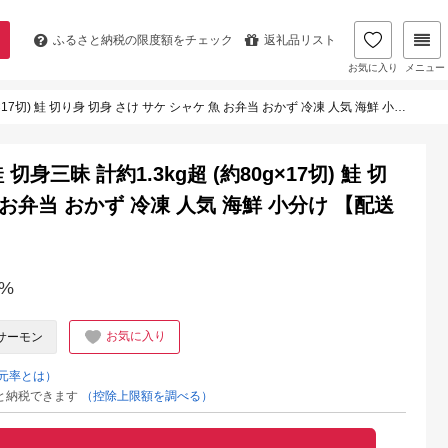
ふるさと納税の
限度額をチェック
返礼品リスト
お気に入り
メニュー
鮭 切り身 切身 さけ サケ シャケ 魚 お弁当 おかず 冷凍 人気 海鮮 小分け 【配送不可地域：離島】
切身三昧 計約1.3kg超 (約80g×17切) 鮭 切
 お弁当 おかず 冷凍 人気 海鮮 小分け 【配送
%
お気に入り
サーモン
元率とは）
と納税できます
（控除上限額を調べる）