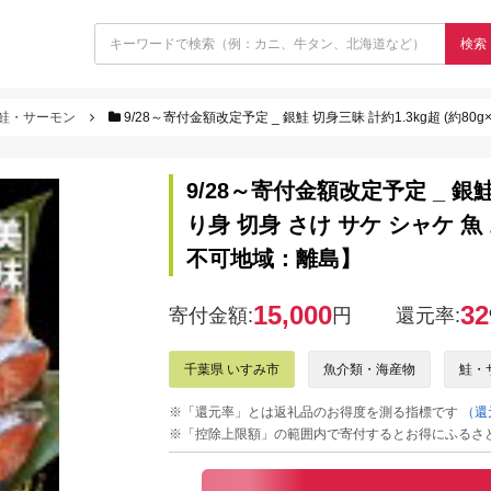
検索
鮭・サーモン
9/28～寄付金額改定予定 _ 銀鮭 切身三昧 計約1.3kg超 (約80g×17切) 
9/28～寄付金額改定予定 _ 銀鮭 
り身 切身 さけ サケ シャケ 魚
不可地域：離島】
15,000
32
寄付金額:
円
還元率:
千葉県 いすみ市
魚介類・海産物
鮭・
※「還元率」とは返礼品のお得度を測る指標です
（還
※「控除上限額」の範囲内で寄付するとお得にふるさ