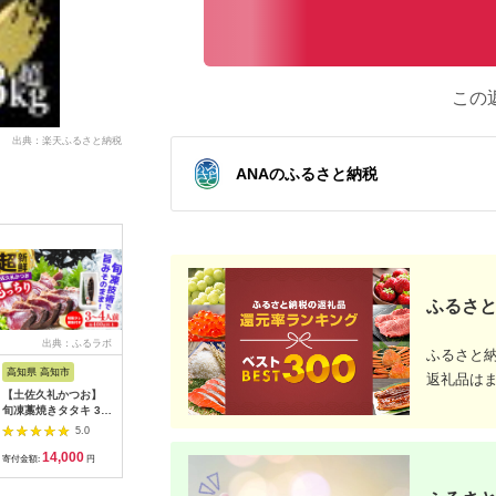
この
出典：楽天ふるさと納税
ANAのふるさと納税
ふるさと
出典：ふるラボ
出典：楽天ふるさと納
出典：ふるさとチョイ
出
ふるさと
税
ス
高知県 高知市
宮城県 女川町
山梨県 山梨市
新潟県
返礼品は
【土佐久礼かつお】
【ふるさと納税】養殖
希少!ご当地サーモン
【永徳 鮭
旬凍藁焼きタタキ 3〜
銀鮭「銀王」刺身用サ
「富士の介」(刺
鮭切身 2切
4人前（約400g） / 高
クと定塩切身セット_
身)240g(80g×3)少量
5.0
5.0
5.0
知 土佐 久礼 かつお
鮭 サーモン 銀鮭 銀王
パックを冷凍便でお届
14,000
35,000
13,000
2
カツオ 鰹 たたき タタ
刺身用 定塩 切身 海鮮
け【1460519】
寄付金額:
円
寄付金額:
円
寄付金額:
円
寄付金額:
キ 海鮮 魚 刺身 【株
魚 美味しい 人気 送料
式会社ジャパンダイニ
無料 【配送不可地