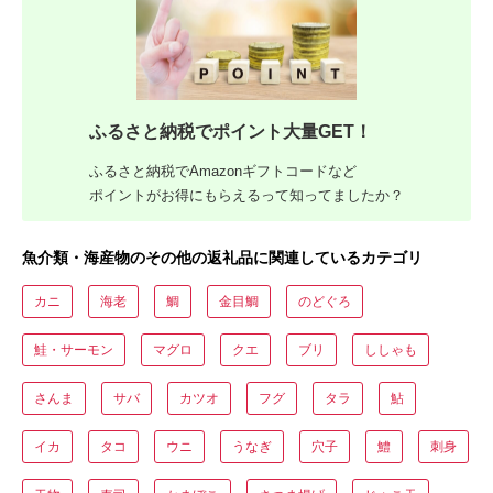
ふるさと納税でポイント大量GET！
ふるさと納税でAmazonギフトコードなど
ポイントがお得にもらえるって知ってましたか？
魚介類・海産物のその他の返礼品に関連しているカテゴリ
カニ
海老
鯛
金目鯛
のどぐろ
鮭・サーモン
マグロ
クエ
ブリ
ししゃも
さんま
サバ
カツオ
フグ
タラ
鮎
イカ
タコ
ウニ
うなぎ
穴子
鱧
刺身