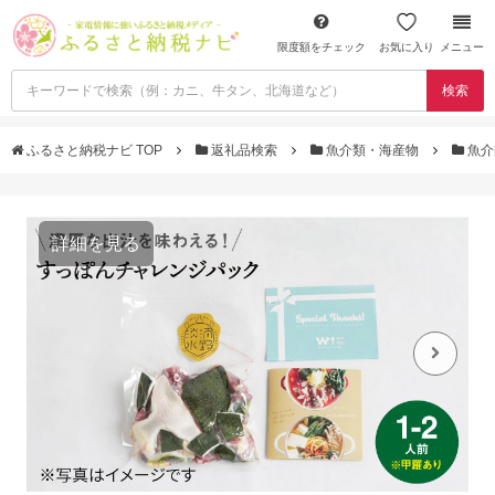
限度額をチェック
お気に入り
メニュー
検索
ふるさと納税ナビ TOP
返礼品検索
魚介類・海産物
魚介
詳細を見る