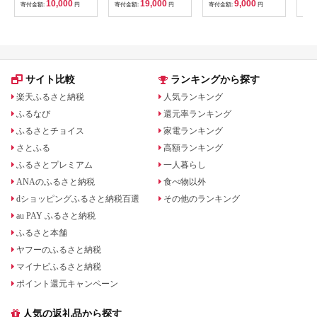
10,000
19,000
9,000
寄付金額:
円
寄付金額:
円
寄付金額:
円
寄付
かに ずわいがに 高品
質 within2025
サイト比較
ランキングから探す
楽天ふるさと納税
人気ランキング
ふるなび
還元率ランキング
ふるさとチョイス
家電ランキング
さとふる
高額ランキング
ふるさとプレミアム
一人暮らし
ANAのふるさと納税
食べ物以外
dショッピングふるさと納税百選
その他のランキング
au PAY ふるさと納税
ふるさと本舗
ヤフーのふるさと納税
マイナビふるさと納税
ポイント還元キャンペーン
人気の返礼品から探す