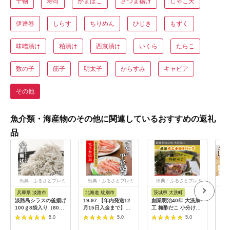
干物
寿司
かまぼこ
さつま揚げ
じゃこ天
伊達巻
しらす
ちりめん
ひじき
もずく
味噌漬け
粕漬け
西京漬け
いくら
たらこ
数の子
筋子
明太子
からすみ
キャビア
その他
魚介類・海産物のその他に関連しているおすすめの返礼
品
出典：ふるさとプレミ
出典：ふるさとプレミ
出典：ふるさとプレミ
出
アム
アム
アム
兵庫県 淡路市
北海道 紋別市
茨城県 大洗町
宮
淡路島シラスの釜揚げ
19-97 【年内発送12
創業明治40年 大洗加
から
100ｇ8袋入り（800
月15日入金まで】ず
工 梅酢だこ 小分け
N02
ｇ） [釜揚げしら
わい甲羅盛り 70g(正
85ｇ×3パック 茨城県
5.0
5.0
5.0
す 釜揚げシラス しら
味)×4個 【かにみそ
大洗 たこ 酢蛸 酢 ダ
す 釜揚げしらす]
まで完全無添加】 ｜
コ