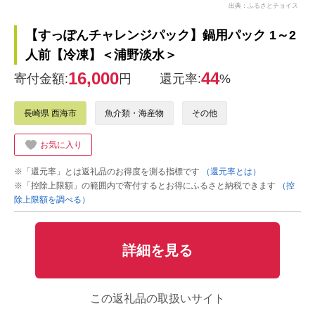
出典：ふるさとチョイス
【すっぽんチャレンジパック】鍋用パック 1～2
人前【冷凍】＜浦野淡水＞
16,000
44
寄付金額:
円
還元率:
%
長崎県 西海市
魚介類・海産物
その他
お気に入り
※「還元率」とは返礼品のお得度を測る指標です
（還元率とは）
※「控除上限額」の範囲内で寄付するとお得にふるさと納税できます
（控
除上限額を調べる）
詳細を見る
この返礼品の取扱いサイト