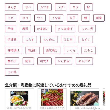
さんま
サバ
カツオ
フグ
タラ
鮎
イカ
タコ
ウニ
うなぎ
穴子
鱧
刺身
干物
寿司
かまぼこ
さつま揚げ
じゃこ天
伊達巻
しらす
ちりめん
ひじき
もずく
味噌漬け
粕漬け
西京漬け
いくら
たらこ
数の子
筋子
明太子
からすみ
キャビア
その他
魚介類・海産物に関連しているおすすめの返礼品
出典：auPAYふるさと納
出典：auPAYふるさと納
出典：JRE MALLふる
出典