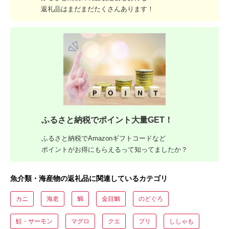
返礼品はまだまだたくさんあります！
ふるさと納税でポイント大量GET！
ふるさと納税でAmazonギフトコードなど
ポイントがお得にもらえるって知ってましたか？
魚介類・海産物の返礼品に関連しているカテゴリ
カニ
海老
鯛
金目鯛
のどぐろ
鮭・サーモン
マグロ
クエ
ブリ
ししゃも