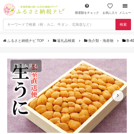
限度額をチェック
お気に入り
メニュー
検索
ふるさと納税ナビ TOP
返礼品検索
魚介類・海産物
B-
詳細を見る