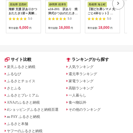
税
税
さと納税
高知県 芸西村
静岡県 焼津市
島根県 海士町
岩
海鮮 支援 訳ありかつ
a16-201 訳あり 焼
【朝どれ寒シマメ 丸
【1
おたたき1節＋真鯛漬
津式かつおのたたき炭
ごと4杯セット】
先行
け丼の素1食 冷凍 保
火焼き 3kg以上（約6
250g×4杯 いか イカ
ル貝 
5.0
5.0
5.0
存食 小分け 惣菜 そう
～9本）
スルメイカ 朝どれ寒
10
ざい パック 漬け 本場
シマメ
ル貝
6,000
16,000
18,000
寄付金額:
円
寄付金額:
円
寄付金額:
円
寄付
高知 海鮮丼 パパッと
き 
簡単 一人暮らし 人気
三陸
6000円 〈高知市共通
返礼品〉
サイト比較
ランキングから探す
楽天ふるさと納税
人気ランキング
ふるなび
還元率ランキング
ふるさとチョイス
家電ランキング
さとふる
高額ランキング
ふるさとプレミアム
一人暮らし
ANAのふるさと納税
食べ物以外
dショッピングふるさと納税百選
その他のランキング
au PAY ふるさと納税
ふるさと本舗
ヤフーのふるさと納税