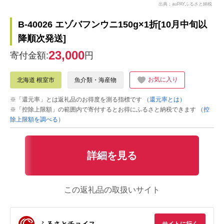
出典：auPAYふるさと納税
B-40026 エゾバフンウニ150g×1折[10月中旬以
降順次発送]
23,000
寄付金額:
円
お気に入り
北海道 根室市
魚介類・海産物
※「還元率」とは返礼品のお得度を測る指標です
（還元率とは）
※「控除上限額」の範囲内で寄付するとお得にふるさと納税できます
（控
除上限額を調べる）
詳細を見る
この返礼品の取扱いサイト
ふるさとチョイス