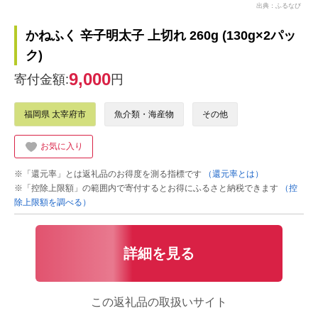
出典：ふるなび
かねふく 辛子明太子 上切れ 260g (130g×2パッ
ク)
9,000
寄付金額:
円
福岡県 太宰府市
魚介類・海産物
その他
お気に入り
※「還元率」とは返礼品のお得度を測る指標です
（還元率とは）
※「控除上限額」の範囲内で寄付するとお得にふるさと納税できます
（控
除上限額を調べる）
詳細を見る
この返礼品の取扱いサイト