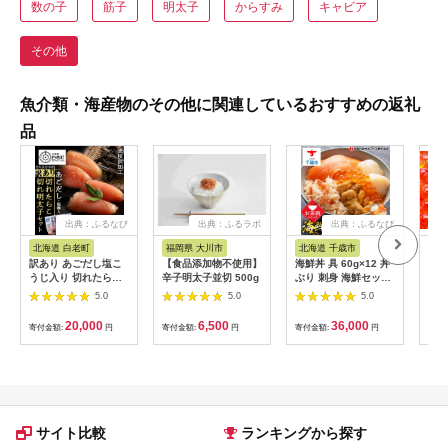
数の子
筋子
明太子
からすみ
キャビア
その他
魚介類・海産物のその他に関連しているおすすめの返礼
品
出典：ふるなび
出典：ふるラボ
出典：ふるなび
北海道 白老町
福岡県 大川市
北海道 千歳市
北
訳あり あごだし塩こ
【食品添加物不使用】
海鮮丼 具 60g×12 丼
いく
うじ入り 切れたら
辛子明太子並切 500g
ぶり 刺身 海鮮セット
10
こ・明太子 100g×各8
【札幌バルナバフー
切×2
5.0
5.0
5.0
個セット AK112
ズ】
20,000
6,500
36,000
寄付金額:
円
寄付金額:
円
寄付金額:
円
寄付
サイト比較
ランキングから探す