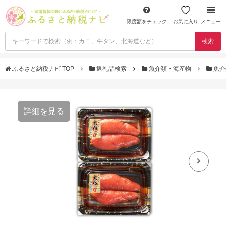
限度額をチェック
お気に入り
メニュー
検索
ふるさと納税ナビ TOP
返礼品検索
魚介類・海産物
魚介
詳細を見る