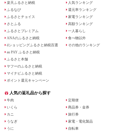
楽天ふるさと納税
人気ランキング
ふるなび
還元率ランキング
ふるさとチョイス
家電ランキング
さとふる
高額ランキング
ふるさとプレミアム
一人暮らし
ANAのふるさと納税
食べ物以外
dショッピングふるさと納税百選
その他のランキング
au PAY ふるさと納税
ふるさと本舗
ヤフーのふるさと納税
マイナビふるさと納税
ポイント還元キャンペーン
人気の返礼品から探す
牛肉
定期便
いくら
商品券・金券
カニ
旅行券
うなぎ
家電・電化製品
うに
自転車