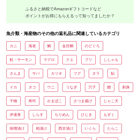
ふるさと納税でAmazonギフトコードなど
ポイントがお得にもらえるって知ってましたか？
魚介類・海産物のその他の返礼品に関連しているカテゴリ
カニ
海老
鯛
金目鯛
のどぐろ
鮭・サーモン
マグロ
クエ
ブリ
ししゃも
さんま
サバ
カツオ
フグ
タラ
鮎
イカ
タコ
ウニ
うなぎ
穴子
鱧
刺身
干物
寿司
かまぼこ
さつま揚げ
じゃこ天
伊達巻
しらす
ちりめん
ひじき
もずく
味噌漬け
粕漬け
西京漬け
いくら
たらこ