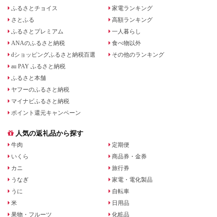
ふるさとチョイス
家電ランキング
さとふる
高額ランキング
ふるさとプレミアム
一人暮らし
ANAのふるさと納税
食べ物以外
dショッピングふるさと納税百選
その他のランキング
au PAY ふるさと納税
ふるさと本舗
ヤフーのふるさと納税
マイナビふるさと納税
ポイント還元キャンペーン
人気の返礼品から探す
牛肉
定期便
いくら
商品券・金券
カニ
旅行券
うなぎ
家電・電化製品
うに
自転車
米
日用品
果物・フルーツ
化粧品