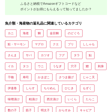
ふるさと納税でAmazonギフトコードなど
ポイントがお得にもらえるって知ってましたか？
魚介類・海産物の返礼品に関連しているカテゴリ
カニ
海老
鯛
金目鯛
のどぐろ
鮭・サーモン
マグロ
クエ
ブリ
ししゃも
さんま
サバ
カツオ
フグ
タラ
鮎
イカ
タコ
ウニ
うなぎ
穴子
鱧
刺身
干物
寿司
かまぼこ
さつま揚げ
じゃこ天
伊達巻
しらす
ちりめん
ひじき
もずく
味噌漬け
粕漬け
西京漬け
いくら
たらこ
数の子
筋子
明太子
からすみ
キャビア