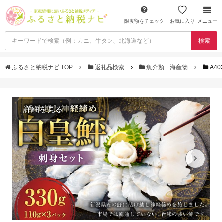
限度額をチェック
お気に入り
メニュー
検索
ふるさと納税ナビ TOP
返礼品検索
魚介類・海産物
A4
詳細を見る