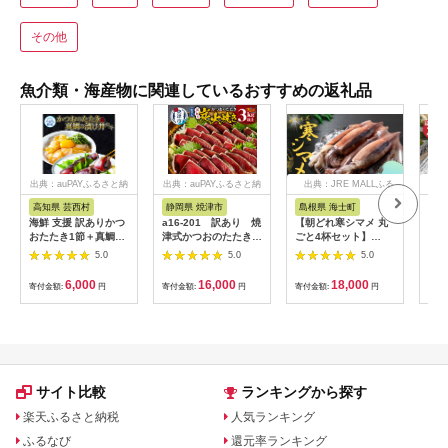
その他
魚介類・海産物に関連しているおすすめの返礼品
出典：auPAYふるさと納
出典：auPAYふるさと納
出典：JRE MALLふる
出典
税
税
さと納税
高知県 芸西村
静岡県 焼津市
島根県 海士町
岩
海鮮 支援 訳ありかつ
a16-201 訳あり 焼
【朝どれ寒シマメ 丸
【1
おたたき1節＋真鯛漬
津式かつおのたたき炭
ごと4杯セット】
先行
け丼の素1食 冷凍 保
火焼き 3kg以上（約6
250g×4杯 いか イカ
ル貝 
5.0
5.0
5.0
存食 小分け 惣菜 そう
～9本）
スルメイカ 朝どれ寒
10
ざい パック 漬け 本場
シマメ
ル貝
6,000
16,000
18,000
寄付金額:
円
寄付金額:
円
寄付金額:
円
寄付
高知 海鮮丼 パパッと
き 
簡単 一人暮らし 人気
三陸
6000円 〈高知市共通
返礼品〉
サイト比較
ランキングから探す
楽天ふるさと納税
人気ランキング
ふるなび
還元率ランキング