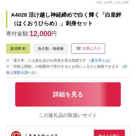
出典：auPAYふるさと納税
A4028 活け越し神経締めで白く輝く「白皇鮃
（はくおうひらめ）」刺身セット
12,000
寄付金額:
円
お気に入り
新潟県 村
魚介類・海産物
※「還元率」とは返礼品のお得度を測る指標です
（還元率とは）
※「控除上限額」の範囲内で寄付するとお得にふるさと納税できます
（控
除上限額を調べる）
詳細を見る
この返礼品の取扱いサイト
ふるさとチョイス