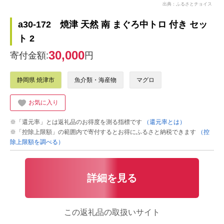
出典：ふるさとチョイス
a30-172 焼津 天然 南 まぐろ中トロ 付き セッ
ト 2
30,000
寄付金額:
円
静岡県 焼津市
魚介類・海産物
マグロ
お気に入り
※「還元率」とは返礼品のお得度を測る指標です
（還元率とは）
※「控除上限額」の範囲内で寄付するとお得にふるさと納税できます
（控
除上限額を調べる）
詳細を見る
この返礼品の取扱いサイト