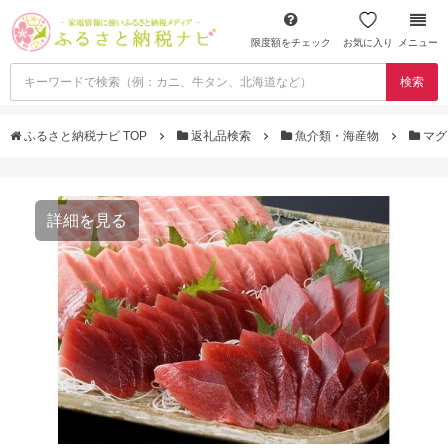
限度額をチェック
お気に入り
メニュー
検索
ふるさと納税ナビ TOP
返礼品検索
魚介類・海産物
マグ
詳細を見る