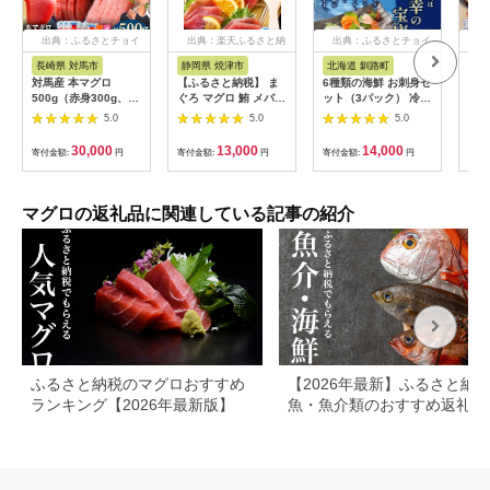
出典：ふるさとチョイ
出典：楽天ふるさと納
出典：ふるさとチョイ
出
ス
税
ス
長崎県 対馬市
静岡県 焼津市
北海道 釧路町
静
対馬産 本マグロ
【ふるさと納税】 ま
6種類の海鮮 お刺身セ
a1
500g（赤身300g、中
ぐろ マグロ 鮪 メバチ
ット（3パック） 冷凍
無添
トロ200g） ≪対馬市
マグロ 大目鉢鮪 柵
｜ 刺身 さしみ 刺し身
煮 
5.0
5.0
5.0
≫【桐谷商店】
4〜6本 合計1.3kg 訳
刺身セット 刺身 刺身
[WAQ043]
アリ 不揃い 天然 刺身
丼 海鮮丼セット 海鮮
30,000
13,000
14,000
寄付金額:
円
寄付金額:
円
寄付金額:
円
寄付
おさしみ 漬け丼 海鮮
丼の具 盛り合わせセ
魚介類 冷凍 魚 焼津
ット 小分け サーモン
a13-150
マグロ イクラ ホタテ
甘エビ 海鮮丼 魚介人
マグロの返礼品に関連している記事の紹介
気 スピード発送 すぐ
届く セット おかず 魚
介類 海鮮 絶品 人気
ヒロセ すぐ発送 北海
道 釧路町 釧路超 特産
品 br02
ふるさと納税のマグロおすすめ
【2026年最新】ふるさと納
ランキング【2026年最新版】
魚・魚介類のおすすめ返礼品
ンキング