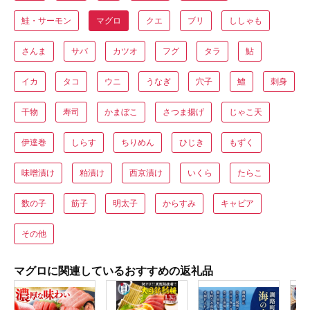
鮭・サーモン
マグロ
クエ
ブリ
ししゃも
さんま
サバ
カツオ
フグ
タラ
鮎
イカ
タコ
ウニ
うなぎ
穴子
鱧
刺身
干物
寿司
かまぼこ
さつま揚げ
じゃこ天
伊達巻
しらす
ちりめん
ひじき
もずく
味噌漬け
粕漬け
西京漬け
いくら
たらこ
数の子
筋子
明太子
からすみ
キャビア
その他
マグロに関連しているおすすめの返礼品