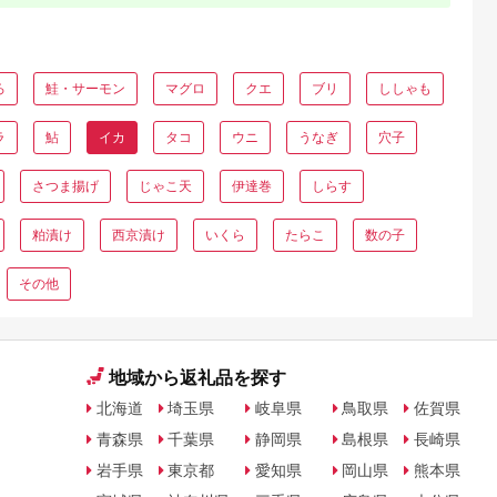
ろ
鮭・サーモン
マグロ
クエ
ブリ
ししゃも
ラ
鮎
イカ
タコ
ウニ
うなぎ
穴子
さつま揚げ
じゃこ天
伊達巻
しらす
粕漬け
西京漬け
いくら
たらこ
数の子
その他
地域から返礼品を探す
北海道
埼玉県
岐阜県
鳥取県
佐賀県
青森県
千葉県
静岡県
島根県
長崎県
岩手県
東京都
愛知県
岡山県
熊本県