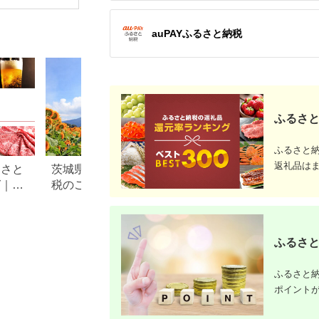
か 3杯 お刺身用 生食
可能 ケンサキイカ お
いしい 剣先いか 急速
auPAYふるさと納税
冷凍 直送 CAS凍結 イ
カ 新鮮 海産物 山口県
産 ご飯 蟹屋 KNY-
KE01-sp 下関 山口 【
14営業日以内発送 】
ふるさと
ふるさと
返礼品は
るさと
茨城県筑西市のふるさと納
青森県鰺ヶ沢町の
グ｜高
税のご紹介
納税のご紹介
ル別
ふるさと
ふるさと納
ポイント