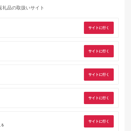
返礼品の取扱いサイト
サイトに行く
サイトに行く
サイトに行く
サイトに行く
るさとチョイ
出典：ふるさとチョイ
出典：ふるさとチョイ
出典：ふるさとチョ
ス
ス
ス
宮町
神奈川県 小田原市
神奈川県 小田原市
佐賀県 唐津市
.【博多辛子明
塩辛 イカ しおから 王
・王様の塩辛 食べき
『先行予約』唐津呼
本】イカめん
様の塩辛 詰め合わせ
り小パック 2枚【 惣
産いか活造り 1杯(約
サイトに行く
×2個
【惣菜 いかの塩辛 あ
菜 海鮮 いかの塩辛 珍
220g～250g) 急速冷
5.0
5.0
5.0
5.0
える
おりいか 珍味 柚子 お
味 お取り寄せ 御中元
凍 新鮮そのまま食卓
2,000
12,000
8,000
13,000
取り寄せ 御中元 お中
お中元 お歳暮 父の日
へ！イカ 刺身 簡単 
円
寄付金額:
円
寄付金額:
円
寄付金額:
円