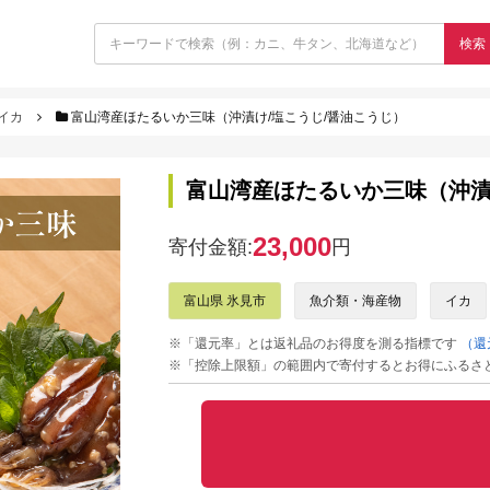
検索
イカ
富山湾産ほたるいか三味（沖漬け/塩こうじ/醤油こうじ）
富山湾産ほたるいか三味（沖漬
23,000
寄付金額:
円
富山県 氷見市
魚介類・海産物
イカ
※「還元率」とは返礼品のお得度を測る指標です
（還
※「控除上限額」の範囲内で寄付するとお得にふるさ