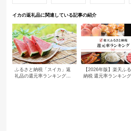
温保存 東北 山形県 遊
佐町 庄内 おやつ おつ
まみ
イカの返礼品に関連している記事の紹介
ふるさと納税「スイカ」返
【2026年版】楽天ふ
礼品の還元率ランキング。
納税 還元率ランキン
おすすめの美味しいスイカ
還元率返礼品をジャン
を紹介
に比較