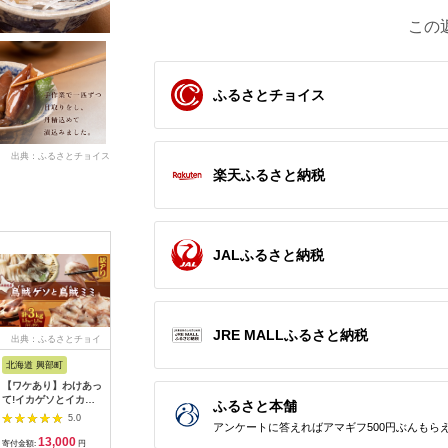
この
ふるさとチョイス
出典：ふるさとチョイス
楽天ふるさと納税
JALふるさと納税
JRE MALLふるさと納税
出典：ふるさとチョイ
出典：楽天ふるさと納
出典：ふるさとチョイ
出典：ふ
ス
税
ス
北海道 興部町
山口県 下関市
富山県 氷見市
福岡県 新
【ワケあり】わけあっ
【ふるさと納税】
ホタルイカセット（素
AB162
て!イカゲソとイカミ
100セット限定！ 期
干し、沖漬け、味醂干
太子の島
ふるさと本舗
ミ
間限定寄附額変更中！
し
たい160g
5.0
5.0
5.0
アンケートに答えればアマギフ500円ぶんもら
イカ 剣先イカ 約
13,000
10,000
11,000
1
700g ~ 800g 冷凍 い
寄付金額:
円
寄付金額:
円
寄付金額:
円
寄付金額: