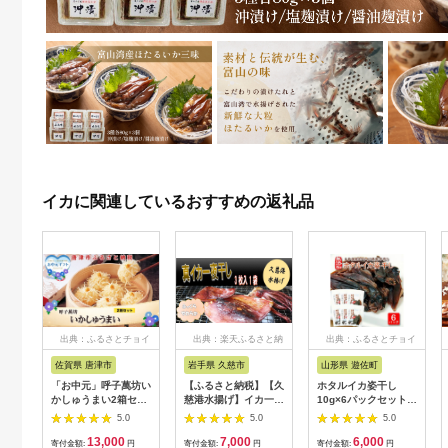
イカに関連しているおすすめの返礼品
出典：ふるさとチョイ
出典：楽天ふるさと納
出典：ふるさとチョイ
ス
税
ス
佐賀県 唐津市
岩手県 久慈市
山形県 遊佐町
「お中元」呼子萬坊い
【ふるさと納税】【久
ホタルイカ姿干し
かしゅうまい2箱セッ
慈港水揚げ】イカ一夜
10g×6パックセット
ト 呼子名物 惣菜 ギフ
干し3枚入り×1袋
化学調味料・保存料・
5.0
5.0
5.0
ト用 贈り物用
着色料不使用 国産 烏
13,000
7,000
6,000
賊 いか 干物 乾物 常
寄付金額:
円
寄付金額:
円
寄付金額:
円