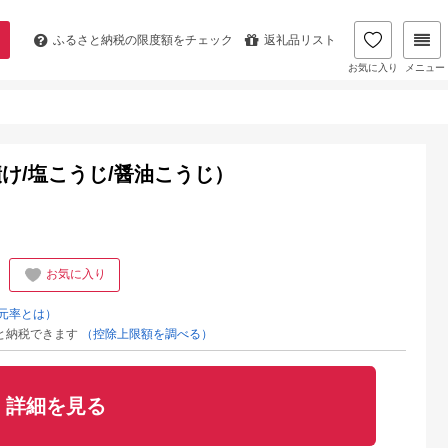
ふるさと納税の
限度額をチェック
返礼品リスト
お気に入り
メニュー
け/塩こうじ/醤油こうじ）
お気に入り
元率とは）
と納税できます
（控除上限額を調べる）
詳細を見る