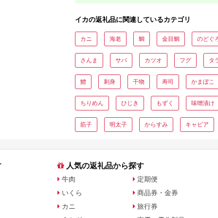
イカの返礼品に関連しているカテゴリ
カニ
海老
鯛
金目鯛
のどぐ
さんま
サバ
カツオ
フグ
タ
鱧
刺身
干物
寿司
かまぼこ
ちりめん
ひじき
もずく
味噌漬け
筋子
明太子
からすみ
キャビア
す
人気の返礼品から探す
牛肉
定期便
いくら
商品券・金券
カニ
旅行券