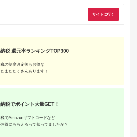
元 お歳暮 父の日 母の
母の日 贈り物 日本酒
フト ※水揚げあり次
日 贈り物 日本酒 焼酎
焼酎】【家庭用 自宅
第7月以降順次発送さ
おつまみ 家庭用 自宅
用 贈答品 贈答用 ギフ
せていただきます。
サイトに行く
用 贈答品 贈答用 ギフ
ト 神奈川県 小田原市
ト 神奈川県 小田原市
】
】
納税 還元率ランキングTOP300
納税の制度改定後もお得な
まだまだたくさんあります！
ふるさと
納税でポイント大量GET！
税でAmazonギフトコードなど
がお得にもらえるって知ってましたか？