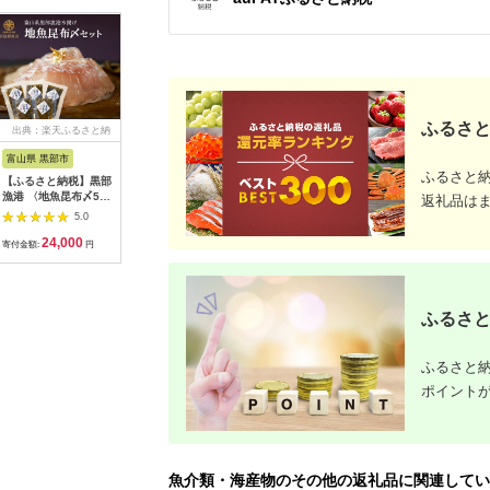
ふるさと
出典：楽天ふるさと納
出典：楽天ふるさと納
出典：楽天ふるさと納
出典：楽
税
税
税
富山県 黒部市
秋田県 潟上市
高知県 田野町
静岡県 焼
ふるさと
【ふるさと納税】黒部
【ふるさと納税】 サ
【ふるさと納税】これ
【ふるさと
漁港 〈地魚昆布〆5種
ーモン漬け丼セット
が魚屋の漬け丼だ！イ
種 食べ比
返礼品は
セット〉 産地直送 旬
60g 選べる袋数 5袋
カ 80g×6P 6パック
凍 かつお
5.0
5.0
5.0
魚介 魚 さかな 詰め合
10袋 訳アリ 訳あり
いか 漬け どんぶり 丼
ら焼き 天
24,000
9,500
6,500
1
わせ 冷凍 /富山県黒
簡易包装 冷凍 時短 簡
海鮮丼 刺身 おつまみ
種生たたき
寄付金額:
円
寄付金額:
円
寄付金額:
円
寄付金額:
部市 黒部市
単調理 お手軽 小分け
おかず 惣菜 肴 海鮮
しめさば 
パック 個包装 一人暮
おいしい 特製タレ 真
フライ 魚 
らし 海鮮丼 海鮮 鮭
空パック 個食 個包装
1049
季節 魚 漬け 丼 魚介
小分け 簡単 お取り寄
ふるさと
おすすめ 送料無料
せ 冷凍 配送 高知県
【西村魚屋】
田野町 ふるさとのう
ぜい 故郷納税 返礼品
ふるさと納
ポイント
魚介類・海産物のその他の返礼品に関連してい