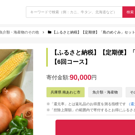
検索
魚介類・海産物のその他
【ふるさと納税】【定期便】「島のめぐみ」セット
【ふるさと納税】【定期便】
【6回コース】
90,000
寄付金額:
円
兵庫県 南あわじ市
魚介類・海産物
そ
※「還元率」とは返礼品のお得度を測る指標です
（還
※「控除上限額」の範囲内で寄付するとお得にふるさ