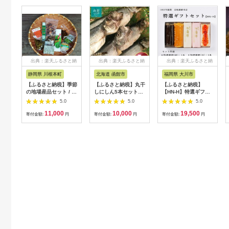
出典：楽天ふるさと納
出典：楽天ふるさと納
出典：楽天ふるさと納
税
税
税
静岡県 川根本町
北海道 函館市
福岡県 大川市
【ふるさと納税】季節
【ふるさと納税】丸干
【ふるさと納税】
の地場産品セット / 川
しにしん5本セット
【HN-H】特選ギフト
根 川根茶 しいたけ 羊
「函館 山崎水産」
セット 4種類5点 志岐
5.0
5.0
5.0
羹 よもぎ 餅 南蛮 味
蒲鉾本店 練り物 蒲鉾
11,000
10,000
19,500
噌
ギフト 詰め合わせ |
寄付金額:
円
寄付金額:
円
寄付金額:
円
福岡県 大川市 ふるさ
と納税 ふるさと 納税
お取り寄せ グルメ ご
当地 お取り寄せグル
メ ご当地グルメ おせ
ち おつまみ 酒の肴 つ
まみ 手土産