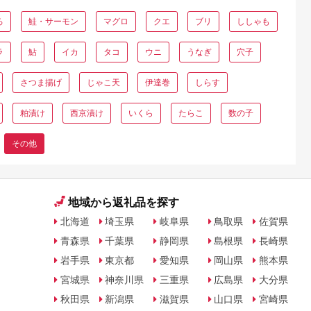
ろ
鮭・サーモン
マグロ
クエ
ブリ
ししゃも
ラ
鮎
イカ
タコ
ウニ
うなぎ
穴子
さつま揚げ
じゃこ天
伊達巻
しらす
粕漬け
西京漬け
いくら
たらこ
数の子
その他
地域から返礼品を探す
北海道
埼玉県
岐阜県
鳥取県
佐賀県
青森県
千葉県
静岡県
島根県
長崎県
岩手県
東京都
愛知県
岡山県
熊本県
宮城県
神奈川県
三重県
広島県
大分県
秋田県
新潟県
滋賀県
山口県
宮崎県