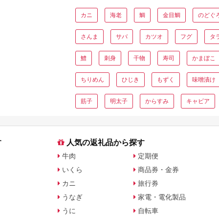
カニ
海老
鯛
金目鯛
のどぐ
さんま
サバ
カツオ
フグ
タ
鱧
刺身
干物
寿司
かまぼこ
ちりめん
ひじき
もずく
味噌漬け
筋子
明太子
からすみ
キャビア
す
人気の返礼品から探す
牛肉
定期便
いくら
商品券・金券
カニ
旅行券
うなぎ
家電・電化製品
うに
自転車