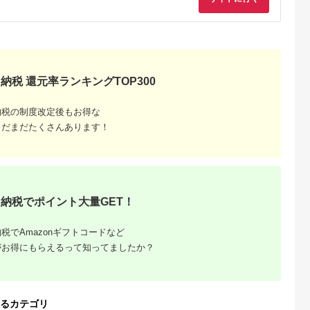
納税 還元率ランキングTOP300
天ふるさと納
出典：楽天ふるさと納
出典：楽天ふるさと納
出典：楽天ふるさと
税
税
税
津市
高知県 芸西村
宮崎県 日向市
北海道 千歳市
納税の制度改定後もお得な
納税】 四
【ふるさと納税】 コ
【ふるさと納税】海の
【ふるさと納税】 佐
べ セット 冷
ロナ緊急支援《3ヵ月
駅ほそしま 大漁 セッ
藤水産 潮彩セット
まだまだたくさんあります！
たたき 鬼わ
定期便》数量限定 人
ト [海の駅 ほそしま
A(サーモンオリーブ
5.0
5.0
5.0
5.0
然まぐろ三
気海鮮 かつおのタタ
宮崎県 日向市
石狩味・松前漬)魚貝
0,000
23,000
13,000
12,000
 国産レア
キ食べ比べ定期便
452060079] 冷凍 ア
類 サーモン 鮭 オリ
円
寄付金額:
円
寄付金額:
円
寄付金額:
円
黒はんぺん
《梅》1回目：訳あり
オリイカ 魚 フライ す
ブ 珍味 スモーク 松
焼津 a10-
カツオのたたき
り身 詰め合わせ
漬 数の子 北海道ふる
1.5kg、2回目：極鰹
さと納税 千歳市 ふる
銀象完全天日塩1節、
さと納税【北海道千
納税でポイント大量GET！
3回目：極鰹 土佐無添
市】ギフト ふるさと
加ぬた1節 高知県共通
納税
返礼品 規格外 不揃い
税でAmazonギフトコードなど
傷 訳アリ 藁焼き ラン
キング
がお得にもらえるって知ってましたか？
るカテゴリ