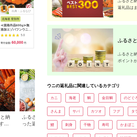
ふるさと
返礼品は
出典：ふるなび
出典：ふるなび
出典：ふるなび
出典：ふ
北海道 登別市
北海道 鹿部町
北海道 江差町
岩手県 大
≪規格外品600g≫無
北海道産 甘塩うに
＼水揚げ次第順次出荷
焼うに 140
添加エゾバフンウニ塩
120g (60g×2) キタム
／北海道 江差前浜産
うに 雲丹
水パック600g B 23年
ラサキウニ100% ミョ
生うに
寿司 焼き
5.0
5.0
5.0
10月下旬～11月下旬
ウバン不使用
200g（100g×2パッ
丹 海鮮 
ふるさと
60,000
15,000
34,000
1
ク）【無添加・みょう
ウニ丼 パ
寄付金額:
円
寄付金額:
円
寄付金額:
円
寄付金額:
ばん不使用】令和8
み ご飯 
年 江差産天然キタム
三陸 岩手
ふるさと納
ラサキウニ 日本海熊
[morihiro
石産海洋深層水 塩水
ポイント
ウニ 素材を生かした
自然の味 国産うに
雲丹 100グラムパッ
ク個包装
ウニの返礼品に関連しているカテゴリ
カニ
海老
鯛
金目鯛
のどぐ
さんま
サバ
カツオ
フグ
タ
さと納
ふるさと納税「貰ってよか
【2026年最新】ふ
すめ
った返礼品」12選～食べ物
税の還元率ランキ
鱧
刺身
干物
寿司
かまぼこ
編～
にお得な返礼品TOP