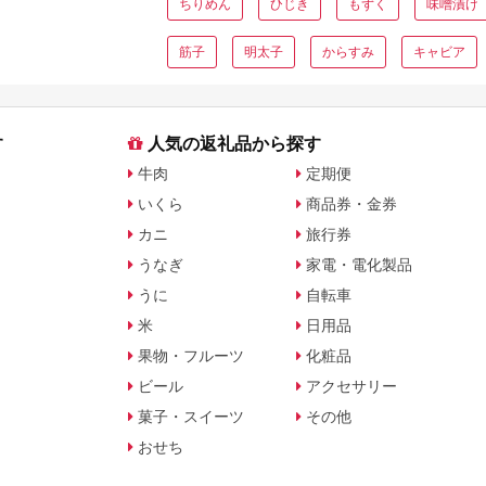
ちりめん
ひじき
もずく
味噌漬け
筋子
明太子
からすみ
キャビア
す
人気の返礼品から探す
牛肉
定期便
いくら
商品券・金券
カニ
旅行券
うなぎ
家電・電化製品
うに
自転車
米
日用品
果物・フルーツ
化粧品
ビール
アクセサリー
菓子・スイーツ
その他
おせち