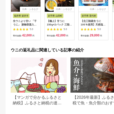
出典：ふるなび
出典：ふるなび
出典：ふるなび
福井県 坂井市
岩手県 山田町
岩手県 普代村
生ウニより甘い 「干
【極上】甘うに
【北三陸産生うに
うに」 塗物容器入り
150g×2パック 三陸産
100％使用】天然塩う
20g ～酒・シャンパ
川石水産 【2027年4
に 60g ３本
5.0
5.0
5.0
ンと～｜おつまみ 酒
月以降発送】 国産 三
42,000
42,000
29,000
のあて 雲丹 [D-4611]
陸山田 岩手県 山田町
寄付金額:
円
寄付金額:
円
寄付金額:
円
三陸 旬 うに 無添加
ウニ 雲丹 うに丼 無添
加ウニ キタムラサキ
ウニの返礼品に関連している記事の紹介
ウニ 特選 ミョウバン
不使用
【マンガで分かるふるさと
【2026年最新】ふる
納税】ふるさと納税の達人
税で魚・魚介類のおす
におすすめ返礼品を聞いて
返礼品ランキング