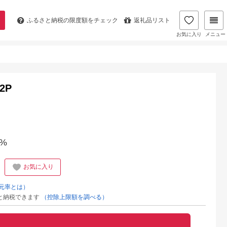
ふるさと納税の
限度額をチェック
返礼品リスト
お気に入り
メニュー
2P
%
お気に入り
元率とは）
と納税できます
（控除上限額を調べる）