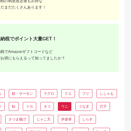
納税の制度改定後もお得な
まだまだたくさんあります！
るさとプレミ
出典：ふるさとプレミ
出典：ふるなび
出典：ふるな
アム
アム
船渡市
北海道 余市
岩手県 久慈市
岩手県 大船渡市
g 70g×2個
≪贈り物≫幸雲丹
「６月上旬から順次発
潮うに 240g
 ウニ 冷凍
80g×2(ムラサキ 北海
送！」★産地直送★牛
(120g×2) 冷凍 うに
うに 焼き雲
道産)ウニ うに 雲丹
乳瓶入り！生うに
5.0
5.0
5.0
5.0
魚貝類 魚介類
【余市のうに】北海道
130ｇ×1本
納税でポイント大量GET！
8,000
28,000
18,000
30,000
スタ 炊き込
ギフト ムラサキウニ
円
寄付金額:
円
寄付金額:
円
寄付金額:
円
白米 おつまみ
白うに 白ウニ 白雲丹
県 大船渡市
冷凍ウニ 冷凍うに 世
税でAmazonギフトコードなど
001_1]
壱屋_Y038-0117
がお得にもらえるって知ってましたか？
ろ
鮭・サーモン
マグロ
クエ
ブリ
ししゃも
ラ
鮎
イカ
タコ
ウニ
うなぎ
穴子
るさと納
ング本当
さつま揚げ
じゃこ天
伊達巻
しらす
300