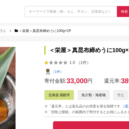
検索
ウニ
＜栄屋＞真昆布締めうに100g×2P
＜栄屋＞真昆布締めうに100g×
1.0 （1件）
（1件）
33,000
38
寄付金額:
円
還元率:
北海道 函館市
魚介類・海産物
ウニ
※「還元率」とは返礼品のお得度を測る指標です
（還
※「控除上限額」の範囲内で寄付するとお得にふるさ