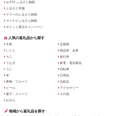
au PAY ふるさと納税
ふるさと本舗
ヤフーのふるさと納税
マイナビふるさと納税
ポイント還元キャンペーン
人気の返礼品から探す
牛肉
定期便
いくら
商品券・金券
カニ
旅行券
うなぎ
家電・電化製品
うに
自転車
米
日用品
果物・フルーツ
化粧品
ビール
アクセサリー
菓子・スイーツ
その他
おせち
地域から返礼品を探す