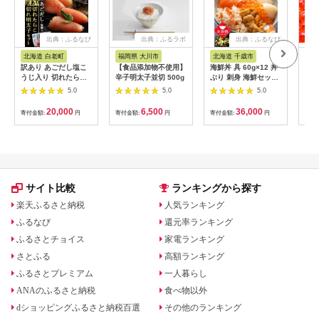
出典：ふるなび
出典：ふるラボ
出典：ふるなび
北海道 白老町
福岡県 大川市
北海道 千歳市
北
訳あり あごだし塩こ
【食品添加物不使用】
海鮮丼 具 60g×12 丼
いく
うじ入り 切れたら
辛子明太子並切 500g
ぶり 刺身 海鮮セット
10
こ・明太子 100g×各8
【札幌バルナバフー
切×2
5.0
5.0
5.0
個セット AK112
ズ】
20,000
6,500
36,000
寄付金額:
円
寄付金額:
円
寄付金額:
円
寄付
サイト比較
ランキングから探す
楽天ふるさと納税
人気ランキング
ふるなび
還元率ランキング
ふるさとチョイス
家電ランキング
さとふる
高額ランキング
ふるさとプレミアム
一人暮らし
ANAのふるさと納税
食べ物以外
dショッピングふるさと納税百選
その他のランキング