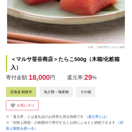
出典：三越伊勢丹ふるさと納税
＜マルサ笹谷商店＞たらこ500g（木箱/化粧箱
入）
18,000
29
寄付金額:
円
還元率:
%
北海道 釧路市
魚介類・海産物
その他
お気に入り
※「還元率」とは返礼品のお得度を測る指標です
（還元率とは）
※「控除上限額」の範囲内で寄付するとお得にふるさと納税できます
（控
除上限額を調べる）