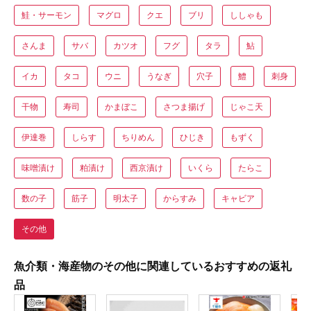
鮭・サーモン
マグロ
クエ
ブリ
ししゃも
さんま
サバ
カツオ
フグ
タラ
鮎
イカ
タコ
ウニ
うなぎ
穴子
鱧
刺身
干物
寿司
かまぼこ
さつま揚げ
じゃこ天
伊達巻
しらす
ちりめん
ひじき
もずく
味噌漬け
粕漬け
西京漬け
いくら
たらこ
数の子
筋子
明太子
からすみ
キャビア
その他
魚介類・海産物のその他に関連しているおすすめの返礼
品