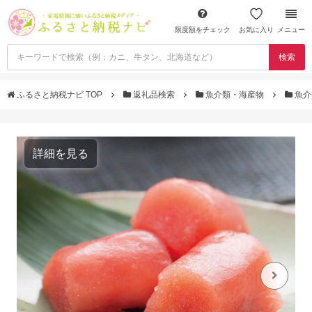
限度額をチェック
お気に入り
メニュー
検索
ふるさと納税ナビ TOP
返礼品検索
魚介類・海産物
魚介
詳細を見る