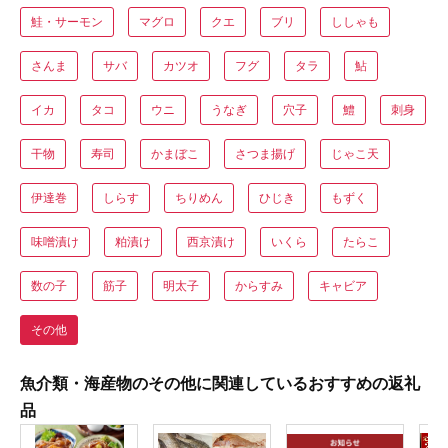
鮭・サーモン
マグロ
クエ
ブリ
ししゃも
さんま
サバ
カツオ
フグ
タラ
鮎
イカ
タコ
ウニ
うなぎ
穴子
鱧
刺身
干物
寿司
かまぼこ
さつま揚げ
じゃこ天
伊達巻
しらす
ちりめん
ひじき
もずく
味噌漬け
粕漬け
西京漬け
いくら
たらこ
数の子
筋子
明太子
からすみ
キャビア
その他
魚介類・海産物のその他に関連しているおすすめの返礼
品