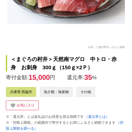
出典：三越伊勢丹ふるさと納税
＜まぐろの村井＞天然南マグロ 中トロ・赤
身 お刺身 300ｇ（150ｇ×2Ｐ）
15,000
35
寄付金額:
円
還元率:
%
兵庫県 西脇市
魚介類・海産物
その他
お気に入り
※「還元率」とは返礼品のお得度を測る指標です
（還元率とは）
※「控除上限額」の範囲内で寄付するとお得にふるさと納税できます
（控
除上限額を調べる）