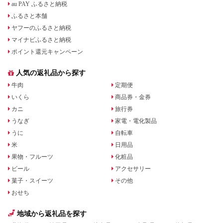
au PAY ふるさと納税
ふるさと本舗
ヤフーのふるさと納税
マイナビふるさと納税
ポイント還元キャンペーン
人気の返礼品から探す
牛肉
定期便
いくら
商品券・金券
カニ
旅行券
うなぎ
家電・電化製品
うに
自転車
米
日用品
果物・フルーツ
化粧品
ビール
アクセサリー
菓子・スイーツ
その他
おせち
地域から返礼品を探す