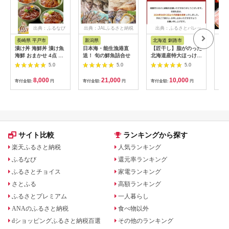
出典：ふるなび
出典：JALふるさと納税
出典：ふるさとパレッ
ト
長崎県 平戸市
新潟県
北海道 釧路市
北
漬け丼 海鮮丼 漬け魚
日本海・能生漁港直
【匠干し】脂がのった
【2
海鮮 おまかせ 4点 セ
送！ 旬の鮮魚詰合せ
北海道産特大ほっけ開
ロ 
ット 80g 4袋
き（2枚） ホッケ 干
2kg
5.0
5.0
5.0
物 魚 海産物 おかず
ご飯のお供 F4F-4242
8,000
21,000
10,000
寄付金額:
円
寄付金額:
円
寄付金額:
円
寄付
サイト比較
ランキングから探す
楽天ふるさと納税
人気ランキング
ふるなび
還元率ランキング
ふるさとチョイス
家電ランキング
さとふる
高額ランキング
ふるさとプレミアム
一人暮らし
ANAのふるさと納税
食べ物以外
dショッピングふるさと納税百選
その他のランキング