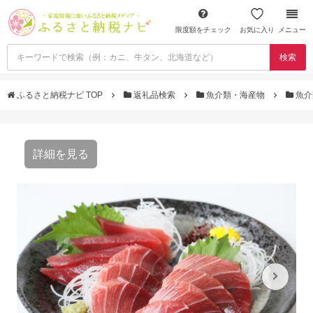
限度額をチェック
お気に入り
メニュー
検索
ふるさと納税ナビ TOP
返礼品検索
魚介類・海産物
魚介
詳細を見る