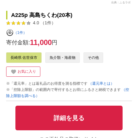
出典：ふるラボ
A225p 高島ちくわ(20本)
4.0 （1件）
（1件）
11,000
寄付金額:
円
長崎県 佐世保市
魚介類・海産物
その他
お気に入り
※「還元率」とは返礼品のお得度を測る指標です
（還元率とは）
※「控除上限額」の範囲内で寄付するとお得にふるさと納税できます
（控
除上限額を調べる）
詳細を見る