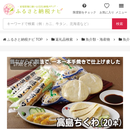
限度額をチェック
お気に入り
メニュー
検索
ふるさと納税ナビ TOP
返礼品検索
魚介類・海産物
魚介
詳細を見る