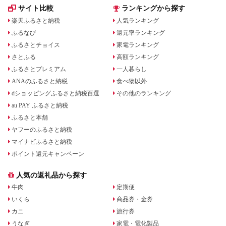
サイト比較
ランキングから探す
楽天ふるさと納税
人気ランキング
ふるなび
還元率ランキング
ふるさとチョイス
家電ランキング
さとふる
高額ランキング
ふるさとプレミアム
一人暮らし
ANAのふるさと納税
食べ物以外
dショッピングふるさと納税百選
その他のランキング
au PAY ふるさと納税
ふるさと本舗
ヤフーのふるさと納税
マイナビふるさと納税
ポイント還元キャンペーン
人気の返礼品から探す
牛肉
定期便
いくら
商品券・金券
カニ
旅行券
うなぎ
家電・電化製品