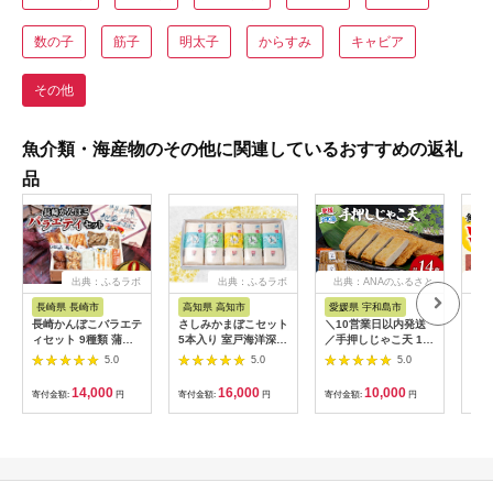
数の子
筋子
明太子
からすみ
キャビア
その他
魚介類・海産物のその他に関連しているおすすめの返礼
品
出典：ふるラボ
出典：ふるラボ
出典：ANAのふるさと
出
納税
長崎県 長崎市
高知県 高知市
愛媛県 宇和島市
長
長崎かんぼこバラエテ
さしみかまぼこセット
＼10営業日以内発送
ばら
ィセット 9種類 蒲鉾
5本入り 室戸海洋深層
／手押しじゃこ天 14
セッ
かまぼこ すり身 練り
水入 (3種類) 【グレイ
枚 7枚×2パック 大山
浜口
5.0
5.0
5.0
物
ジア株式会社】
かまぼこ店 手押し じ
ぼこ
[ATAC193]
ゃこ天 すり身 練り物
練り
14,000
16,000
10,000
寄付金額:
円
寄付金額:
円
寄付金額:
円
寄付
冷蔵 惣菜 フライ おで
わせ
ん 具 出汁 だし 郷土
お正
料理 酒 おつまみ 肴
まぼ
魚肉加工品 特産品 愛
媛 宇和島 C010-
007003