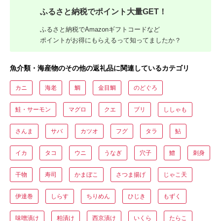
ふるさと納税でポイント大量GET！
ふるさと納税でAmazonギフトコードなど
ポイントがお得にもらえるって知ってましたか？
魚介類・海産物のその他の返礼品に関連しているカテゴリ
カニ
海老
鯛
金目鯛
のどぐろ
鮭・サーモン
マグロ
クエ
ブリ
ししゃも
さんま
サバ
カツオ
フグ
タラ
鮎
イカ
タコ
ウニ
うなぎ
穴子
鱧
刺身
干物
寿司
かまぼこ
さつま揚げ
じゃこ天
伊達巻
しらす
ちりめん
ひじき
もずく
味噌漬け
粕漬け
西京漬け
いくら
たらこ