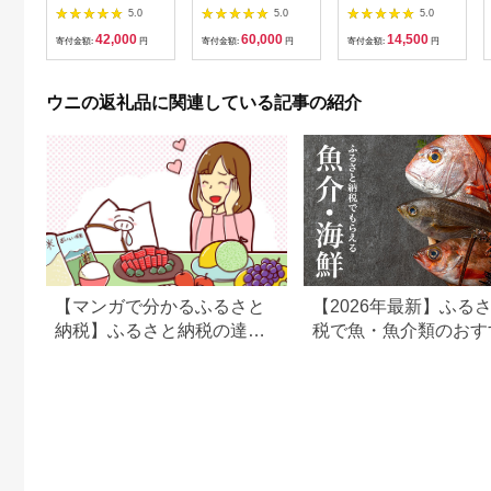
川石水産 【2027年4
水パック600g B 23年
物産振興協会 宮城県
5.0
5.0
5.0
月以降発送】 国産 三
10月下旬～11月下旬
気仙沼市 20565314]
42,000
60,000
14,500
陸山田 岩手県 山田町
塩 うに ウニ 雲丹 冷
寄付金額:
円
寄付金額:
円
寄付金額:
円
三陸 旬 うに 無添加
蔵
ウニ 雲丹 うに丼 無添
加ウニ キタムラサキ
ウニの返礼品に関連している記事の紹介
ウニ 特選 ミョウバン
不使用
【マンガで分かるふるさと
【2026年最新】ふる
納税】ふるさと納税の達人
税で魚・魚介類のおす
におすすめ返礼品を聞いて
返礼品ランキング
みた