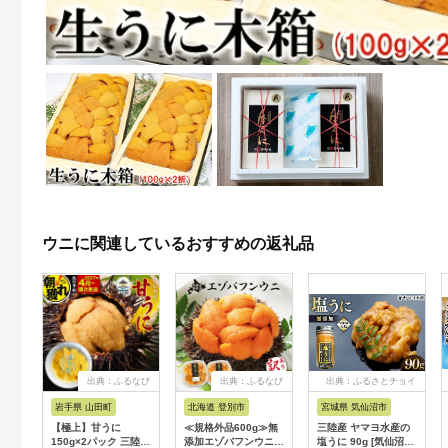
ウニに関連しているおすすめの返礼品
出典：ふるなび
出典：ふるなび
出典：ふるさとチョイ
ス
岩手県 山田町
北海道 登別市
宮城県 気仙沼市
【極上】甘うに
≪規格外品600g≫無
三陸産 ヤマヨ水産の
150g×2パック 三陸産
添加エゾバフンウニ塩
塩うに 90g [気仙沼市