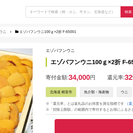
検索
ウニ
エゾバフンウニ100ｇ×2折 F-65001
エゾバフンウニ
エゾバフンウニ100ｇ×2折 F-65
34,000
32
寄付金額:
円
還元率:
北海道 根室市
魚介類・海産物
ウニ
※「還元率」とは返礼品のお得度を測る指標です
（還
※「控除上限額」の範囲内で寄付するとお得にふるさ