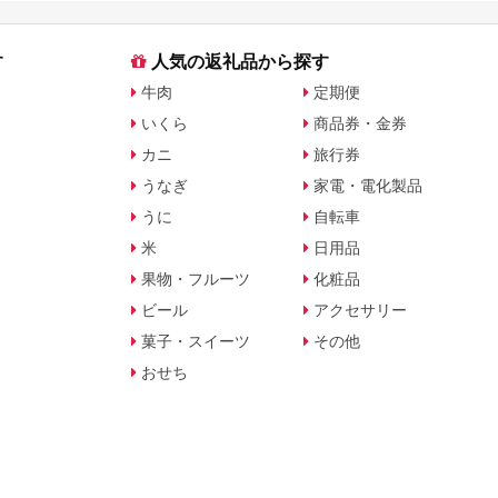
す
人気の返礼品から探す
牛肉
定期便
いくら
商品券・金券
カニ
旅行券
うなぎ
家電・電化製品
うに
自転車
米
日用品
果物・フルーツ
化粧品
ビール
アクセサリー
菓子・スイーツ
その他
おせち