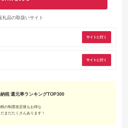
返礼品の取扱いサイト
サイトに行く
サイトに行く
納税 還元率ランキングTOP300
納税の制度改定後もお得な
典：ふるなび
出典：ふるさとプレミ
出典：ふるさとプレミ
出典：ふるな
まだまだたくさんあります！
アム
アム
慈市
岩手県 大船渡市
北海道 余市
北海道 鹿部町
旬から順次発
焼うに 140g 70g×2個
≪贈り物≫幸雲丹
北海道産 甘塩うに
産地直送★牛
うに 雲丹 ウニ 冷凍
80g×2(ムラサキ 北海
120g (60g×2) キタム