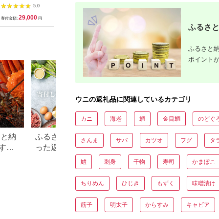
に 60g ３本
生うに
乳瓶入り
5.0
5.0
5.0
200g（100g×2パッ
130ｇ×1
29,000
34,000
30,000
1
ク）【無添加・みょう
寄付金額:
円
寄付金額:
円
寄付金額:
円
寄付金額:
ばん不使用】令和8
ふるさと
年 江差産天然キタム
ラサキウニ 日本海熊
石産海洋深層水 塩水
ふるさと納
ウニ 素材を生かした
ポイント
自然の味 国産うに
雲丹 100グラムパッ
ク個包装
ウニの返礼品に関連しているカテゴリ
カニ
海老
鯛
金目鯛
のどぐ
さと納
ふるさと納税「貰ってよか
【2026年最新】ふ
さんま
サバ
カツオ
フグ
タ
すめ
った返礼品」12選～食べ物
税の還元率ランキ
編～
にお得な返礼品TOP
鱧
刺身
干物
寿司
かまぼこ
ちりめん
ひじき
もずく
味噌漬け
筋子
明太子
からすみ
キャビア