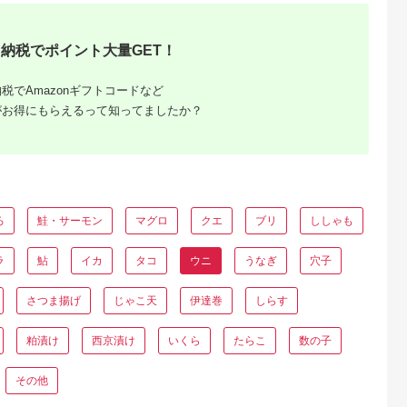
！生うに
寿司 焼きうに 焼き雲
道産)ウニ うに 雲丹
ラサキウニ100% ミ
5.0
5.0
5.0
5.0
本
丹 海鮮 魚貝類 魚介類
【余市のうに】北海道
ウバン不使用
8,000
18,000
28,000
15,000
ウニ丼 パスタ 炊き込
ギフト ムラサキウニ
円
寄付金額:
円
寄付金額:
円
寄付金額:
円
み ご飯 白米 おつまみ
白うに 白ウニ 白雲丹
納税でポイント大量GET！
三陸 岩手県 大船渡市
冷凍ウニ 冷凍うに 世
[morihiro001_1]
壱屋_Y038-0117
税でAmazonギフトコードなど
がお得にもらえるって知ってましたか？
ろ
鮭・サーモン
マグロ
クエ
ブリ
ししゃも
るさと納
ラ
鮎
イカ
タコ
ウニ
うなぎ
穴子
ング本当
300
さつま揚げ
じゃこ天
伊達巻
しらす
粕漬け
西京漬け
いくら
たらこ
数の子
その他