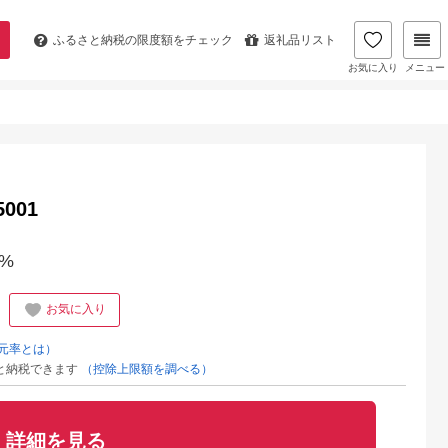
ふるさと納税の
限度額をチェック
返礼品リスト
お気に入り
メニュー
001
%
お気に入り
元率とは）
と納税できます
（控除上限額を調べる）
詳細を見る