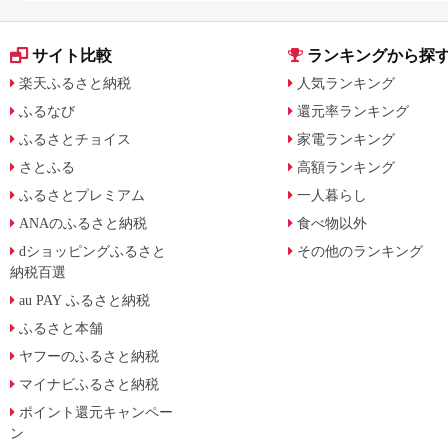
サイト比較
ランキングから探
楽天ふるさと納税
人気ランキング
ふるなび
還元率ランキング
ふるさとチョイス
家電ランキング
さとふる
高額ランキング
ふるさとプレミアム
一人暮らし
ANAのふるさと納税
食べ物以外
dショッピングふるさと
その他のランキング
納税百選
au PAY ふるさと納税
ふるさと本舗
ヤフーのふるさと納税
マイナビふるさと納税
ポイント還元キャンペー
ン