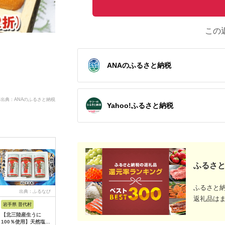
この
ANAのふるさと納税
出典：ANAのふるさと納税
Yahoo!ふるさと納税
ふるさと
ふるさと
出典：ふるなび
出典：ふるなび
出典：ふるなび
出
返礼品は
岩手県 普代村
北海道 江差町
岩手県 大船渡市
岩手県 久
【北三陸産生うに
＼水揚げ次第順次出荷
潮うに 240g
「６月上
100％使用】天然塩う
／北海道 江差前浜産
(120g×2) 冷凍 うに
送！」★