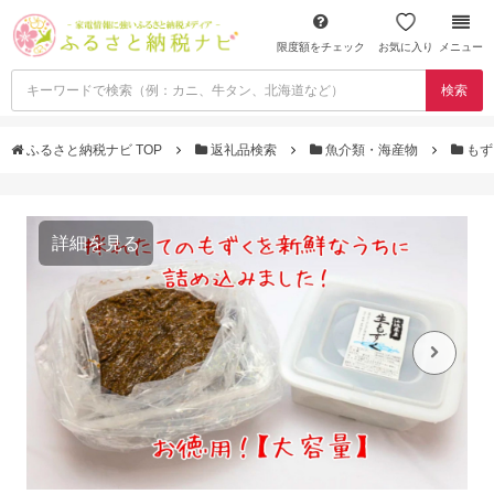
限度額をチェック
お気に入り
メニュー
検索
ふるさと納税ナビ TOP
返礼品検索
魚介類・海産物
もず
詳細を見る