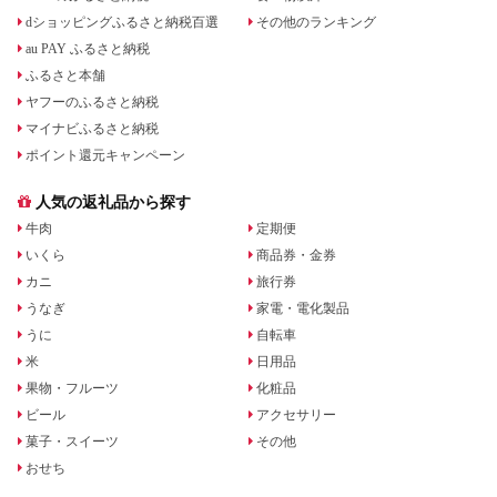
dショッピングふるさと納税百選
その他のランキング
au PAY ふるさと納税
ふるさと本舗
ヤフーのふるさと納税
マイナビふるさと納税
ポイント還元キャンペーン
人気の返礼品から探す
牛肉
定期便
いくら
商品券・金券
カニ
旅行券
うなぎ
家電・電化製品
うに
自転車
米
日用品
果物・フルーツ
化粧品
ビール
アクセサリー
菓子・スイーツ
その他
おせち