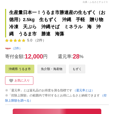
出典：ふるさとチョイス
生産量日本一！うるま市勝連産の生もずく（お
徳用）2.5kg 生もずく 沖縄 手軽 贈り物
冷凍 天ぷら 沖縄そば ミネラル 海 沖
縄 うるま市 勝連 海藻
5.0 （2件）
（2件）
12,000
28
寄付金額:
円
還元率:
%
沖縄県 うるま市
魚介類・海産物
もずく
お気に入り
※「還元率」とは返礼品のお得度を測る指標です
（還元率とは）
※「控除上限額」の範囲内で寄付するとお得にふるさと納税できます
（控
除上限額を調べる）