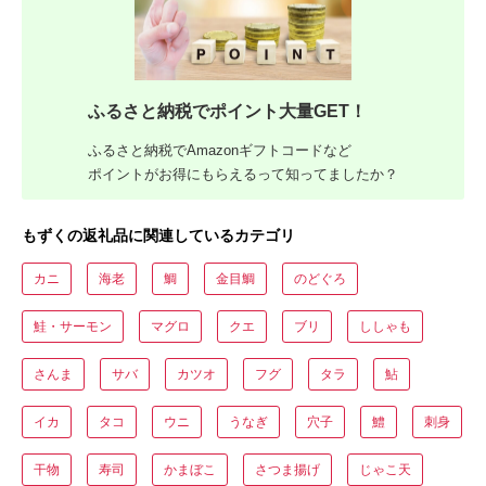
ふるさと納税でポイント大量GET！
ふるさと納税でAmazonギフトコードなど
ポイントがお得にもらえるって知ってましたか？
もずくの返礼品に関連しているカテゴリ
カニ
海老
鯛
金目鯛
のどぐろ
鮭・サーモン
マグロ
クエ
ブリ
ししゃも
さんま
サバ
カツオ
フグ
タラ
鮎
イカ
タコ
ウニ
うなぎ
穴子
鱧
刺身
干物
寿司
かまぼこ
さつま揚げ
じゃこ天