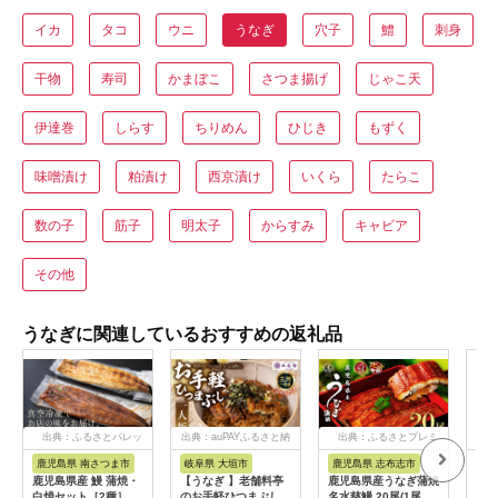
イカ
タコ
ウニ
うなぎ
穴子
鱧
刺身
干物
寿司
かまぼこ
さつま揚げ
じゃこ天
伊達巻
しらす
ちりめん
ひじき
もずく
味噌漬け
粕漬け
西京漬け
いくら
たらこ
数の子
筋子
明太子
からすみ
キャビア
その他
うなぎに関連しているおすすめの返礼品
出典：ふるさとパレッ
出典：auPAYふるさと納
出典：ふるさとプレミ
出
ト
税
アム
鹿児島県 南さつま市
岐阜県 大垣市
鹿児島県 志布志市
福
鹿児島県産 鰻 蒲焼・
【うなぎ 】老舗料亭
鹿児島県産うなぎ蒲焼
【ふ
白焼セット［2種］う
のお手軽ひつまぶし
名水慈鰻 20尾(1尾約
ぎ 