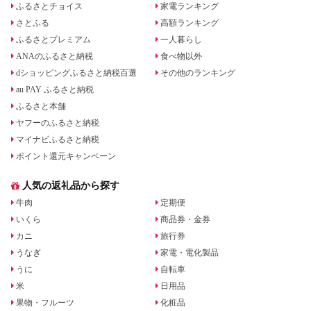
ふるさとチョイス
家電ランキング
さとふる
高額ランキング
ふるさとプレミアム
一人暮らし
ANAのふるさと納税
食べ物以外
dショッピングふるさと納税百選
その他のランキング
au PAY ふるさと納税
ふるさと本舗
ヤフーのふるさと納税
マイナビふるさと納税
ポイント還元キャンペーン
人気の返礼品から探す
牛肉
定期便
いくら
商品券・金券
カニ
旅行券
うなぎ
家電・電化製品
うに
自転車
米
日用品
果物・フルーツ
化粧品