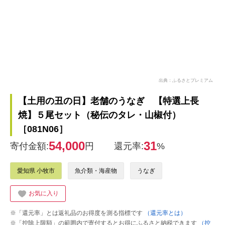
出典：ふるさとプレミアム
【土用の丑の日】老舗のうなぎ 【特選上長
焼】５尾セット（秘伝のタレ・山椒付）
［081N06］
54,000
31
寄付金額:
円
還元率:
%
愛知県 小牧市
魚介類・海産物
うなぎ
お気に入り
※「還元率」とは返礼品のお得度を測る指標です
（還元率とは）
※「控除上限額」の範囲内で寄付するとお得にふるさと納税できます
（控