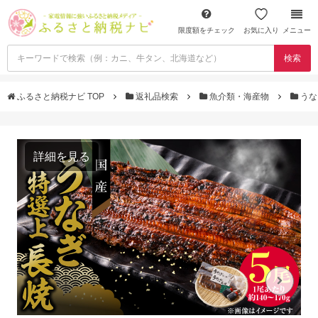
限度額をチェック
お気に入り
メニュー
検索
ふるさと納税ナビ TOP
返礼品検索
魚介類・海産物
うな
詳細を見る