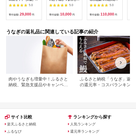
なぎ専門店「万のせ」
国産 鰻 ごはん たれ
160g)＜計約3.2kg＞
カッ
5.0
5.0
5.0
加工品 詰め合わせ 詰
出汁つき 冷蔵便 1人
wa1-001
国産
合わ ギフト 贈答 贈り
分 国産鰻 国産うなぎ
焼 
29,000
10,000
110,000
寄付金額:
円
寄付金額:
円
寄付金額:
円
寄付
物 手土産 御祝 お祝い
うな重 ひつまぶし 冷
ギ 
鹿児島うなぎ 鰻 ウナ
蔵 ギフト プレゼント
ギ スタミナ 土用の丑
unagi 高級 厳選 温め
の日 蒲焼き 白焼き う
るだけ 10000円 1万
うなぎの返礼品に関連している記事の紹介
な重 たれ だし 山椒
円 料理店 玉子屋別館
山葵 鹿児島県 南さつ
玉辰楼 岐阜県 大垣市
ま市
肉やうなぎも増量中！ふるさと
ふるさと納税「うなぎ」返礼
納税、緊急支援品やキャンペー
の還元率・コスパランキング
ン中の返礼品
国産うなぎのおすすめ返礼品
紹介
サイト比較
ランキングから探す
楽天ふるさと納税
人気ランキング
ふるなび
還元率ランキング