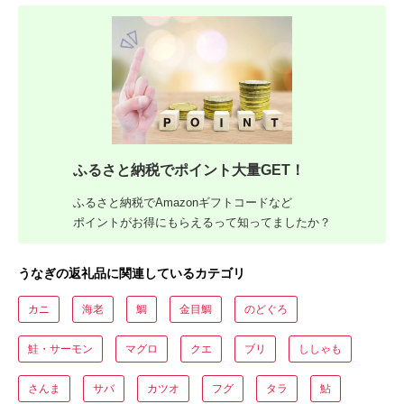
ふるさと納税でポイント大量GET！
ふるさと納税でAmazonギフトコードなど
ポイントがお得にもらえるって知ってましたか？
うなぎの返礼品に関連しているカテゴリ
カニ
海老
鯛
金目鯛
のどぐろ
鮭・サーモン
マグロ
クエ
ブリ
ししゃも
さんま
サバ
カツオ
フグ
タラ
鮎