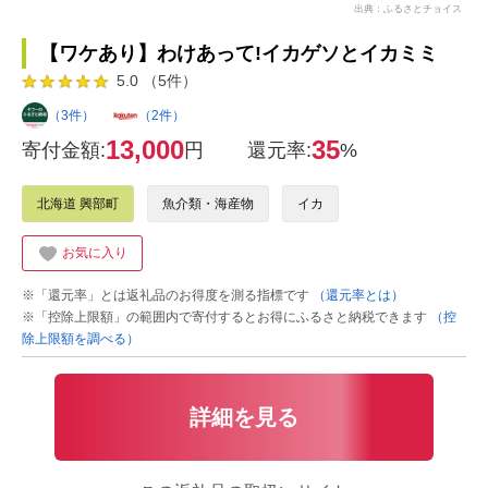
出典：ふるさとチョイス
【ワケあり】わけあって!イカゲソとイカミミ
5.0 （5件）
（3件）
（2件）
13,000
35
寄付金額:
円
還元率:
%
北海道 興部町
魚介類・海産物
イカ
お気に入り
※「還元率」とは返礼品のお得度を測る指標です
（還元率とは）
※「控除上限額」の範囲内で寄付するとお得にふるさと納税できます
（控
除上限額を調べる）
詳細を見る