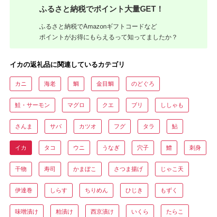
ふるさと納税でポイント大量GET！
ふるさと納税でAmazonギフトコードなど
ポイントがお得にもらえるって知ってましたか？
イカの返礼品に関連しているカテゴリ
カニ
海老
鯛
金目鯛
のどぐろ
鮭・サーモン
マグロ
クエ
ブリ
ししゃも
さんま
サバ
カツオ
フグ
タラ
鮎
イカ
タコ
ウニ
うなぎ
穴子
鱧
刺身
干物
寿司
かまぼこ
さつま揚げ
じゃこ天
伊達巻
しらす
ちりめん
ひじき
もずく
味噌漬け
粕漬け
西京漬け
いくら
たらこ