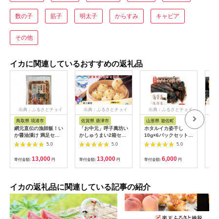
数の子
筋子
明太子
からすみ
キャビア
その他
イカに関連しているおすすめの返礼品
出典：ふるさとチョイ
出典：ふるさとチョイ
出典：ふるさとチョイ
出
ス
ス
ス
鳥取県 境港市
佐賀県 唐津市
山形県 遊佐町
岩
網元直伝の漁師飯！い
「お中元」呼子萬坊い
ホタルイカ姿干し
【ふ
か醤油漬け 満足セッ
かしゅうまい2箱セッ
10g×6パックセット
慈港
ト(計750g・150g×5P
ト 呼子名物 惣菜 ギフ
化学調味料・保存料・
干し
5.0
5.0
5.0
入) | いか醤油漬け イ
ト用 贈り物用
着色料不使用 国産 烏
カ漬け いか丼 海鮮丼
賊 いか 干物 乾物 常
13,000
13,000
6,000
寄付金額:
円
寄付金額:
円
寄付金額:
円
寄付
ご飯のお供 漬け丼 海
温保存 東北 山形県 遊
鮮 魚介 魚介類 味付け
佐町 庄内 おやつ おつ
魚 醤油漬け 濃厚 旨味
まみ
冷凍 小分け 定期便 簡
イカの返礼品に関連している記事の紹介
単調理 解凍するだけ
手軽 家庭用 お取り寄
せ グルメ 人気 おすす
め 鳥取県 境港市