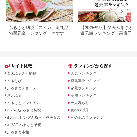
ふるさと納税「スイカ」返礼品
【2026年版】楽天ふるさと
の還元率ランキング。おすすめ
還元率ランキング｜高還元率
の美味しいスイカを紹介
礼品をジャンル別に比較
サイト比較
ランキングから探す
楽天ふるさと納税
人気ランキング
ふるなび
還元率ランキング
ふるさとチョイス
家電ランキング
さとふる
高額ランキング
ふるさとプレミアム
一人暮らし
ANAのふるさと納税
食べ物以外
dショッピングふるさと納税百選
その他のランキング
au PAY ふるさと納税
ふるさと本舗