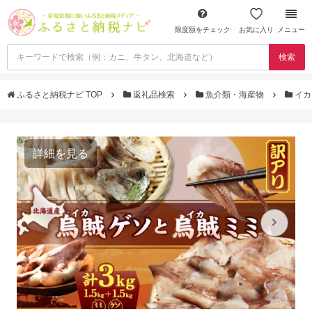
限度額をチェック
お気に入り
メニュー
検索
ふるさと納税ナビ TOP
返礼品検索
魚介類・海産物
イ
詳細を見る