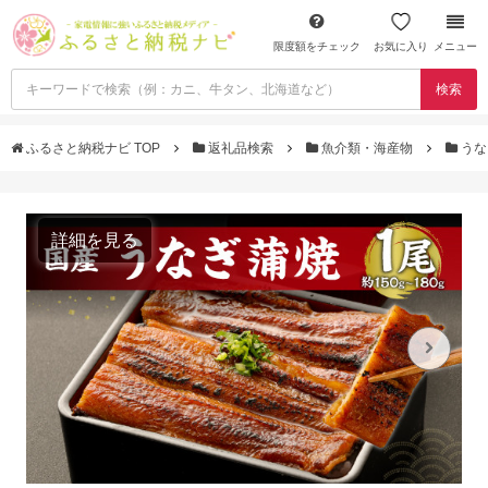
限度額をチェック
お気に入り
メニュー
検索
ふるさと納税ナビ TOP
返礼品検索
魚介類・海産物
うな
詳細を見る