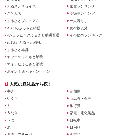
ふるさとチョイス
家電ランキング
さとふる
高額ランキング
ふるさとプレミアム
一人暮らし
ANAのふるさと納税
食べ物以外
dショッピングふるさと納税百選
その他のランキング
au PAY ふるさと納税
ふるさと本舗
ヤフーのふるさと納税
マイナビふるさと納税
ポイント還元キャンペーン
人気の返礼品から探す
牛肉
定期便
いくら
商品券・金券
カニ
旅行券
うなぎ
家電・電化製品
うに
自転車
米
日用品
果物・フルーツ
化粧品