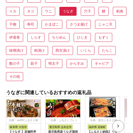
イカ
タコ
ウニ
うなぎ
穴子
鱧
刺身
干物
寿司
かまぼこ
さつま揚げ
じゃこ天
伊達巻
しらす
ちりめん
ひじき
もずく
味噌漬け
粕漬け
西京漬け
いくら
たらこ
数の子
筋子
明太子
からすみ
キャビア
その他
うなぎに関連しているおすすめの返礼品
出典：auPAYふるさと納
出典：ふるさとプレミ
出典：楽天ふるさと納
出典
税
アム
税
岐阜県 大垣市
鹿児島県 志布志市
福井県 若狭町
京
【うなぎ 】老舗料亭
鹿児島県産うなぎ蒲焼
【ふるさと納税】うな
【山