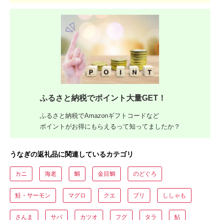
ふるさと納税でポイント大量GET！
ふるさと納税でAmazonギフトコードなど
ポイントがお得にもらえるって知ってましたか？
うなぎの返礼品に関連しているカテゴリ
カニ
海老
鯛
金目鯛
のどぐろ
鮭・サーモン
マグロ
クエ
ブリ
ししゃも
さんま
サバ
カツオ
フグ
タラ
鮎