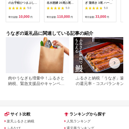
のお手軽ひつまぶし
名水慈鰻 20尾(1尾約
ぎ 蒲焼き 3尾 ハーフ
三昧
国産 鰻 ごはん たれ
160g)＜計約3.2kg＞
カット タレ・肝付き
5.0
5.0
5.0
出汁つき 冷蔵便 1人
wa1-001
国産鰻 国産 うなぎ蒲
分 国産鰻 国産うなぎ
焼 惣菜 おかず ウナ
10,000
110,000
33,000
寄付金額:
円
寄付金額:
円
寄付金額:
円
寄付
うな重 ひつまぶし 冷
ギ 鰻 蒲焼
蔵 ギフト プレゼント
unagi 高級 厳選 温め
るだけ 10000円 1万
うなぎの返礼品に関連している記事の紹介
円 料理店 玉子屋別館
玉辰楼 岐阜県 大垣市
肉やうなぎも増量中！ふるさと
ふるさと納税「うなぎ」返礼
納税、緊急支援品やキャンペー
の還元率・コスパランキング
ン中の返礼品
国産うなぎのおすすめ返礼品
紹介
サイト比較
ランキングから探す
楽天ふるさと納税
人気ランキング
ふるなび
還元率ランキング