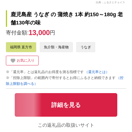
出典：ふるさとチョイス
鹿児島産 うなぎ の 蒲焼き 1本 約150～180g 老
舗130年の味
13,000
寄付金額:
円
福岡県 直方市
魚介類・海産物
うなぎ
お気に入り
※「還元率」とは返礼品のお得度を測る指標です
（還元率とは）
※「控除上限額」の範囲内で寄付するとお得にふるさと納税できます
（控
除上限額を調べる）
詳細を見る
この返礼品の取扱いサイト