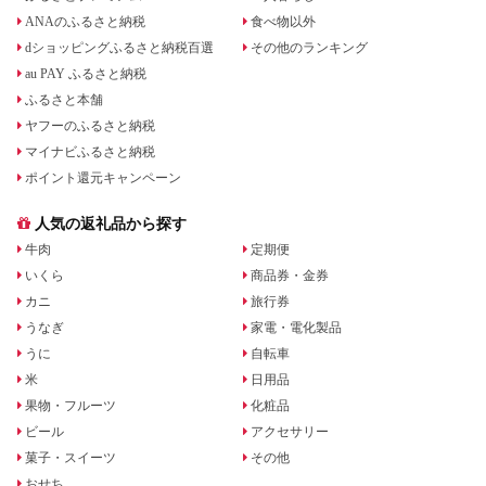
ANAのふるさと納税
食べ物以外
dショッピングふるさと納税百選
その他のランキング
au PAY ふるさと納税
ふるさと本舗
ヤフーのふるさと納税
マイナビふるさと納税
ポイント還元キャンペーン
人気の返礼品から探す
牛肉
定期便
いくら
商品券・金券
カニ
旅行券
うなぎ
家電・電化製品
うに
自転車
米
日用品
果物・フルーツ
化粧品
ビール
アクセサリー
菓子・スイーツ
その他
おせち