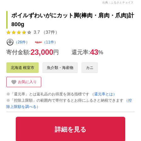
出典：ふるさとチョイス
ボイルずわいがにカット脚(棒肉・肩肉・爪肉)計
800g
3.7 （37件）
（26件）
（11件）
23,000
43
寄付金額:
円
還元率:
%
北海道 根室市
魚介類・海産物
カニ
お気に入り
※「還元率」とは返礼品のお得度を測る指標です
（還元率とは）
※「控除上限額」の範囲内で寄付するとお得にふるさと納税できます
（控
除上限額を調べる）
詳細を見る