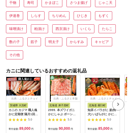
干物
寿司
かまぼこ
さつま揚げ
じゃこ天
伊達巻
しらす
ちりめん
ひじき
もずく
味噌漬け
粕漬け
西京漬け
いくら
たらこ
数の子
筋子
明太子
からすみ
キャビア
その他
カニに関連しているおすすめの返礼品
出典：ふるさとチョイ
出典：ふるさと本舗
出典：ふるさとチョイ
出
ス
ス
茨城県 大洗町
北海道 弟子屈町
北海道 羅臼町
兵
カニの カジマ 職人魂
2999. 本ズワイガニ
知床イバラがに 姿(特
【セ
かに定期便 隔月1回 ×
かにしゃぶ ポーショ
大) いばらがに かに
（欠
3回 カジマ ずわい蟹
ン 500g 6個 12-16人
カニ 蟹 羅臼町 北海道
ど）
5.0
5.0
5.0
ズワイガニ たらば蟹
前 カット済 ずわい蟹
産 海産物 生産者 支援
凍】
タラバガニ ずわいが
ズワイガニ カニ 蟹 か
応援
次発
89,000
90,000
85,000
寄付金額:
円
寄付金額:
円
寄付金額:
円
寄付
に かに カニ 蟹 ずわ
に 蟹足 生 生食 蟹し
噌と