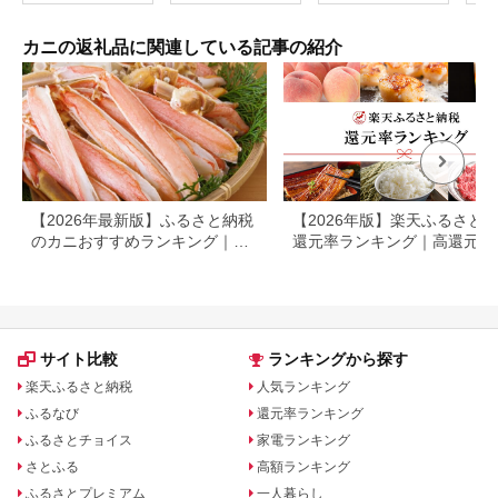
い たらば
ゃぶ 人気 お取り寄せ
子 
送料無料 北海道 弟子
冷凍
屈町
ング
カニの返礼品に関連している記事の紹介
門週
日）
送 
るさ
住 柴山 か
葉ガ
スガ
フーズ
117
【2026年最新版】ふるさと納税
【2026年版】楽天ふるさと
のカニおすすめランキング｜還
還元率ランキング｜高還元率
元率・大容量で比較
礼品をジャンル別に比較
サイト比較
ランキングから探す
楽天ふるさと納税
人気ランキング
ふるなび
還元率ランキング
ふるさとチョイス
家電ランキング
さとふる
高額ランキング
ふるさとプレミアム
一人暮らし