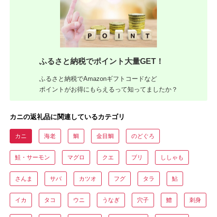
ふるさと納税でポイント大量GET！
ふるさと納税でAmazonギフトコードなど
ポイントがお得にもらえるって知ってましたか？
カニの返礼品に関連しているカテゴリ
カニ
海老
鯛
金目鯛
のどぐろ
鮭・サーモン
マグロ
クエ
ブリ
ししゃも
さんま
サバ
カツオ
フグ
タラ
鮎
イカ
タコ
ウニ
うなぎ
穴子
鱧
刺身