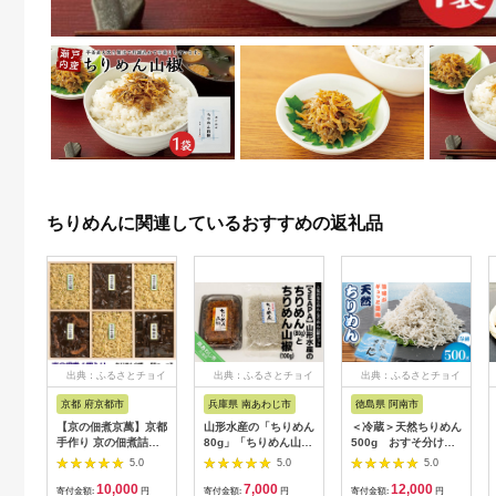
ちりめんに関連しているおすすめの返礼品
出典：ふるさとチョイ
出典：ふるさとチョイ
出典：ふるさとチョイ
ス
ス
ス
京都 府京都市
兵庫県 南あわじ市
徳島県 阿南市
【京の佃煮京萬】京都
山形水産の「ちりめん
＜冷蔵＞天然ちりめん
手作り 京の佃煮詰合
80g」「ちりめん山椒
500g おすそ分けに
せ 6個入 KM-50
100g」詰め合わせ
人気【1399997】
5.0
5.0
5.0
10,000
7,000
12,000
寄付金額:
円
寄付金額:
円
寄付金額:
円