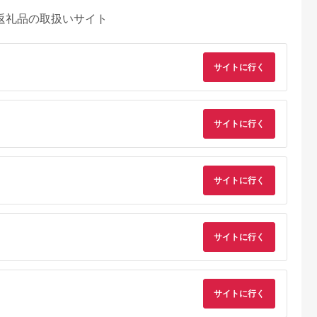
返礼品の取扱いサイト
サイトに行く
サイトに行く
サイトに行く
サイトに行く
るさとチョイ
出典：ふるさとチョイ
出典：ふるさとチョイ
出典：ふるさとチョ
ス
ス
ス
予市
兵庫県 南あわじ市
神奈川県 鎌倉市
大分県 杵築市
 特上ちりめ
山形水産のちりめん
自家製ちりめん山椒
豊後別府湾ちりめん 
詰め合わせ
80g×2袋
230g | ちりめん山椒
パック 計
サイトに行く
【ギフト箱
ご飯のお供 和食 ギフ
220g（55g×4p） 国
5.0
5.0
5.0
5.0
ト 贈答 美味しい 人気
産 添加物不使用 ／ 
0,000
7,000
16,000
10,000
おすすめ 送料無料 神
りめん ちりめんじゃ
円
寄付金額:
円
寄付金額:
円
寄付金額:
円