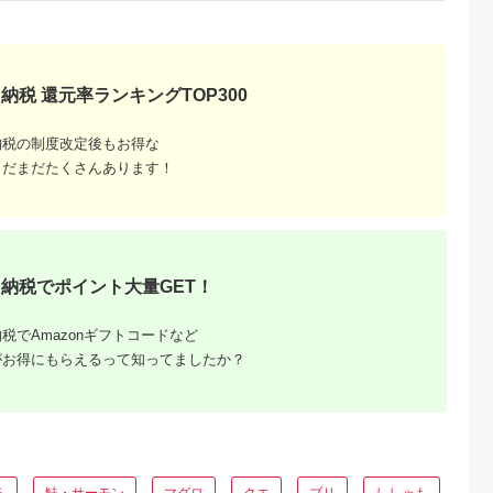
奈川 鎌倉
こ 小分け 国産 チリ
ン チリメンジャコ し
らす シラス セット 
日干し おつまみ スピ
ード発送 スピード ＜
108-231＞
納税 還元率ランキングTOP300
納税の制度改定後もお得な
まだまだたくさんあります！
るさと納
納税でポイント大量GET！
税でAmazonギフトコードなど
がお得にもらえるって知ってましたか？
ろ
鮭・サーモン
マグロ
クエ
ブリ
ししゃも