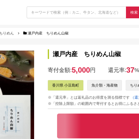
検索
ちりめん
瀬戸内産 ちりめん山椒
瀬戸内産 ちりめん山椒
5,000
37
寄付金額:
円
還元率:
香川県 小豆島町
魚介類・海産物
ちり
※「還元率」とは返礼品のお得度を測る指標です
（還
※「控除上限額」の範囲内で寄付するとお得にふるさ