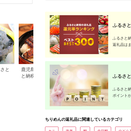
にぎり おかず おやつ
産地直送 直営 ブラン
ド 徳島 小松島 和田島
ふるさと
ふるさと
返礼品は
るさと
鹿児島県 志布志市のふるさ
大分県 日出町のふ
と納税のご紹介
税のご紹介
ふるさと
ふるさと納
ポイント
ちりめんの返礼品に関連しているカテゴリ
カニ
海老
鯛
金目鯛
のどぐ