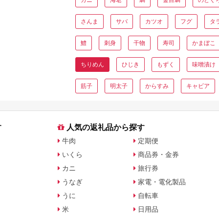
さんま
サバ
カツオ
フグ
タ
鱧
刺身
干物
寿司
かまぼこ
ちりめん
ひじき
もずく
味噌漬け
筋子
明太子
からすみ
キャビア
す
人気の返礼品から探す
牛肉
定期便
いくら
商品券・金券
カニ
旅行券
うなぎ
家電・電化製品
うに
自転車
米
日用品