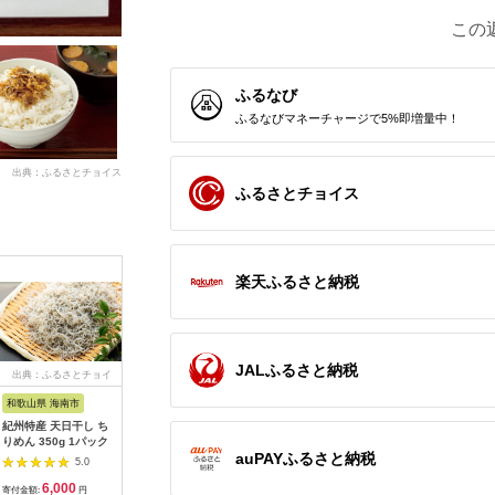
この
ふるなび
ふるなびマネーチャージで5%即増量中！
出典：ふるさとチョイス
ふるさとチョイス
楽天ふるさと納税
JALふるさと納税
出典：ふるさとチョイ
出典：ふるさとチョイ
出典：ふるさとチョイ
出典：ふ
ス
ス
ス
和歌山県 海南市
徳島県 小松島市
香川県 小豆島町
愛媛県 西
紀州特産 天日干し ち
【産地直送】 訳あり
瀬戸内産 ちりめん山
天日干し
りめん 350g 1パック
ちりめん 計 1kg
椒
んと5種
auPAYふるさと納税
200g × 5袋 小分け パ
6袋入 
5.0
5.0
5.0
ック イワシ 干し 乾物
入】
6,000
25,000
5,000
1
ご飯の お供 ごはん お
寄付金額:
円
寄付金額:
円
寄付金額:
円
寄付金額: