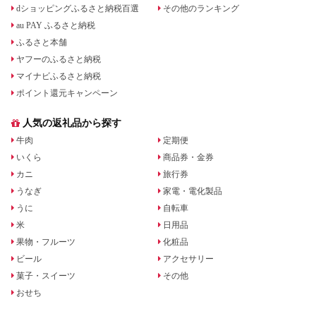
dショッピングふるさと納税百選
その他のランキング
au PAY ふるさと納税
ふるさと本舗
ヤフーのふるさと納税
マイナビふるさと納税
ポイント還元キャンペーン
人気の返礼品から探す
牛肉
定期便
いくら
商品券・金券
カニ
旅行券
うなぎ
家電・電化製品
うに
自転車
米
日用品
果物・フルーツ
化粧品
ビール
アクセサリー
菓子・スイーツ
その他
おせち