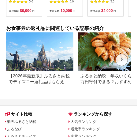
（2枚）
1000円×10枚 食事チ
テ 
5.0
5.0
5.0
ケット チケット 寿司
コー
福岡県 北九州市
様分
80,000
10,000
34,000
寄付金額:
円
寄付金額:
円
寄付金額:
円
寄付
お食事券の返礼品に関連している記事の紹介
【2026年最新版】ふるさと納税
ふるさと納税、年収いくらで3
でディズニー返礼品はもらえ
万円寄付できる？おすすめ返
る？ホテル・チケット・公式グ
品も紹介
ッズを徹底解説
サイト比較
ランキングから探す
楽天ふるさと納税
人気ランキング
ふるなび
還元率ランキング
ふるさとチョイス
家電ランキング