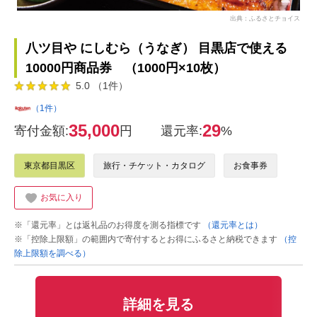
出典：ふるさとチョイス
八ツ目や にしむら（うなぎ） 目黒店で使える
10000円商品券 （1000円×10枚）
5.0 （1件）
（1件）
35,000
29
寄付金額:
円
還元率:
%
東京都目黒区
旅行・チケット・カタログ
お食事券
お気に入り
※「還元率」とは返礼品のお得度を測る指標です
（還元率とは）
※「控除上限額」の範囲内で寄付するとお得にふるさと納税できます
（控
除上限額を調べる）
詳細を見る