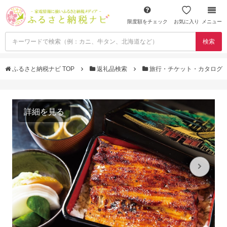
限度額をチェック
お気に入り
メニュー
検索
ふるさと納税ナビ TOP
返礼品検索
旅行・チケット・カタログ
詳細を見る