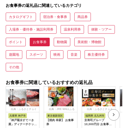
お食事券の返礼品に関連しているカテゴリ
カタログギフト
宿泊券・食事券
商品券
入場券・優待券・施設利用券
温泉利用券
体験・ツアー
ポイント
お食事券
動物園
美術館・博物館
遊園地
スポーツ
映画
音楽
株主優待券
その他
お食事券に関連しているおすすめの返礼品
出典：ふるさとチョイ
出典：JRE MALLふる
出典：ふるさとチョイ
出
ス
さと納税
ス
兵庫県 神戸市
東京都新宿区
福岡県 北九州市
愛
「神戸菊水すてーき
【焼肉 幸家】 お食事
京寿司グループ
【 
屋」ディナーチケット
券
10,000円分 お食事券
レン