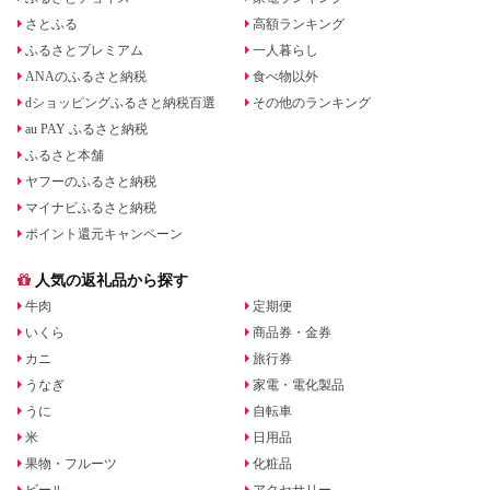
さとふる
高額ランキング
ふるさとプレミアム
一人暮らし
ANAのふるさと納税
食べ物以外
dショッピングふるさと納税百選
その他のランキング
au PAY ふるさと納税
ふるさと本舗
ヤフーのふるさと納税
マイナビふるさと納税
ポイント還元キャンペーン
人気の返礼品から探す
牛肉
定期便
いくら
商品券・金券
カニ
旅行券
うなぎ
家電・電化製品
うに
自転車
米
日用品
果物・フルーツ
化粧品