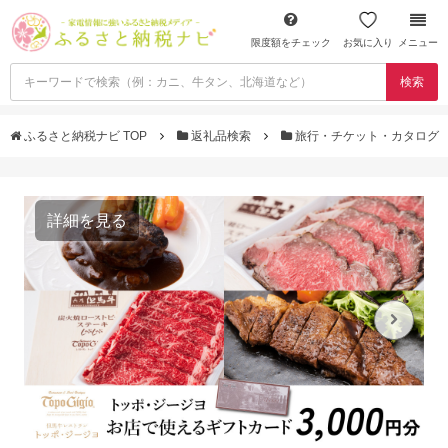
限度額をチェック
お気に入り
メニュー
検索
ふるさと納税ナビ TOP
返礼品検索
旅行・チケット・カタログ
詳細を見る