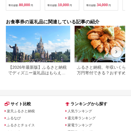
福岡県 北九州市
様分
80,000
10,000
34,000
寄付金額:
円
寄付金額:
円
寄付金額:
円
寄付
お食事券の返礼品に関連している記事の紹介
【2026年最新版】ふるさと納税
ふるさと納税、年収いくらで3
でディズニー返礼品はもらえ
万円寄付できる？おすすめ返
る？ホテル・チケット・公式グ
品も紹介
ッズを徹底解説
サイト比較
ランキングから探す
楽天ふるさと納税
人気ランキング
ふるなび
還元率ランキング
ふるさとチョイス
家電ランキング