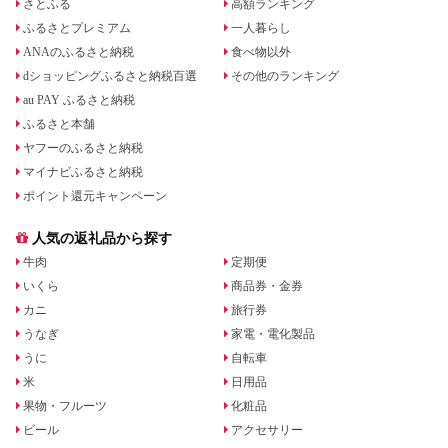
さとふる
高額ランキング
ふるさとプレミアム
一人暮らし
ANAのふるさと納税
食べ物以外
dショッピングふるさと納税百選
その他のランキング
au PAY ふるさと納税
ふるさと本舗
ヤフーのふるさと納税
マイナビふるさと納税
ポイント還元キャンペーン
人気の返礼品から探す
牛肉
定期便
いくら
商品券・金券
カニ
旅行券
うなぎ
家電・電化製品
うに
自転車
米
日用品
果物・フルーツ
化粧品
ビール
アクセサリー