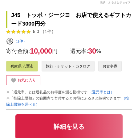
出典：ふるさとチョイス
J45 トッポ・ジージヨ お店で使えるギフトカ
ード3000円分
5.0 （1件）
（1件）
10,000
30
寄付金額:
円
還元率:
%
兵庫県 宍粟市
旅行・チケット・カタログ
お食事券
お気に入り
※「還元率」とは返礼品のお得度を測る指標です
（還元率とは）
※「控除上限額」の範囲内で寄付するとお得にふるさと納税できます
（控
除上限額を調べる）
詳細を見る