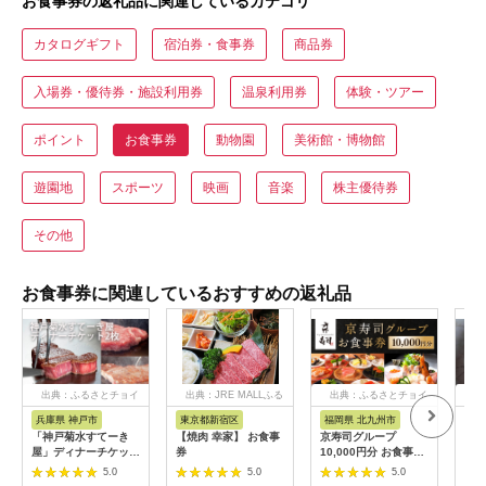
お食事券の返礼品に関連しているカテゴリ
カタログギフト
宿泊券・食事券
商品券
入場券・優待券・施設利用券
温泉利用券
体験・ツアー
ポイント
お食事券
動物園
美術館・博物館
遊園地
スポーツ
映画
音楽
株主優待券
その他
お食事券に関連しているおすすめの返礼品
出典：ふるさとチョイ
出典：JRE MALLふる
出典：ふるさとチョイ
出
ス
さと納税
ス
兵庫県 神戸市
東京都新宿区
福岡県 北九州市
愛
「神戸菊水すてーき
【焼肉 幸家】 お食事
京寿司グループ
【 
屋」ディナーチケット
券
10,000円分 お食事券
レン
（2枚）
1000円×10枚 食事チ
テ 
5.0
5.0
5.0
ケット チケット 寿司
コー