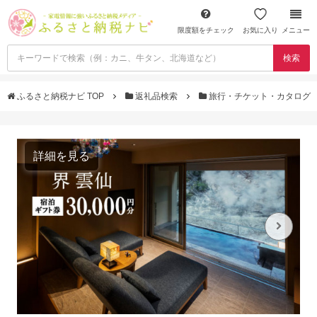
限度額をチェック
お気に入り
メニュー
検索
ふるさと納税ナビ TOP
返礼品検索
旅行・チケット・カタログ
詳細を見る