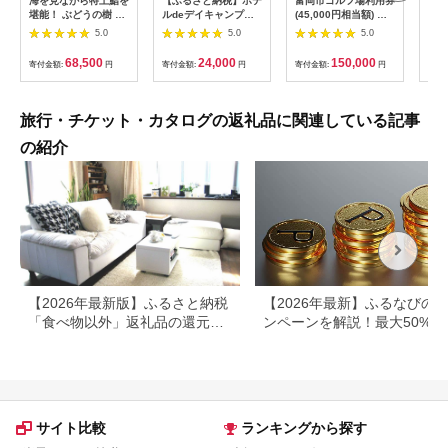
海を見ながら特上鮨を
【ふるさと納税】ホテ
富岡市ゴルフ場利用券
旅行
堪能！ ぶどうの樹 鮨
ルdeデイキャンプ体
(45,000円相当額) ゴ
運転
屋台ペア お食事券 海
験チケット
ルフ チケット 平日 土
列車
5.0
5.0
5.0
鮮 海 屋台 食事 ペア
【1364991】
日 祝日 プレー券 関東
験 
福岡県 岡垣町
群馬県 首都圏 F20E-
列車
68,500
24,000
150,000
寄付金額:
円
寄付金額:
円
寄付金額:
円
寄付
382
ども
県
旅行・チケット・カタログの返礼品に関連している記事
の紹介
【2026年最新版】ふるさと納税
【2026年最新】ふるなびの
「食べ物以外」返礼品の還元率
ンペーンを解説！最大50%還
ランキング！
も
サイト比較
ランキングから探す