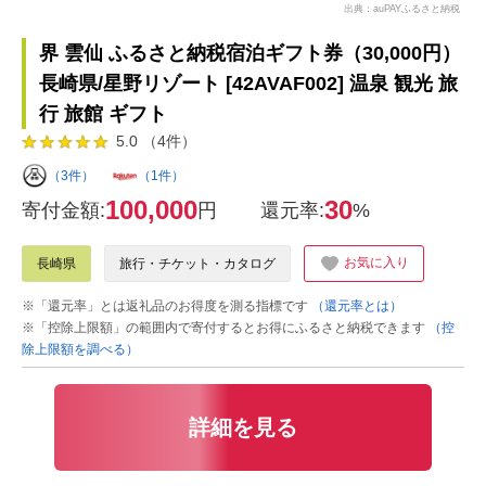
出典：auPAYふるさと納税
界 雲仙 ふるさと納税宿泊ギフト券（30,000円）
長崎県/星野リゾート [42AVAF002] 温泉 観光 旅
行 旅館 ギフト
5.0 （4件）
（3件）
（1件）
100,000
30
寄付金額:
円
還元率:
%
お気に入り
長崎県
旅行・チケット・カタログ
※「還元率」とは返礼品のお得度を測る指標です
（還元率とは）
※「控除上限額」の範囲内で寄付するとお得にふるさと納税できます
（控
除上限額を調べる）
詳細を見る