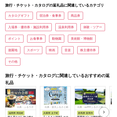
旅行・チケット・カタログの返礼品に関連しているカテゴリ
カタログギフト
宿泊券・食事券
商品券
入場券・優待券・施設利用券
温泉利用券
体験・ツアー
ポイント
お食事券
動物園
美術館・博物館
遊園地
スポーツ
映画
音楽
株主優待券
その他
旅行・チケット・カタログに関連しているおすすめの返
礼品
出典：ふるラボ
出典：楽天ふるさと納
出典：auPAYふるさと納
出典
税
税
福岡県 岡垣町
兵庫県 太子町
群馬県 富岡市
長