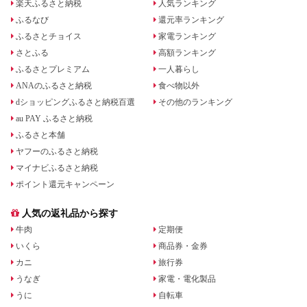
楽天ふるさと納税
人気ランキング
ふるなび
還元率ランキング
ふるさとチョイス
家電ランキング
さとふる
高額ランキング
ふるさとプレミアム
一人暮らし
ANAのふるさと納税
食べ物以外
dショッピングふるさと納税百選
その他のランキング
au PAY ふるさと納税
ふるさと本舗
ヤフーのふるさと納税
マイナビふるさと納税
ポイント還元キャンペーン
人気の返礼品から探す
牛肉
定期便
いくら
商品券・金券
カニ
旅行券
うなぎ
家電・電化製品
うに
自転車