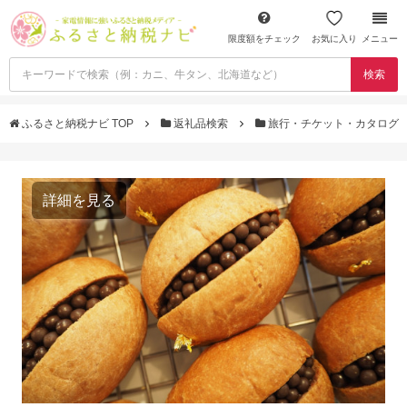
限度額をチェック
お気に入り
メニュー
検索
ふるさと納税ナビ TOP
返礼品検索
旅行・チケット・カタログ
詳細を見る