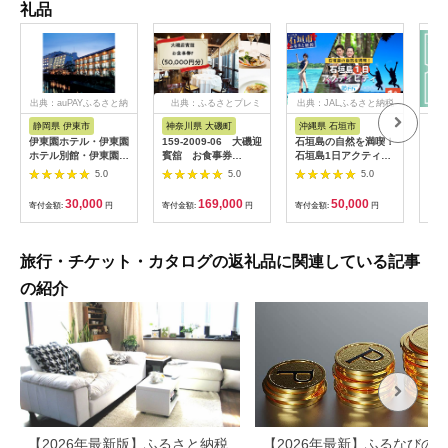
礼品
出典：auPAYふるさと納
出典：ふるさとプレミ
出典：JALふるさと納税
税
アム
静岡県 伊東市
神奈川県 大磯町
沖縄県 石垣市
北
伊東園ホテル・伊東園
159-2009-06 大磯迎
石垣島の自然を満喫！
北海
ホテル別館・伊東園ホ
賓舘 お食事券
石垣島1日アクティビ
旅行
テル松川館 ご宿泊券
F（50,000円分）【
ティ (利用券 1名様分)
ーポ
5.0
5.0
5.0
1泊2日2食付き(1名様
神奈川県 大磯町 お惣
NS-2
分:GAタイプ)
菜 手作り 大磯名産品
30,000
169,000
50,000
寄付金額:
円
寄付金額:
円
寄付金額:
円
寄付
【1044937】
和風おかず おつまみ
お土産 父の日 贈答品
揚げ物 母の日 ギフト
お歳暮 食品 敬老の日
旅行・チケット・カタログの返礼品に関連している記事
おかず 有名地元店 こ
だわり 大磯グルメ 】
の紹介
【2026年最新版】ふるさと納税
【2026年最新】ふるなびの