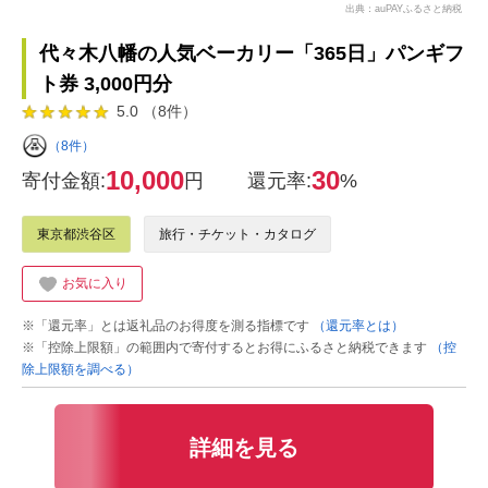
出典：auPAYふるさと納税
代々木八幡の人気ベーカリー「365日」パンギフ
ト券 3,000円分
5.0 （8件）
（8件）
10,000
30
寄付金額:
円
還元率:
%
東京都渋谷区
旅行・チケット・カタログ
お気に入り
※「還元率」とは返礼品のお得度を測る指標です
（還元率とは）
※「控除上限額」の範囲内で寄付するとお得にふるさと納税できます
（控
除上限額を調べる）
詳細を見る