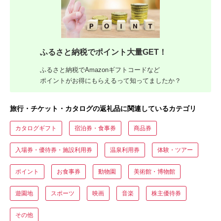
ふるさと納税でポイント大量GET！
ふるさと納税でAmazonギフトコードなど
ポイントがお得にもらえるって知ってましたか？
旅行・チケット・カタログの返礼品に関連しているカテゴリ
カタログギフト
宿泊券・食事券
商品券
入場券・優待券・施設利用券
温泉利用券
体験・ツアー
ポイント
お食事券
動物園
美術館・博物館
遊園地
スポーツ
映画
音楽
株主優待券
その他