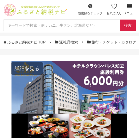
限度額をチェック
お気に入り
メニュー
検索
ふるさと納税ナビ TOP
返礼品検索
旅行・チケット・カタログ
詳細を見る