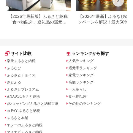
【2026年最新版】ふるさと納税
【2026年最新】ふるなびの
「食べ物以外」返礼品の還元率
ンペーンを解説！最大50%還
ランキング！
も
サイト比較
ランキングから探す
楽天ふるさと納税
人気ランキング
ふるなび
還元率ランキング
ふるさとチョイス
家電ランキング
さとふる
高額ランキング
ふるさとプレミアム
一人暮らし
ANAのふるさと納税
食べ物以外
dショッピングふるさと納税百選
その他のランキング
au PAY ふるさと納税
ふるさと本舗
ヤフーのふるさと納税
マイナビふるさと納税