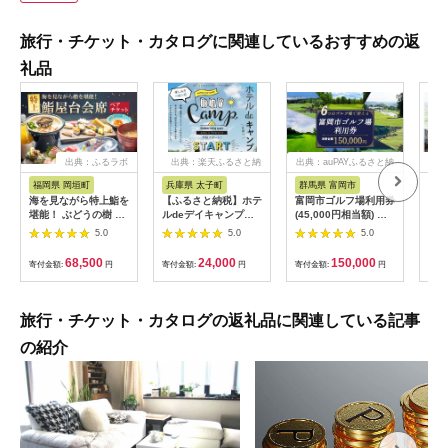
旅行・チケット・カタログに関連しているおすすめの返
礼品
出典：ふるラボ
出典：楽天ふるさと納
出典：auPAYふるさと納
出典
税
税
福岡県 岡垣町
兵庫県 太子町
群馬県 富岡市
長
海を見ながら特上鮨を
【ふるさと納税】ホテ
富岡市ゴルフ場利用券
旅行
堪能！ ぶどうの樹 鮨
ルdeデイキャンプ体
(45,000円相当額) ゴ
運転
屋台ペア お食事券 海
験チケット
ルフ チケット 平日 土
列車
5.0
5.0
5.0
鮮 海 屋台 食事 ペア
【1364991】
日 祝日 プレー券 関東
験 
福岡県 岡垣町
群馬県 首都圏 F20E-
列車
68,500
24,000
150,000
寄付金額:
円
寄付金額:
円
寄付金額:
円
寄付
382
ども
県
旅行・チケット・カタログの返礼品に関連している記事
の紹介