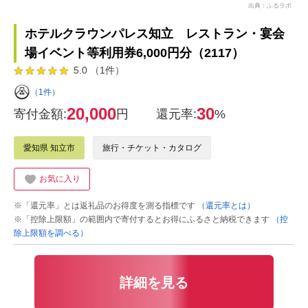
出典：ふるラボ
ホテルクラウンパレス知立 レストラン・宴会
場イベント等利用券6,000円分（2117）
5.0 （1件）
（1件）
20,000
30
寄付金額:
円
還元率:
%
愛知県 知立市
旅行・チケット・カタログ
お気に入り
※「還元率」とは返礼品のお得度を測る指標です
（還元率とは）
※「控除上限額」の範囲内で寄付するとお得にふるさと納税できます
（控
除上限額を調べる）
詳細を見る