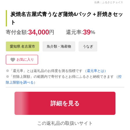
出典：ふるさとチョイス
炭焼名古屋式青うなぎ蒲焼4パック＋肝焼きセッ
ト
34,000
39
寄付金額:
円
還元率:
%
愛知県 名古屋市
魚介類・海産物
うなぎ
お気に入り
※「還元率」とは返礼品のお得度を測る指標です
（還元率とは）
※「控除上限額」の範囲内で寄付するとお得にふるさと納税できます
（控
除上限額を調べる）
詳細を見る
この返礼品の取扱いサイト