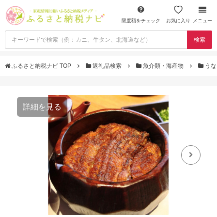
限度額をチェック
お気に入り
メニュー
検索
ふるさと納税ナビ TOP
返礼品検索
魚介類・海産物
うな
詳細を見る