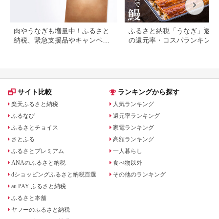
肉やうなぎも増量中！ふるさと
ふるさと納税「うなぎ」返礼
納税、緊急支援品やキャンペー
の還元率・コスパランキング
ン中の返礼品
国産うなぎのおすすめ返礼品
紹介
サイト比較
ランキングから探す
楽天ふるさと納税
人気ランキング
ふるなび
還元率ランキング
ふるさとチョイス
家電ランキング
さとふる
高額ランキング
ふるさとプレミアム
一人暮らし
ANAのふるさと納税
食べ物以外
dショッピングふるさと納税百選
その他のランキング
au PAY ふるさと納税
ふるさと本舗
ヤフーのふるさと納税