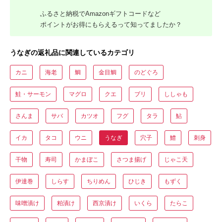
ふるさと納税でAmazonギフトコードなど
ポイントがお得にもらえるって知ってましたか？
うなぎの返礼品に関連しているカテゴリ
カニ
海老
鯛
金目鯛
のどぐろ
鮭・サーモン
マグロ
クエ
ブリ
ししゃも
さんま
サバ
カツオ
フグ
タラ
鮎
イカ
タコ
ウニ
うなぎ
穴子
鱧
刺身
干物
寿司
かまぼこ
さつま揚げ
じゃこ天
伊達巻
しらす
ちりめん
ひじき
もずく
味噌漬け
粕漬け
西京漬け
いくら
たらこ