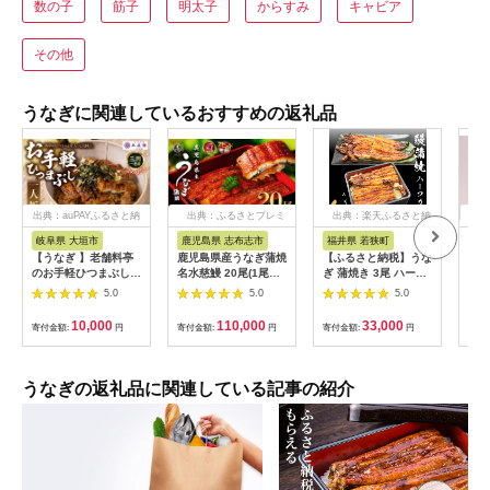
数の子
筋子
明太子
からすみ
キャビア
その他
うなぎに関連しているおすすめの返礼品
出典：auPAYふるさと納
出典：ふるさとプレミ
出典：楽天ふるさと納
出典
税
アム
税
岐阜県 大垣市
鹿児島県 志布志市
福井県 若狭町
京
【うなぎ 】老舗料亭
鹿児島県産うなぎ蒲焼
【ふるさと納税】うな
【山
のお手軽ひつまぶし
名水慈鰻 20尾(1尾約
ぎ 蒲焼き 3尾 ハーフ
三昧
国産 鰻 ごはん たれ
160g)＜計約3.2kg＞
カット タレ・肝付き
5.0
5.0
5.0
出汁つき 冷蔵便 1人
wa1-001
国産鰻 国産 うなぎ蒲
分 国産鰻 国産うなぎ
焼 惣菜 おかず ウナ
10,000
110,000
33,000
寄付金額:
円
寄付金額:
円
寄付金額:
円
寄付
うな重 ひつまぶし 冷
ギ 鰻 蒲焼
蔵 ギフト プレゼント
unagi 高級 厳選 温め
るだけ 10000円 1万
うなぎの返礼品に関連している記事の紹介
円 料理店 玉子屋別館
玉辰楼 岐阜県 大垣市