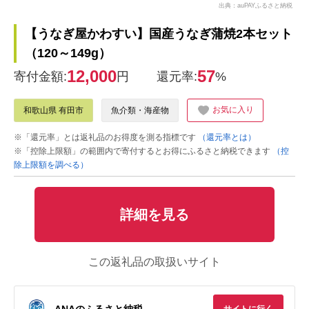
出典：auPAYふるさと納税
【うなぎ屋かわすい】国産うなぎ蒲焼2本セット
（120～149g）
12,000
57
寄付金額:
円
還元率:
%
お気に入り
和歌山県 有田市
魚介類・海産物
※「還元率」とは返礼品のお得度を測る指標です
（還元率とは）
※「控除上限額」の範囲内で寄付するとお得にふるさと納税できます
（控
除上限額を調べる）
詳細を見る
この返礼品の取扱いサイト
ANAのふるさと納税