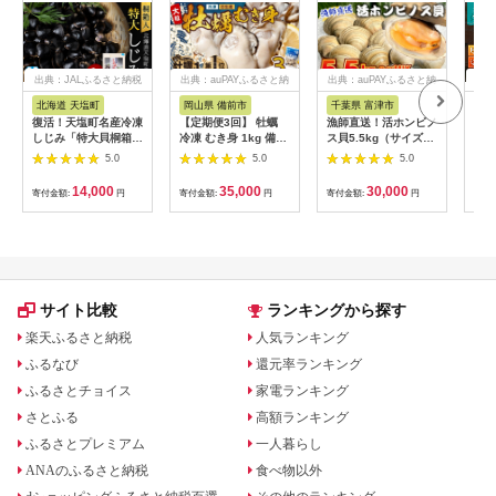
出典：JALふるさと納税
出典：auPAYふるさと納
出典：auPAYふるさと納
出典
税
税
北海道 天塩町
岡山県 備前市
千葉県 富津市
北
復活！天塩町名産冷凍
【定期便3回】 牡蠣
漁師直送！活ホンビノ
紅鮭
しじみ「特大貝桐箱入
冷凍 むき身 1kg 備前
ス貝5.5kg（サイズミ
（1
り」１ｋｇ＜北るもい
市日生産 急速凍結牡
ックス） ホンビノス
ク（
5.0
5.0
5.0
漁業協同組合 天塩支
蠣 一年牡蠣 国産 加熱
貝 白はまぐり 大あさ
_HD
所＞
調理用 牡蠣アヒージ
り 浜焼き BBQ バー
14,000
35,000
30,000
寄付金額:
円
寄付金額:
円
寄付金額:
円
寄付
ョ 牡蠣ご飯 カキフラ
ベキュー アウトドア
イ 海鮮鍋 全国牡蠣-1
キャンプ 漁師直送 産
グランプリ豊洲2024
地直送 魚介類 海鮮 貝
加熱部門初代グランプ
シーフード クラムチ
リ受賞！！
ャウダー スープ パス
タ 天ぷら 酒蒸し 千葉
県
サイト比較
ランキングから探す
楽天ふるさと納税
人気ランキング
ふるなび
還元率ランキング
ふるさとチョイス
家電ランキング
さとふる
高額ランキング
ふるさとプレミアム
一人暮らし
ANAのふるさと納税
食べ物以外