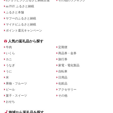
dショッピングふるさと納税百選
その他のランキング
au PAY ふるさと納税
ふるさと本舗
ヤフーのふるさと納税
マイナビふるさと納税
ポイント還元キャンペーン
人気の返礼品から探す
牛肉
定期便
いくら
商品券・金券
カニ
旅行券
うなぎ
家電・電化製品
うに
自転車
米
日用品
果物・フルーツ
化粧品
ビール
アクセサリー
菓子・スイーツ
その他
おせち
地域から返礼品を探す