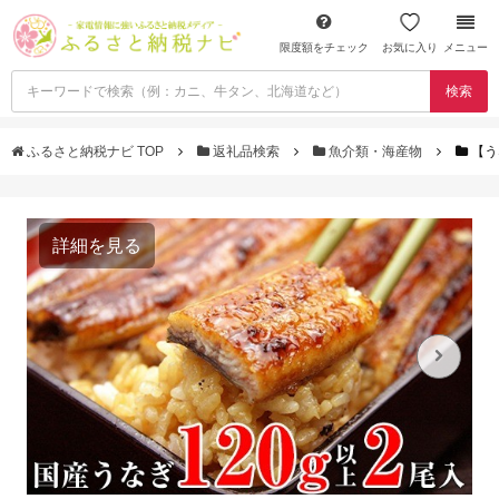
限度額をチェック
お気に入り
メニュー
検索
ふるさと納税ナビ TOP
返礼品検索
魚介類・海産物
【う
詳細を見る