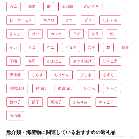
カニ
海老
鯛
金目鯛
のどぐろ
鮭・サーモン
マグロ
クエ
ブリ
ししゃも
さんま
サバ
カツオ
フグ
タラ
鮎
イカ
タコ
ウニ
うなぎ
穴子
鱧
刺身
干物
寿司
かまぼこ
さつま揚げ
じゃこ天
伊達巻
しらす
ちりめん
ひじき
もずく
味噌漬け
粕漬け
西京漬け
いくら
たらこ
数の子
筋子
明太子
からすみ
キャビア
その他
魚介類・海産物に関連しているおすすめの返礼品