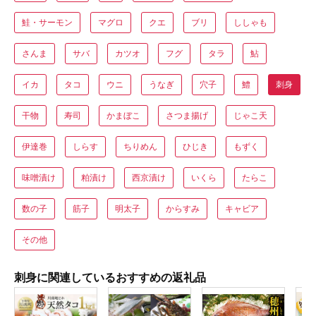
鮭・サーモン
マグロ
クエ
ブリ
ししゃも
さんま
サバ
カツオ
フグ
タラ
鮎
イカ
タコ
ウニ
うなぎ
穴子
鱧
刺身
干物
寿司
かまぼこ
さつま揚げ
じゃこ天
伊達巻
しらす
ちりめん
ひじき
もずく
味噌漬け
粕漬け
西京漬け
いくら
たらこ
数の子
筋子
明太子
からすみ
キャビア
その他
刺身に関連しているおすすめの返礼品