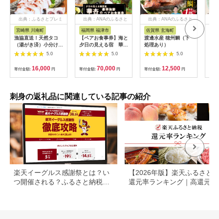
出典：ふるさとプレミ
出典：ANAのふるさと
出典：ANAのふるさと
出
アム
納税
納税
宮崎県 川南町
福岡県 福津市
佐賀県 玄海町
宮
漁協直送！天然タコ
【ペアお食事券】海と
渡邊水産 穂州鯛（下
訳あ
（湯がき済）小分けで
夕日の見える宿 華杏
処理あり）
切り
1kg前後 【 たこ 蛸 海
(はなあんず)弥太楼
(12
5.0
5.0
5.0
産物 日向灘 地どれ 】
[H0451]
包装
[C01709]
気仙
16,000
70,000
12,500
寄付金額:
円
寄付金額:
円
寄付金額:
円
寄付
魚介
鮮 
おさ
ノル
刺身の返礼品に関連している記事の紹介
ティ
分け
楽天イーグルス感謝祭とは？い
【2026年版】楽天ふるさと
つ開催される？ふるさと納税で
還元率ランキング｜高還元率
の活用方法も解説
礼品をジャンル別に比較