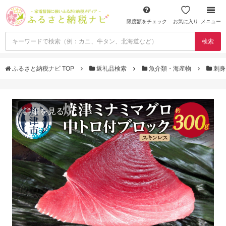
限度額をチェック
お気に入り
メニュー
検索
ふるさと納税ナビ TOP
返礼品検索
魚介類・海産物
刺
詳細を見る