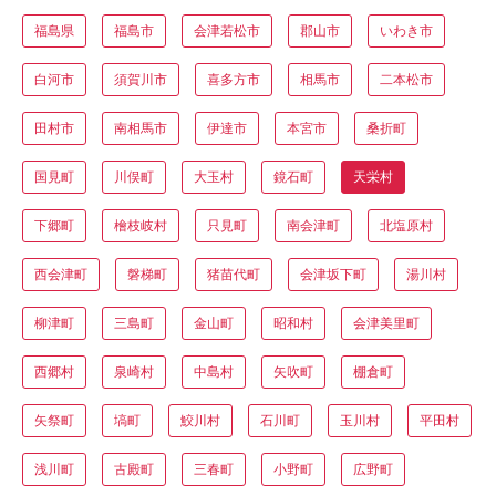
福島県
福島市
会津若松市
郡山市
いわき市
白河市
須賀川市
喜多方市
相馬市
二本松市
田村市
南相馬市
伊達市
本宮市
桑折町
国見町
川俣町
大玉村
鏡石町
天栄村
下郷町
檜枝岐村
只見町
南会津町
北塩原村
西会津町
磐梯町
猪苗代町
会津坂下町
湯川村
柳津町
三島町
金山町
昭和村
会津美里町
西郷村
泉崎村
中島村
矢吹町
棚倉町
矢祭町
塙町
鮫川村
石川町
玉川村
平田村
浅川町
古殿町
三春町
小野町
広野町