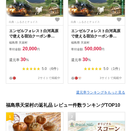
出典：ふるさとチョイス
出典：ふるさとチョイス
エンゼルフォレスト白河高原
エンゼルフォレスト白河高原
で使える宿泊クーポン券
で使える宿泊クーポン券
（6,000円相当） F21T-095
（150000円相当） F21T-102
福島県 天栄村
福島県 天栄村
20,000
500,000
寄付金額:
円
寄付金額:
円
30
30
還元率
%
還元率
%
5.0 （6件）
5.0 （1件）
2サイトで掲載中
3サイトで掲載中
還元率ランキングをもっと見る
福島県天栄村の返礼品 レビュー件数ランキングTOP10
1
2