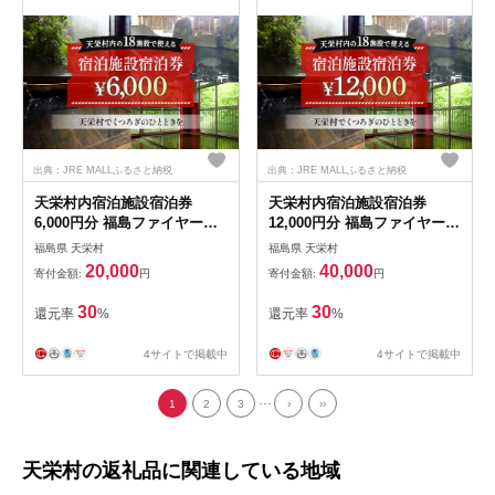
出典：JRE MALLふるさと納税
出典：JRE MALLふるさと納税
天栄村内宿泊施設宿泊券
天栄村内宿泊施設宿泊券
6,000円分 福島ファイヤーボ
12,000円分 福島ファイヤーボ
ンズ 林 翔太郎 選手 りん王子
ンズ 林 翔太郎 選手 りん王子
福島県 天栄村
福島県 天栄村
天栄村PR大使 福島県 天栄村
天栄村PR大使 福島県 天栄村
20,000
40,000
寄付金額:
円
寄付金額:
円
ふるさと納税 F21T-037
ふるさと納税 F21T-039
30
30
還元率
%
還元率
%
4サイトで掲載中
4サイトで掲載中
...
1
2
3
›
››
天栄村の返礼品に関連している地域