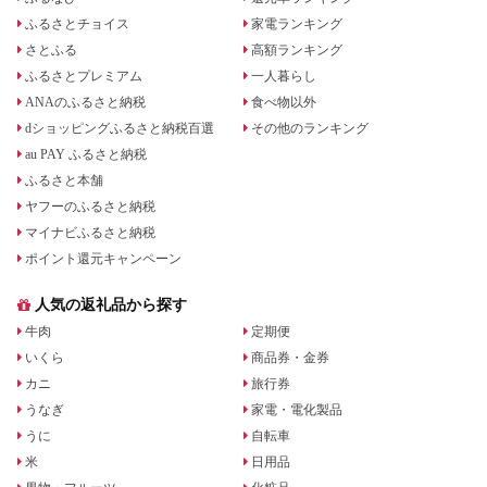
ふるさとチョイス
家電ランキング
さとふる
高額ランキング
ふるさとプレミアム
一人暮らし
ANAのふるさと納税
食べ物以外
dショッピングふるさと納税百選
その他のランキング
au PAY ふるさと納税
ふるさと本舗
ヤフーのふるさと納税
マイナビふるさと納税
ポイント還元キャンペーン
人気の返礼品から探す
牛肉
定期便
いくら
商品券・金券
カニ
旅行券
うなぎ
家電・電化製品
うに
自転車
米
日用品