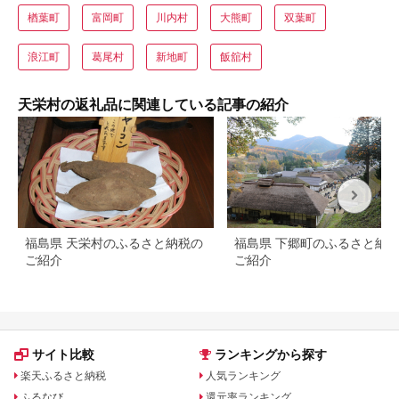
楢葉町
富岡町
川内村
大熊町
双葉町
浪江町
葛尾村
新地町
飯舘村
天栄村の返礼品に関連している記事の紹介
福島県 天栄村のふるさと納税の
福島県 下郷町のふるさと納
ご紹介
ご紹介
サイト比較
ランキングから探す
楽天ふるさと納税
人気ランキング
ふるなび
還元率ランキング