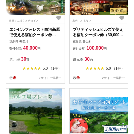
出典：ふるさとチョイス
出典：ふるなび
エンゼルフォレスト白河高原
ブリティッシュヒルズで使え
で使える宿泊クーポン券
る宿泊クーポン券（30,000円
（12,000円相当） F21T-097
相当） F21T-272
福島県 天栄村
福島県 天栄村
40,000
100,000
寄付金額:
円
寄付金額:
円
30
30
還元率
%
還元率
%
5.0 （1件）
5.0 （1件）
2サイトで掲載中
2サイトで掲載中