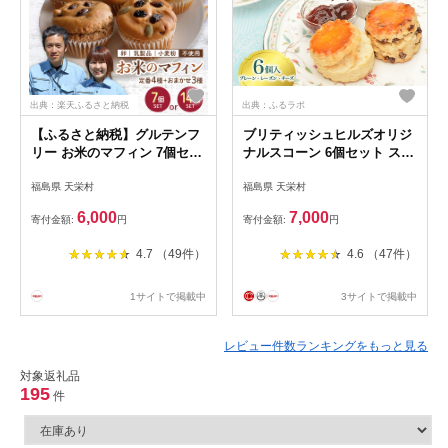
出典：楽天ふるさと納税
出典：ふるラボ
【ふるさと納税】グルテンフ
ブリティッシュヒルズオリジ
リー お米のマフィン 7個セッ
ナルスコーン 6個セット スコ
ト／14個セット 低糖質 糖質
ーン 焼き菓子 焼菓子 お茶菓
福島県 天栄村
福島県 天栄村
オフ ヘルシー 米粉 お菓子 洋
子 おやつ お菓子 洋菓子 菓子
菓子 おやつ F21T-137var
食品 F21T-057
6,000
7,000
寄付金額:
円
寄付金額:
円
4.7 （49件）
4.6 （47件）
1サイトで掲載中
3サイトで掲載中
レビュー件数ランキングをもっと見る
対象返礼品
195
件