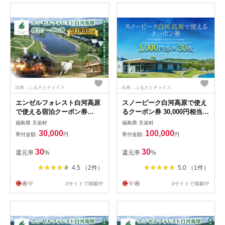
出典：ふるさとチョイス
出典：ふるさとチョイス
エンゼルフォレスト白河高原
スノーピーク白河高原で使え
で使える宿泊クーポン券
るクーポン券 30,000円相当
（9,000円相当） F21T-096
（飲食・アクティビティ・キ
福島県 天栄村
福島県 天栄村
ャンプフィールド利用限定）
30,000
100,000
寄付金額:
円
寄付金額:
円
F21T-221
30
30
還元率
%
還元率
%
4.5 （2件）
5.0 （1件）
3サイトで掲載中
3サイトで掲載中