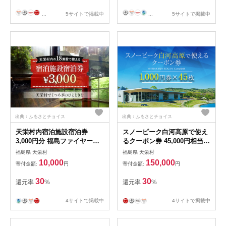
...
5サイトで掲載中
...
5サイトで掲載中
出典：ふるさとチョイス
出典：ふるさとチョイス
天栄村内宿泊施設宿泊券
スノーピーク白河高原で使え
3,000円分 福島ファイヤーボ
るクーポン券 45,000円相当
ンズ 林 翔太郎 選手 りん王子
（飲食・アクティビティ・キ
福島県 天栄村
福島県 天栄村
天栄村PR大使 福島県 天栄村
ャンプフィールド利用限定）
10,000
150,000
寄付金額:
円
寄付金額:
円
ふるさと納税 F21T-036
F21T-222
30
30
還元率
%
還元率
%
4サイトで掲載中
4サイトで掲載中