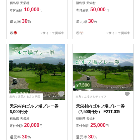
相当） F21T-270
相当） F21T-271
福島県 天栄村
福島県 天栄村
10,000
50,000
寄付金額:
円
寄付金額:
円
30
30
還元率
%
還元率
%
2サイトで掲載中
2サイトで掲載中
出典：楽天ふるさと納税
出典：ふるさとチョイス
天栄村内ゴルフ場プレー券
天栄村内ゴルフ場プレー券
6,000円分
（7,500円分） F21T-035
福島県 天栄村
福島県 天栄村
20,000
25,000
寄付金額:
円
寄付金額:
円
30
30
還元率
%
還元率
%