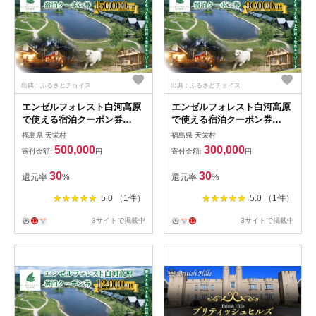
出典：ふるさとチョイス
出典：ふるさとチョイス
エンゼルフォレスト白河高原
エンゼルフォレスト白河高原
で使える宿泊クーポン券
で使える宿泊クーポン券
（150000円相当） F21T-102
（90000円相当） F21T-101
福島県 天栄村
福島県 天栄村
500,000
300,000
寄付金額:
円
寄付金額:
円
30
30
還元率
%
還元率
%
5.0 （1件）
5.0 （1件）
3サイトで掲載中
3サイトで掲載中