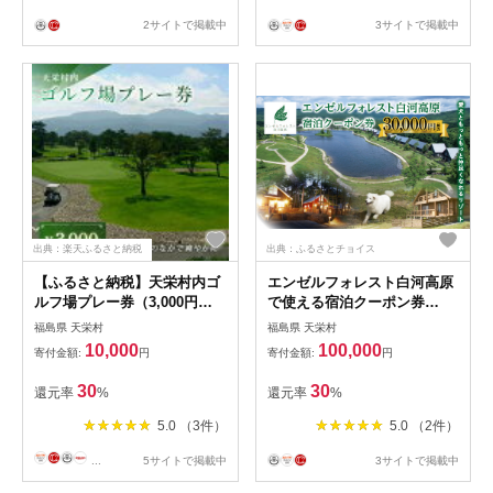
2サイトで掲載中
3サイトで掲載中
出典：楽天ふるさと納税
出典：ふるさとチョイス
【ふるさと納税】天栄村内ゴ
エンゼルフォレスト白河高原
ルフ場プレー券（3,000円
で使える宿泊クーポン券
分） F21T-032
（30000円相当） F21T-099
福島県 天栄村
福島県 天栄村
10,000
100,000
寄付金額:
円
寄付金額:
円
30
30
還元率
%
還元率
%
5.0 （3件）
5.0 （2件）
...
5サイトで掲載中
3サイトで掲載中