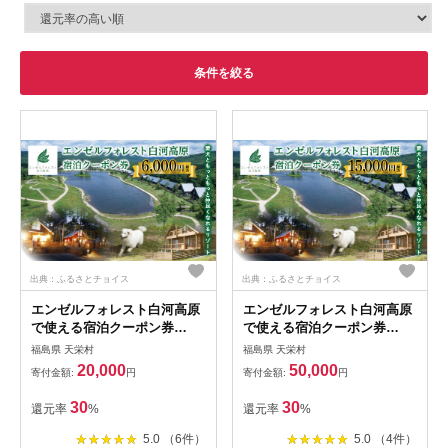
条件を絞る
出典：ふるさとチョイス
出典：ふるさとチョイス
エンゼルフォレスト白河高原
エンゼルフォレスト白河高原
で使える宿泊クーポン券
で使える宿泊クーポン券
（6,000円相当） F21T-095
（15000円相当） ペット コテ
福島県 天栄村
福島県 天栄村
ージ サウナ グランピング キ
20,000
50,000
寄付金額:
円
寄付金額:
円
ャンプ スパ ドッグラン
F21T-098
30
30
還元率
%
還元率
%
5.0 （6件）
5.0 （4件）