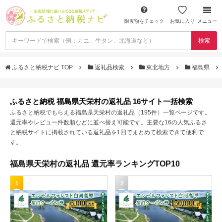
限度額をチェック
お気に入り
メニュー
検索
ふるさと納税ナビ TOP
返礼品検索
東北地方
福島県
ふるさと納税 福島県天栄村の返礼品 16サイト一括検索
ふるさと納税でもらえる福島県天栄村の返礼品（195件）一覧ページです。
還元率やレビュー件数順などに並べ替え可能です。主要な16の人気ふるさ
と納税サイトに掲載されている返礼品を1回でまとめて検索できて便利で
す。
福島県天栄村の返礼品 還元率ランキングTOP10
1
2