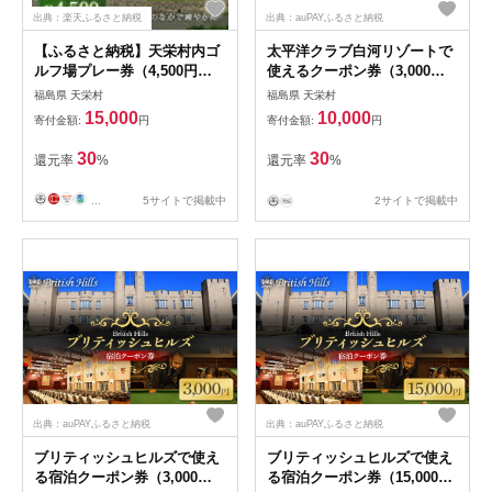
出典：楽天ふるさと納税
出典：auPAYふるさと納税
【ふるさと納税】天栄村内ゴ
太平洋クラブ白河リゾートで
ルフ場プレー券（4,500円
使えるクーポン券（3,000円
分） F21T-033
相当） F21T-153
福島県 天栄村
福島県 天栄村
15,000
10,000
寄付金額:
円
寄付金額:
円
30
30
還元率
%
還元率
%
...
5サイトで掲載中
2サイトで掲載中
出典：auPAYふるさと納税
出典：auPAYふるさと納税
ブリティッシュヒルズで使え
ブリティッシュヒルズで使え
る宿泊クーポン券（3,000円
る宿泊クーポン券（15,000円