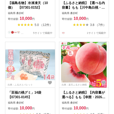
【福島名物】冷凍凍天（10
【ふるさと納税】【選べる内
個） 【07301-0152】
容量】もも【川中島白桃・
2026年産】特秀
福島県 桑折町
福島県 桑折町
1.2kg/1.5kg/3kg/5kg 桑折町
10,000
10,000
寄付金額:
円
寄付金額:
円
産 JAふくしま未来 桃 / モモ
5.0 （12件）
3.8 （7件）
果物 フルーツ 旬 甘い 甘み
ジューシー 果肉 果汁 朝採り
...
5サイトで掲載中
1サイトで掲載中
新鮮 フレッシュ デザート 産
地直送 福島県 【07301-
0098・100・0138・0227】
出典：ふるさとパレット
出典：楽天ふるさと納税
「至福の桃グミ」14袋
【ふるさと納税】【内容量が
【07301-0145】
選べる】もも【幸茜・2026年
産】特秀
福島県 桑折町
福島県 桑折町
1.2kg/1.5kg/3kg/5kg 桑折町
10,000
10,000
寄付金額:
円
寄付金額:
円
産 JAふくしま未来 桃 ／ モ