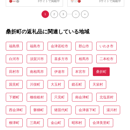
3サイトで掲載中
3サイトで掲載中
...
1
2
3
›
››
桑折町の返礼品に関連している地域
福島県
福島市
会津若松市
郡山市
いわき市
白河市
須賀川市
喜多方市
相馬市
二本松市
田村市
南相馬市
伊達市
本宮市
桑折町
国見町
川俣町
大玉村
鏡石町
天栄村
下郷町
檜枝岐村
只見町
南会津町
北塩原村
西会津町
磐梯町
猪苗代町
会津坂下町
湯川村
柳津町
三島町
金山町
昭和村
会津美里町