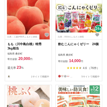
出典：三越伊勢丹ふるさと納税
出典：ANAのふるさと納税
もも（川中島白桃）特秀
飲むこんにゃくゼリー 24個
3kg相当
福島県 桑折町
福島県 桑折町
20,000
寄付金額:
円
14,000
寄付金額:
円
23
還元率
%
4.6 （76件）
1サイトで掲載中
...
5サイトで掲載中