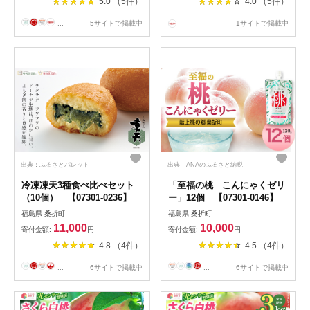
5.0 （5件）
4.0 （5件）
モ 果物 フルーツ 旬 甘い 甘
み ジューシー 果肉 果汁 新鮮
...
5サイトで掲載中
1サイトで掲載中
フレッシュ デザート おいし
い 産地直送 福島県 特産品
【07301-0139・0140・
0142・0228】
出典：ふるさとパレット
出典：ANAのふるさと納税
冷凍凍天3種食べ比べセット
「至福の桃 こんにゃくゼリ
（10個） 【07301-0236】
ー」12個 【07301-0146】
福島県 桑折町
福島県 桑折町
11,000
10,000
寄付金額:
円
寄付金額:
円
4.8 （4件）
4.5 （4件）
...
6サイトで掲載中
...
6サイトで掲載中