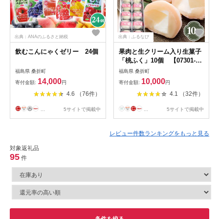
出典：ANAのふるさと納税
出典：ふるなび
飲むこんにゃくゼリー 24個
果肉と生クリーム入り生菓子
「桃ふく」10個 【07301-
0004】
福島県 桑折町
福島県 桑折町
14,000
10,000
寄付金額:
円
寄付金額:
円
4.6 （76件）
4.1 （32件）
...
5サイトで掲載中
...
5サイトで掲載中
レビュー件数ランキングをもっと見る
対象返礼品
95
件