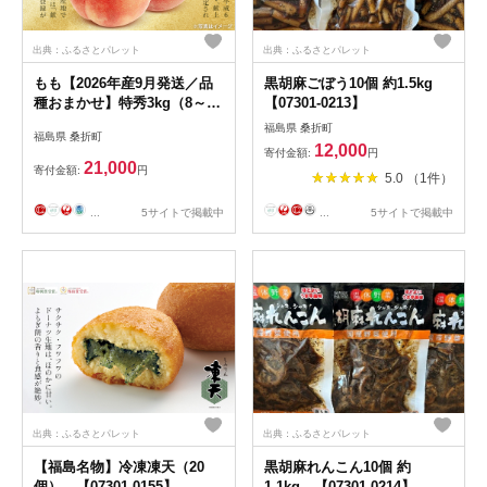
出典：ふるさとパレット
出典：ふるさとパレット
もも【2026年産9月発送／品
黒胡麻ごぼう10個 約1.5kg
種おまかせ】特秀3kg（8～11
【07301-0213】
玉）桑折町振興公社
福島県 桑折町
福島県 桑折町
【07301-0234】
12,000
寄付金額:
円
21,000
寄付金額:
円
5.0 （1件）
...
5サイトで掲載中
...
5サイトで掲載中
出典：ふるさとパレット
出典：ふるさとパレット
【福島名物】冷凍凍天（20
黒胡麻れんこん10個 約
個） 【07301-0155】
1.1kg 【07301-0214】