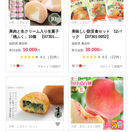
出典：ふるなび
出典：ふるなび
果肉と生クリーム入り生菓子
美味しい防災食セット 12パ
「桃ふく」10個 【07301-
ック 【07301-0052】
0004】
福島県 桑折町
福島県 桑折町
10,000
30,000
寄付金額:
円
寄付金額:
円
4.1 （32件）
4.5 （22件）
...
5サイトで掲載中
...
5サイトで掲載中
出典：ふるさとパレット
出典：楽天ふるさと納税