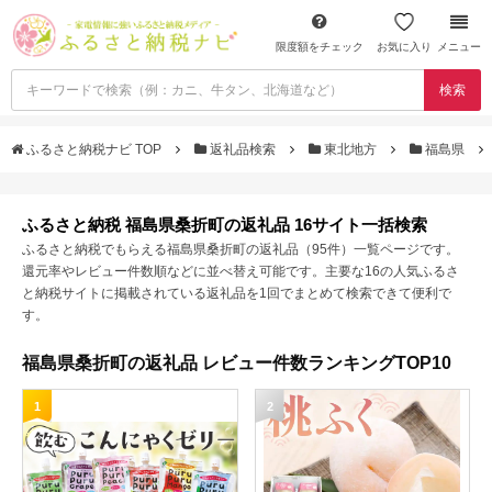
限度額をチェック
お気に入り
メニュー
検索
ふるさと納税ナビ TOP
返礼品検索
東北地方
福島県
ふるさと納税 福島県桑折町の返礼品 16サイト一括検索
ふるさと納税でもらえる福島県桑折町の返礼品（95件）一覧ページです。
還元率やレビュー件数順などに並べ替え可能です。主要な16の人気ふるさ
と納税サイトに掲載されている返礼品を1回でまとめて検索できて便利で
す。
福島県桑折町の返礼品 レビュー件数ランキングTOP10
1
2