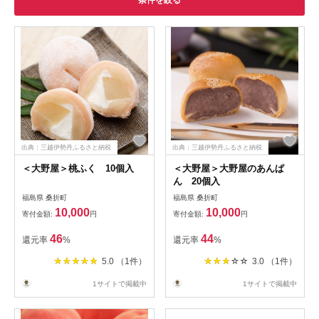
条件を絞る
出典：三越伊勢丹ふるさと納税
出典：三越伊勢丹ふるさと納税
＜大野屋＞桃ふく 10個入
＜大野屋＞大野屋のあんぱ
ん 20個入
福島県 桑折町
福島県 桑折町
10,000
10,000
寄付金額:
円
寄付金額:
円
46
44
還元率
%
還元率
%
5.0 （1件）
3.0 （1件）
1サイトで掲載中
1サイトで掲載中