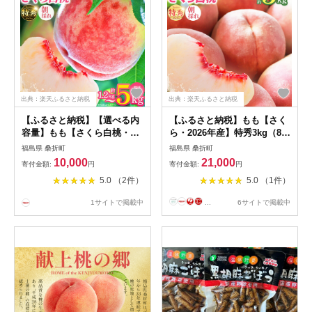
出典：楽天ふるさと納税
出典：楽天ふるさと納税
【ふるさと納税】【選べる内
【ふるさと納税】もも【さく
容量】もも【さくら白桃・
ら・2026年産】特秀3kg（8〜
2026年産】特秀
11玉）桑折町振興公社 桃 ／
福島県 桑折町
福島県 桑折町
1.2kg/1.5kg/3kg/5kg 桑折町
もも モモ 果物 桃 さくら桃
10,000
21,000
寄付金額:
円
寄付金額:
円
産 JAふくしま未来 桃 / モモ
白桃 フルーツ 大容量 3kg 特
5.0 （2件）
5.0 （1件）
果物 白桃 フルーツ 旬 甘い
秀品 高品質 果汁たっぷり や
甘み ジューシー 果肉 果汁 朝
わらかい 甘い果物 家庭用 贈
1サイトで掲載中
...
6サイトで掲載中
採り 新鮮 フレッシュ デザー
答用 夏フルーツ 季節限定 お
ト 産地直送 福島県【07301-
取り寄せフルーツ 新鮮
0168・0171・0175・0229】
【07301-0187】