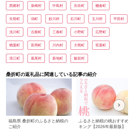
西郷村
泉崎村
中島村
矢吹町
棚倉町
矢祭町
塙町
鮫川村
石川町
玉川村
平田村
浅川町
古殿町
三春町
小野町
広野町
楢葉町
富岡町
川内村
大熊町
双葉町
浪江町
葛尾村
新地町
飯舘村
桑折町の返礼品に関連している記事の紹介
福島県 桑折町のふるさと納税の
ふるさと納税の桃おすすめラ
ご紹介
キング【2026年最新版】