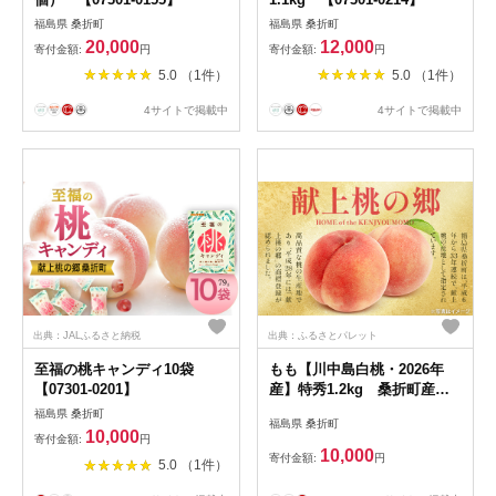
福島県 桑折町
福島県 桑折町
20,000
12,000
寄付金額:
円
寄付金額:
円
5.0 （1件）
5.0 （1件）
4サイトで掲載中
4サイトで掲載中
出典：JALふるさと納税
出典：ふるさとパレット
至福の桃キャンディ10袋
もも【川中島白桃・2026年
【07301-0201】
産】特秀1.2kg 桑折町産
JAふくしま未来 桃
福島県 桑折町
福島県 桑折町
【07301-0227】
10,000
寄付金額:
円
10,000
寄付金額:
円
5.0 （1件）