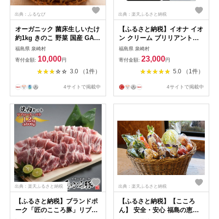
出典：ふるなび
出典：楽天ふるさと納税
オーガニック 菌床生しいたけ
【ふるさと納税】イオナ イオ
約1kg きのこ 野菜 国産 GAP
ン クリーム ブリリアント
認証 有機JAS認定 食物繊維
（医薬部外品） 美容グッズ
福島県 泉崎村
福島県 泉崎村
ビタミン ミネラル
スキンケア
10,000
23,000
寄付金額:
円
寄付金額:
円
3.0 （1件）
5.0 （1件）
4サイトで掲載中
4サイトで掲載中
出典：楽天ふるさと納税
出典：楽天ふるさと納税
【ふるさと納税】ブランドポ
【ふるさと納税】【こころ
ーク「匠のこころ豚」リブロ
ん】 安全・安心 福島の恵み
ース・バラ 1.2kg（各
『季節の野菜詰合せ』 セット