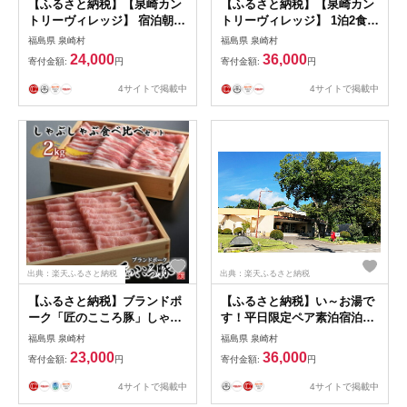
【ふるさと納税】【泉崎カン
【ふるさと納税】【泉崎カン
トリーヴィレッジ】 宿泊朝食
トリーヴィレッジ】 1泊2食付
付き券（1名様） 旅行 温泉
き券（1名様） 旅行 温泉 源
福島県 泉崎村
福島県 泉崎村
源泉かけ流し
泉かけ流し 食事付
24,000
36,000
寄付金額:
円
寄付金額:
円
4サイトで掲載中
4サイトで掲載中
出典：楽天ふるさと納税
出典：楽天ふるさと納税
【ふるさと納税】ブランドポ
【ふるさと納税】い～お湯で
ーク「匠のこころ豚」しゃぶ
す！平日限定ペア素泊宿泊券
しゃぶ食べ比べセット
旅行 温泉 源泉かけ流し
福島県 泉崎村
福島県 泉崎村
2kg【◎安全・安心 JGAP・
23,000
36,000
寄付金額:
円
寄付金額:
円
農場HACCP認証取得】 お肉
ロース 豚肉 バラ もも肉 肩ロ
4サイトで掲載中
4サイトで掲載中
ース