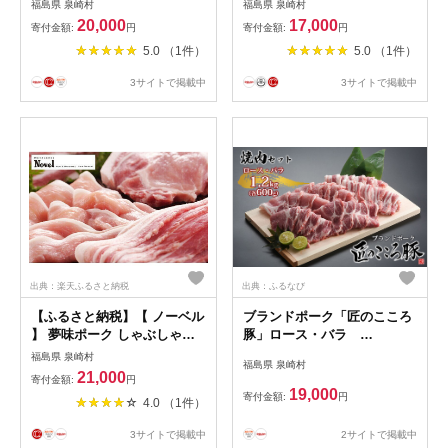
福島県 泉崎村
福島県 泉崎村
600g）焼肉セット【◎安全・
朝採れ 福島県産 新鮮
20,000
17,000
寄付金額:
円
寄付金額:
円
安心 JGAP・農場HACCP認
5.0 （1件）
5.0 （1件）
証取得】 お肉 豚肉 バーベキ
ュー
3サイトで掲載中
3サイトで掲載中
出典：楽天ふるさと納税
出典：ふるなび
【ふるさと納税】【 ノーベル
ブランドポーク「匠のこころ
】 夢味ポーク しゃぶしゃぶ
豚」ロース・バラ
セット お肉 牛肉 ロース 豚肉
1.2kg（各600g）焼肉セット
福島県 泉崎村
福島県 泉崎村
バラ 牛肉/しゃぶしゃぶ
【◎安全・安心 JGAP・農
21,000
寄付金額:
円
場HACCP認証取得】 お肉 豚
19,000
寄付金額:
円
4.0 （1件）
肉 バーベキュー
2サイトで掲載中
3サイトで掲載中