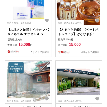
出典：楽天ふるさと納税
出典：楽天ふるさと納税
【ふるさと納税】イオナ スパ
【ふるさと納税】【ペットボ
＆ミネラル エッセンス ジェ
トルタイプ】はとむぎ茶 1箱
ル 美容 ミネラルケア オール
(500ml×24本)
福島県 泉崎村
福島県 泉崎村
インワンジェル
15,000
15,000
寄付金額:
円
寄付金額:
円
...
5サイトで掲載中
4サイトで掲載中
出典：楽天ふるさと納税
出典：楽天ふるさと納税