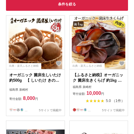
条件を絞る
出典：楽天ふるさと納税
出典：楽天ふるさと納税
オーガニック 菌床生しいたけ
【ふるさと納税】オーガニッ
約500g 【 しいたけ きのこ
ク 菌床生きくらげ 約1kg し
野菜 国産 GAP認証 有機JAS
いたけ きのこ 野菜 国産 GAP
福島県 泉崎村
福島県 泉崎村
認定 食物繊維 ビタミン ミネ
認証 有機JAS認定 食物繊維
10,000
寄付金額:
円
ラル 】
ビタミン ミネラル
8,000
寄付金額:
円
5.0 （1件）
...
5サイトで掲載中
...
5サイトで掲載中