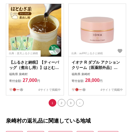
出典：楽天ふるさと納税
出典：auPAYふるさと納税
【ふるさと納税】【ティーバ
イオナ R ダブル アクション
ッグ（煮出し用）】はとむぎ
クリーム［医薬部外品］
茶 10袋（1袋：8g×20p）
[№5734-0127]
福島県 泉崎村
福島県 泉崎村
27,000
28,000
寄付金額:
円
寄付金額:
円
4サイトで掲載中
4サイトで掲載中
1
2
3
›
泉崎村の返礼品に関連している地域