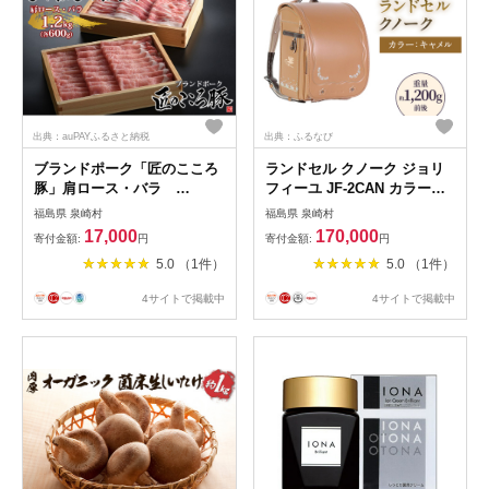
出典：auPAYふるさと納税
出典：ふるなび
ブランドポーク「匠のこころ
ランドセル クノーク ジョリ
豚」肩ロース・バラ
フィーユ JF-2CAN カラー：
1.2kg（各600g）しゃぶしゃ
キャメル A4フラットファイ
福島県 泉崎村
福島県 泉崎村
ぶセット【◎安全・安心
ル対応 約1200g
17,000
170,000
寄付金額:
円
寄付金額:
円
JGAP・農場HACCP認証取
5.0 （1件）
5.0 （1件）
得】 [№5734-0085]
4サイトで掲載中
4サイトで掲載中