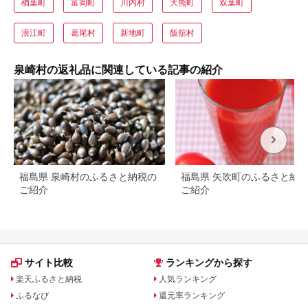
楢葉町
富岡町
川内村
大熊町
双葉町
浪江町
葛尾村
新地町
飯舘村
泉崎村の返礼品に関連している記事の紹介
福島県 泉崎村のふるさと納税の
福島県 矢吹町のふるさと納
ご紹介
ご紹介
サイト比較
ランキングから探す
楽天ふるさと納税
人気ランキング
ふるなび
還元率ランキング