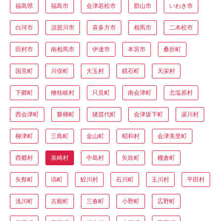
福島県
福島市
会津若松市
郡山市
いわき市
白河市
須賀川市
喜多方市
相馬市
二本松市
田村市
南相馬市
伊達市
本宮市
桑折町
国見町
川俣町
大玉村
鏡石町
天栄村
下郷町
檜枝岐村
只見町
南会津町
北塩原村
西会津町
磐梯町
猪苗代町
会津坂下町
湯川村
柳津町
三島町
金山町
昭和村
会津美里町
西郷村
泉崎村
中島村
矢吹町
棚倉町
矢祭町
塙町
鮫川村
石川町
玉川村
平田村
浅川町
古殿町
三春町
小野町
広野町