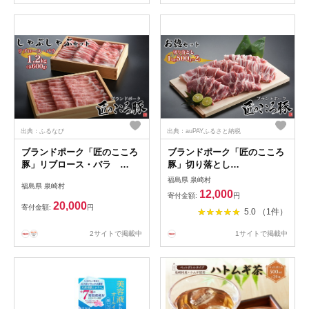
出典：ふるなび
出典：auPAYふるさと納税
ブランドポーク「匠のこころ
ブランドポーク「匠のこころ
豚」リブロース・バラ
豚」切り落とし
1.2kg（各600g）しゃぶしゃ
1kg（500g×2）ふるさと納税
福島県 泉崎村
福島県 泉崎村
ぶセット【◎安全・安心
限定セット【◎安全・安心
12,000
寄付金額:
円
JGAP・農場HACCP認証取
JGAP・農場HACCP認証取
20,000
寄付金額:
円
5.0 （1件）
得】 お肉 豚肉 薄切り
得】 [№5734-0094]
2サイトで掲載中
1サイトで掲載中