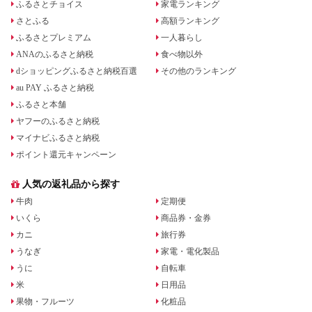
ふるさとチョイス
家電ランキング
さとふる
高額ランキング
ふるさとプレミアム
一人暮らし
ANAのふるさと納税
食べ物以外
dショッピングふるさと納税百選
その他のランキング
au PAY ふるさと納税
ふるさと本舗
ヤフーのふるさと納税
マイナビふるさと納税
ポイント還元キャンペーン
人気の返礼品から探す
牛肉
定期便
いくら
商品券・金券
カニ
旅行券
うなぎ
家電・電化製品
うに
自転車
米
日用品
果物・フルーツ
化粧品