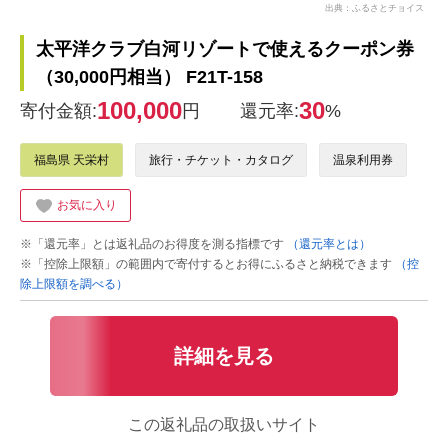
出典：ふるさとチョイス
太平洋クラブ白河リゾートで使えるクーポン券
（30,000円相当） F21T-158
100,000
30
寄付金額:
円
還元率:
%
福島県 天栄村
旅行・チケット・カタログ
温泉利用券
お気に入り
※「還元率」とは返礼品のお得度を測る指標です
（還元率とは）
※「控除上限額」の範囲内で寄付するとお得にふるさと納税できます
（控
除上限額を調べる）
詳細を見る
この返礼品の取扱いサイト