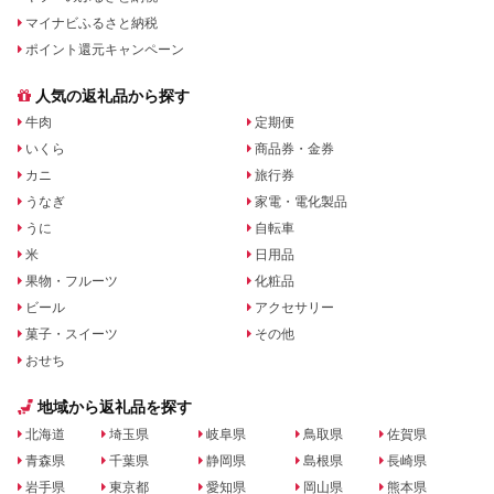
マイナビふるさと納税
ポイント還元キャンペーン
人気の返礼品から探す
牛肉
定期便
いくら
商品券・金券
カニ
旅行券
うなぎ
家電・電化製品
うに
自転車
米
日用品
果物・フルーツ
化粧品
ビール
アクセサリー
菓子・スイーツ
その他
おせち
地域から返礼品を探す
北海道
埼玉県
岐阜県
鳥取県
佐賀県
青森県
千葉県
静岡県
島根県
長崎県
岩手県
東京都
愛知県
岡山県
熊本県