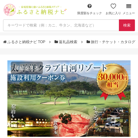
限度額をチェック
お気に入り
メニュー
検索
ふるさと納税ナビ TOP
返礼品検索
旅行・チケット・カタログ
詳細を見る