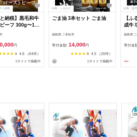
さと納税
出典：ふるなび
出典：楽
と納税】黒毛和牛
ごま油 3本セット ごま油
【ふ
ーフ 300g〜1kg
成牛 
 福島県二本松市産
ハンバ
市
福島県 二本松市
福島県 
 肉 牛肉 ブロック
ハンバ
0,000
14,000
赤身 小分け グリル
肉 牛
円
寄付金額:
円
寄付金
 エム牧場 人気 お
ンチ 
4.6 （64件）
4.5 （20件）
ギフト ふるさと納
ルメ 
1サイトで掲載中
1サイトで掲載中
しま 二本松市 送料
福島県
株式会社コーシン】
社エ