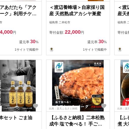
アあだたら「アク
＜渡辺養蜂場＞自家採り国
＜渡
ーク」利用チケッ
産 天然熟成アカシヤ巣蜜
産天
円×24枚分【一般社
初夏
市
福島県 二本松市
福島県 
WORLD】
4,000
22,000
円
寄付金額:
円
寄付金
30
30
還元率
%
還元率
%
1サイトで掲載中
1サイトで掲載中
出典：楽天ふるさと納税
出典：楽
3本セット ごま油
【ふるさと納税】二本松熟
【ふ
成牛 塩で食べる！ 手ごね
煮 大