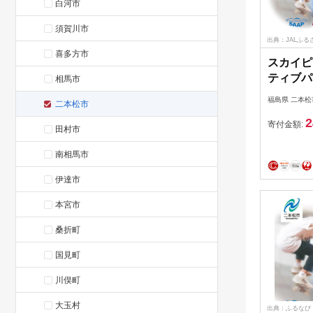
白河市
須賀川市
出典：JALふる
喜多方市
スカイピ
ティブパ
相馬市
ト 300
福島県 二本松
二本松市
ク チャ
2
ケートボ
寄付金額:
田村市
イミング
屋内スポ
南相馬市
中元 お
伊達市
市 ふく
料【一般
本宮市
WORLD
桑折町
国見町
川俣町
大玉村
出典：ふるなび