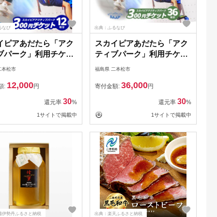
るなび
出典：ふるなび
イピアあだたら「アク
スカイピアあだたら「アク
ブパーク」利用チケッ
ティブパーク」利用チケッ
00円×12枚分【一般社
ト 300円×36枚分【一般社
二本松市
福島県 二本松市
F-WORLD】
団法人F-WORLD】
12,000
36,000
額:
円
寄付金額:
円
30
30
還元率
%
還元率
%
1サイトで掲載中
1サイトで掲載中
越伊勢丹ふるさと納税
出典：楽天ふるさと納税