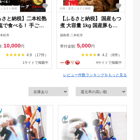
天ふるさと納税
出典：楽天ふるさと納税
出典
るさと納税】二本松熟
【ふるさと納税】 国産もつ
ラ
塩で食べる！ 手ごね
煮 大容量 1kg 国産豚もつ
セ
ーグ 900g〜3kg 生
国産 もつ煮 ホルモン 常温
二本松市
福島県 二本松市
福島
ーグ 国産 牛肉 ひき
保存 煮物 惣菜 常温 おかず
10,000
5,000
肉100%10個 20個 ミ
保存食 レトルト 弁当 簡単
額:
円
寄付金額:
円
寄
小分け お取り寄せ グ
調理 おすすめ お中元 お歳
4.9 （17件）
4.2 （8件）
肉汁 おすすめ 二本松
暮 ギフト 二本松市 ふくし
1サイトで掲載中
4サイトで掲載中
 送料無料 【有限会
ま 福島県 送料無料 非常食
ム牧場】
備蓄 長期保存 【株式会社
レビュー件数ランキングをもっと見る
美女来】