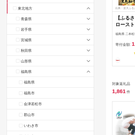
東北地方
出典：楽天ふる
【ふるさ
青森県
ローストビ
岩手県
ソース付
福島県 二本松
黒毛 和牛
宮城県
1
国産牛 
寄付金額:
秋田県
低温調理
すすめ 
山形県
税 ふく
無料 【
福島県
福島県
対象返礼品
1,861
件
福島市
会津若松市
郡山市
いわき市