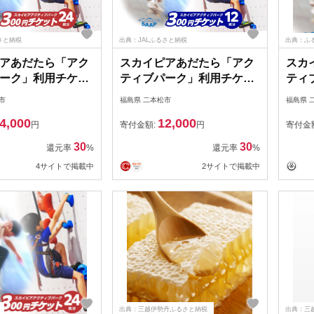
さと納税
出典：JALふるさと納税
出典：ふ
アあだたら「アク
スカイピアあだたら「アク
スカ
ーク」利用チケッ
ティブパーク」利用チケッ
ティ
円×24枚分 チャンス
ト 300円×12枚分 チャンス
ト 3
市
福島県 二本松市
福島県 
ンネルスクエア ス
ク チャンネルスクエア ス
団法人
4,000
12,000
ード スポーツクラ
ケートボード スポーツクラ
円
寄付金額:
円
寄付金
 スラックライン
イミング スラックライン
30
30
還元率
%
還元率
%
ーツ おすすめ お
屋内スポーツ おすすめ お
4サイトで掲載中
2サイトで掲載中
歳暮 ギフト 二本松
中元 お歳暮 ギフト 二本松
しま 福島県 送料無
市 ふくしま 福島県 送料無
社団法人F-
料【一般社団法人F-
】
WORLD】
出典：三越伊勢丹ふるさと納税
出典：三