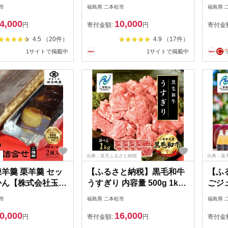
ハンバーグ 900g〜3kg 生
国産 
市
福島県 二本松市
福島県 
ハンバーグ 国産 牛肉 ひき
保存 
4,000
10,000
肉 牛肉100%10個 20個 ミ
保存食
円
寄付金額:
円
寄付金
ンチ 小分け お取り寄せ グ
調理 
4.5 （20件）
4.9 （17件）
ルメ 肉汁 おすすめ 二本松
暮 ギ
1サイトで掲載中
1サイトで掲載中
福島県 送料無料 【有限会
ま 福
社エム牧場】
備蓄
美女
出典：楽天ふるさと納税
出典：楽
煉羊羹 栗羊羹 セッ
【ふるさと納税】黒毛和牛
【ふ
かん【株式会社玉嶋
うすぎり 内容量 500g 1kg
ごジュ
～4kg 選べる すき焼き す
6本
市
福島県 二本松市
福島県 
きやき スキヤキ 福島県 薄
人気
0,000
16,000
切り 黒毛 和牛 牛肉 牛丼 国
ギフト
円
寄付金額:
円
寄付金
産牛 赤身 脂身 旨味 薄切り
福島 