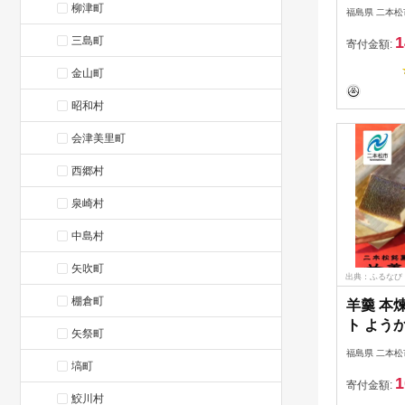
柳津町
福島県 二本松
1
三島町
寄付金額:
金山町
昭和村
会津美里町
西郷村
泉崎村
中島村
矢吹町
出典：ふるなび
棚倉町
羊羹 本
ト よう
矢祭町
屋】
福島県 二本松
塙町
1
寄付金額:
鮫川村