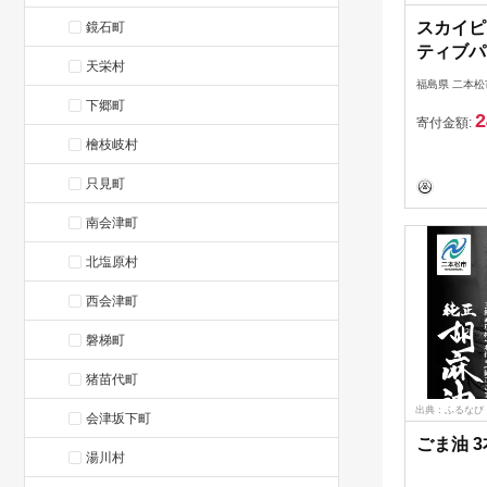
スカイピ
鏡石町
ティブパ
天栄村
ト 300
福島県 二本松
団法人F-
下郷町
2
寄付金額:
檜枝岐村
只見町
南会津町
北塩原村
西会津町
磐梯町
猪苗代町
出典：ふるなび
会津坂下町
ごま油 
湯川村