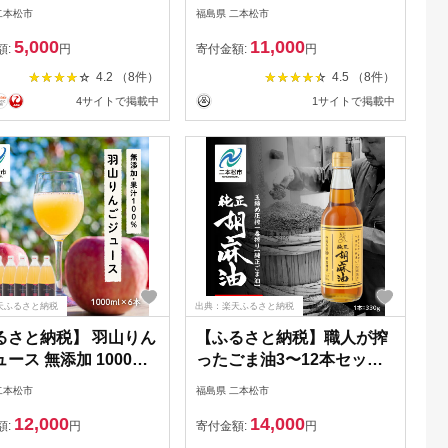
もつ煮 ホルモン 常温
二本松市
福島県 二本松市
煮物 惣菜 常温 おかず
5,000
11,000
 レトルト 弁当 簡単
額:
円
寄付金額:
円
おすすめ お中元 お歳
4.2 （8件）
4.5 （8件）
フト 二本松市 ふくし
4サイトで掲載中
1サイトで掲載中
島県 送料無料 非常食
 長期保存 【株式会社
来】
天ふるさと納税
出典：楽天ふるさと納税
るさと納税】 羽山りん
【ふるさと納税】職人が搾
ース 無添加 1000ml
ったごま油3〜12本セット
セット りんごジュース
≪玉締め圧搾一番搾り／添
二本松市
福島県 二本松市
 ランキング おすすめ
加物・保存料不使用≫ ごま
12,000
14,000
 故郷 ふるさと 納税
油 胡麻油 ゴマ油 ごまあぶ
額:
円
寄付金額:
円
ふくしま 二本松市 送
ら 純正 伝統製法 定期便 6