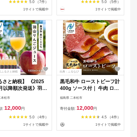
5.0 （7件）
5.0 （5件）
料 【斎藤りんご園】
本 9本 人気 おすすめ 納税
1サイトで掲載中
1サイトで掲載中
福島 二本松市 送料無料
【株式会社たなつものカン
パニー】
天ふるさと納税
出典：ふるなび
さと納税】 《2025
黒毛和牛 ローストビーフ計
1月以降順次発送》羽山
400g ソース付｜ 牛肉 ロー
ごジュース 無添加
ストビーフ
二本松市
福島県 二本松市
0ml 6本セット りんごジ
12,000
12,000
 人気 ランキング お
額:
円
寄付金額:
円
 ギフト 故郷 ふるさ
5.0 （4件）
4.5 （4件）
税 福島 ふくしま 二本
1サイトで掲載中
1サイトで掲載中
 送料無料 【斎藤りん
】