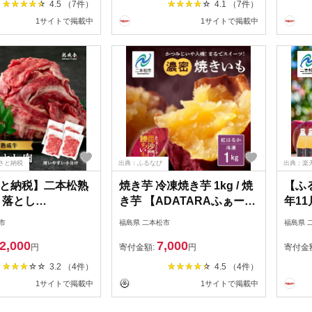
4.5 （7件）
4.1 （7件）
肉 切り落とし 小分け エム
料無
1サイトで掲載中
1サイトで掲載中
牧場 人気 おすすめ ふるさ
と納税【株式会社コーシ
ン】
さと納税
出典：ふるなび
出典：楽
と納税】二本松熟
焼き芋 冷凍焼き芋 1kg / 焼
【ふる
り落とし
き芋 【ADATARAふぁー
年1
50g×4袋）〜4kg
む】
りん
市
福島県 二本松市
福島県 
×16袋）小分け 牛肉
100
2,000
7,000
 薄切り 部位 お取
ュース
円
寄付金額:
円
寄付金
グルメ 牛丼 炒めも
すすめ
3.2 （4件）
4.5 （4件）
ト プレゼント おす
と 納
1サイトで掲載中
1サイトで掲載中
歳暮 二本松市 福島
松市
無料 【有限会社エ
ご園