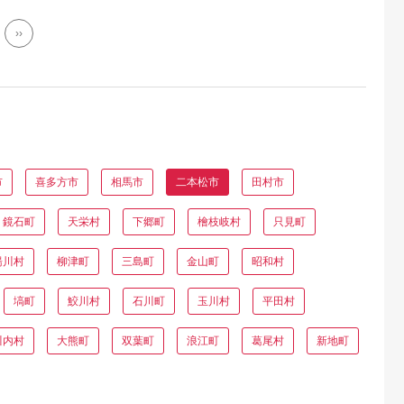
››
市
喜多方市
相馬市
二本松市
田村市
鏡石町
天栄村
下郷町
檜枝岐村
只見町
湯川村
柳津町
三島町
金山町
昭和村
塙町
鮫川村
石川町
玉川村
平田村
川内村
大熊町
双葉町
浪江町
葛尾村
新地町