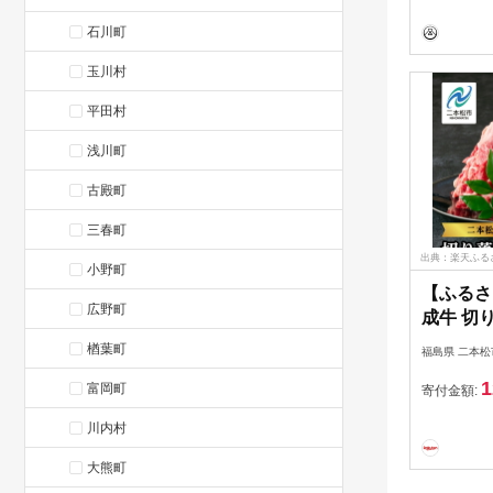
石川町
玉川村
平田村
浅川町
古殿町
三春町
出典：楽天ふる
小野町
【ふるさ
広野町
成牛 切
1kg（2
楢葉町
福島県 二本松
（250g
1
富岡町
肉 切落し
寄付金額:
り寄せ 
川内村
の ギフ
すめ お
大熊町
県 送料