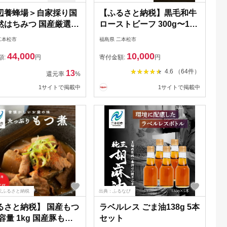
辺養蜂場＞自家採り国
【ふるさと納税】黒毛和牛
然はちみつ 国産厳選
ローストビーフ 300g〜1kg
の極上アカシヤ
ソース付 福島県二本松市産
二本松市
福島県 二本松市
黒毛 和牛 肉 牛肉 ブロック
44,000
10,000
国産牛 赤身 小分け グリル
額:
円
寄付金額:
円
低温調理 エム牧場 人気 お
4.6 （64件）
13
還元率
%
すすめ ギフト ふるさと納
1サイトで掲載中
1サイトで掲載中
税 ふくしま 二本松市 送料
無料 【株式会社コーシン】
天ふるさと納税
出典：ふるなび
るさと納税】 国産もつ
ラベルレス ごま油138g 5本
容量 1kg 国産豚もつ
セット