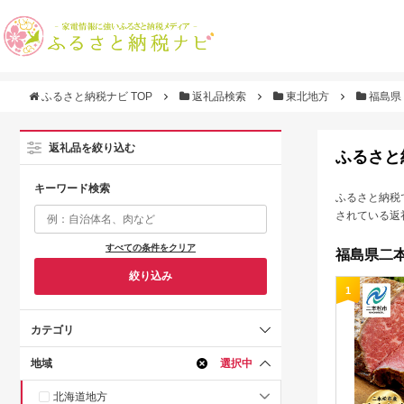
ふるさと納税ナビ TOP
返礼品検索
東北地方
福島県
返礼品を絞り込む
ふるさと
キーワード検索
ふるさと納税
されている返
すべての条件をクリア
福島県二本
絞り込み
1
カテゴリ
地域
選択中
北海道地方