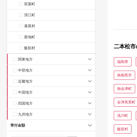
双葉町
ム牧場】
浪江町
葛尾村
新地町
二本松市
飯舘村
関東地方
福島県
中部地方
南相馬市
近畿地方
南会津町
中国地方
会津美里町
四国地方
九州地方
浅川町
寄付金額
飯舘村