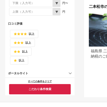
円〜
二本松市
円
口コミ評価
以上
以上
福島県 
以上
納税のご
以上
ポータルサイト
すべての条件をクリア
こだわり条件検索