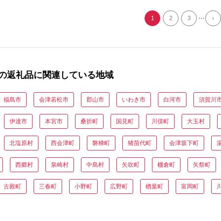
...
1
2
3
›
の返礼品に関連している地域
福島市
会津若松市
郡山市
いわき市
白河市
須賀川
伊達市
本宮市
桑折町
国見町
川俣町
大玉村
北塩原村
西会津町
磐梯町
猪苗代町
会津坂下町
西郷村
泉崎村
中島村
矢吹町
棚倉町
矢祭町
古殿町
三春町
小野町
広野町
楢葉町
富岡町