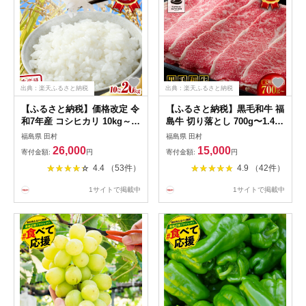
出典：楽天ふるさと納税
出典：楽天ふるさと納税
【ふるさと納税】価格改定 令
【ふるさと納税】黒毛和牛 福
和7年産 コシヒカリ 10kg～
島牛 切り落とし 700g〜1.4kg
20kg 発送 内容量 米 精米
高評価★4.9 定期便 1回発送
福島県 田村
福島県 田村
10kg 15kg 20kg 令和7年 お
～12回発送 冷凍便 選べる パ
26,000
15,000
寄付金額:
円
寄付金額:
円
米 白米 おこめ こめ こしひか
ック 小分け 牛切り落とし 冷
4.4 （53件）
4.9 （42件）
り 特A 一等米 精米 5キロ 10
凍保存 肉 牛肉 焼肉 すき焼き
キロ 福島県 田村市 ふぁせる
しゃぶしゃぶ 赤身 人気 ラン
1サイトで掲載中
1サイトで掲載中
たむら
キング おすすめ グルメ ギフ
ト 高レビュー