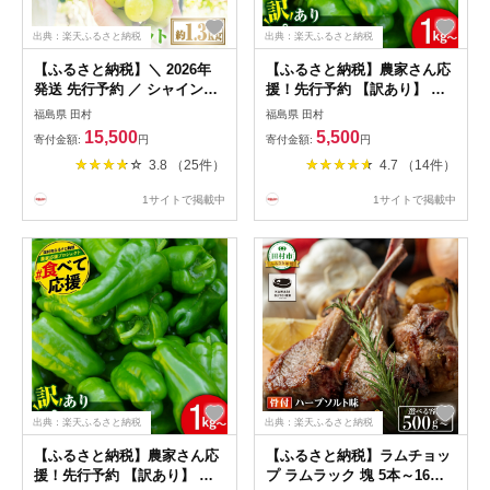
出典：楽天ふるさと納税
出典：楽天ふるさと納税
【ふるさと納税】＼ 2026年
【ふるさと納税】農家さん応
発送 先行予約 ／ シャインマ
援！先行予約 【訳あり】 ピ
スカット1.3kg 10月発送 先行
ーマン 選べる内容量 1kg
福島県 田村
福島県 田村
予約 冷蔵 種無し 種なし シャ
1.5kg 2kg 3kg 5000円 6月発
15,500
5,500
寄付金額:
円
寄付金額:
円
インマスカット ぶどう 品種
送 農家直送 野菜 新鮮 BBQ
3.8 （25件）
4.7 （14件）
果物 甘い 巨峰 美味しい 希少
焼肉 国産 おすすめ 送料無料
人気 ランキング おすすめ 福
緊急支援品 生活応援 福島県
1サイトで掲載中
1サイトで掲載中
島県 田村市 鈴木農園
田村市 新田ファーム
出典：楽天ふるさと納税
出典：楽天ふるさと納税
【ふるさと納税】農家さん応
【ふるさと納税】ラムチョッ
援！先行予約 【訳あり】 ピ
プ ラムラック 塊 5本～16本