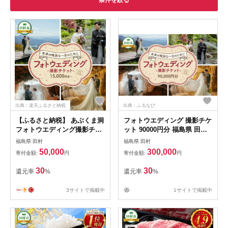
条件を絞る
出典：楽天ふるさと納税
出典：ふるなび
【ふるさと納税】 あぶくま洞
フォトウエディング 撮影チケ
フォトウエディング撮影チケ
ット 90000円分 福島県 田村
ット 15000円 30000円 90000
市
福島県 田村
福島県 田村
円 前撮り フォトウエディン
50,000
300,000
寄付金額:
円
寄付金額:
円
グ ウエディングフォト ブラ
イダル ドレス ヘアメイク 記
30
30
還元率
%
還元率
%
念撮影 写真撮影 結婚記念 福
島県 田村市 ウエディングド
3サイトで掲載中
1サイトで掲載中
レス クロエ