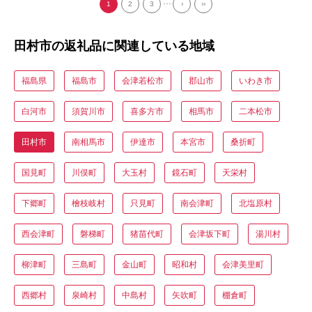
...
1
2
3
›
››
田村市の返礼品に関連している地域
福島県
福島市
会津若松市
郡山市
いわき市
白河市
須賀川市
喜多方市
相馬市
二本松市
田村市
南相馬市
伊達市
本宮市
桑折町
国見町
川俣町
大玉村
鏡石町
天栄村
下郷町
檜枝岐村
只見町
南会津町
北塩原村
西会津町
磐梯町
猪苗代町
会津坂下町
湯川村
柳津町
三島町
金山町
昭和村
会津美里町
西郷村
泉崎村
中島村
矢吹町
棚倉町