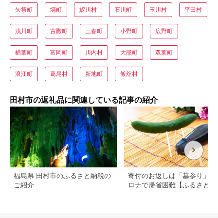
矢祭町
塙町
鮫川村
石川町
玉川村
平田村
浅川町
古殿町
三春町
小野町
広野町
楢葉町
富岡町
川内村
大熊町
双葉町
浪江町
葛尾村
新地町
飯舘村
田村市の返礼品に関連している記事の紹介
福島県 田村市のふるさと納税の
寄付のお返しは「墓参り」―
ご紹介
ロナで帰省困難【ふるさと納
ニュース】