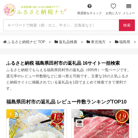
限度額をチェック
お気に入り
メニュー
検索
ふるさと納税ナビ TOP
返礼品検索
東北地方
福島県
ふるさと納税 福島県田村市の返礼品 16サイト一括検索
ふるさと納税でもらえる福島県田村市の返礼品（695件）一覧ページです。
還元率やレビュー件数順などに並べ替え可能です。主要な16の人気ふるさ
と納税サイトに掲載されている返礼品を1回でまとめて検索できて便利で
す。
福島県田村市の返礼品 レビュー件数ランキングTOP10
1
2