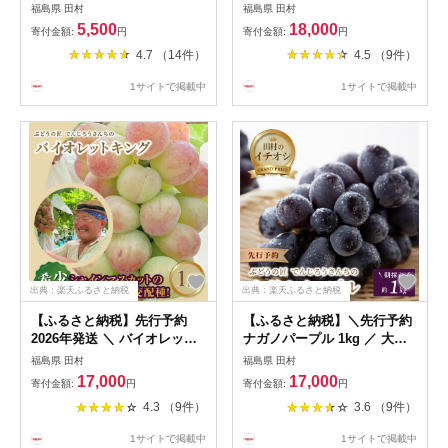
ーマン 選べる内容量 1kg
500g 600g 1.2kg 真空 冷凍保
福島県 田村
福島県 田村
1.5kg 2kg 3kg 5000円 6月発
存 肉 ラム ラム肉 羊肉 焼肉
5,500
18,000
寄付金額:
円
寄付金額:
円
送 農家直送 野菜 新鮮 BBQ
子羊 クリスマス キャンプ 肉
4.7 （14件）
4.5 （9件）
焼肉 国産 おすすめ 送料無料
バーベキュー BBQ 高タンパ
緊急支援品 生活応援 福島県
ク 低カロリー ハーブ ソルト
1サイトで掲載中
1サイトで掲載中
田村市 新田ファーム
人気 ランキング おすすめ グ
ルメ ギフト 福島県 田村市 川
合精肉店
出典：楽天ふるさと納税
出典：楽天ふるさと納税
【ふるさと納税】先行予約
【ふるさと納税】＼先行予約
2026年発送 ＼ バイオレット
ナガノパープル 1kg ／ 大粒
キング 約1kg ／ 冷蔵 高級 種
冷蔵 高級 種無し 種なし ブド
福島県 田村
福島県 田村
無し 種なし シャインマスカ
ウ ぶどう 品種 果物 甘さ 大
17,000
17,000
寄付金額:
円
寄付金額:
円
ット ぶどう 品種 果物 甘い
粒 美味しい 食べ方 人気 ラン
4.3 （9件）
3.6 （9件）
巨峰 美味しい 希少 人気 ラン
キング おすすめ 福島県 田村
キング おすすめ 福島県 田村
市 鈴木農園 でんじろうさん
1サイトで掲載中
1サイトで掲載中
市 鈴木農園