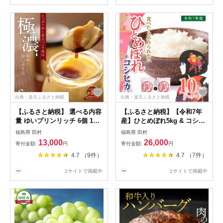
出典：楽天ふるさと納税
出典：楽天ふるさと納税
【ふるさと納税】 選べる内容
【ふるさと納税】【令和7年
量 ゆいプリンリッチ 6個 12
産】ひとめぼれ5kg & コシヒ
個 1箱 2箱 セット スイーツ
カリ5kg 計10kg お米 食べく
福島県 田村
福島県 田村
デザート プリン ぷりん 洋菓
らべ 2種 福島県 田村市 贈答
13,000
26,000
寄付金額:
円
寄付金額:
円
子 お菓子 お取り寄せスイー
美味しい 米 kome コメご飯
4.7 （9件）
4.7 （7件）
ツ ホワイトデー お返し 贅沢
特Aランク 一等米 単一米 精
濃厚 贈答 ギフト プレゼント
米 国産 おすすめ 送料無料 ふ
1サイトで掲載中
1サイトで掲載中
おすすめ 人気 美味しい 冷蔵
ぁせるたむら
福島県 田村市 みやこじスイ
ーツゆい