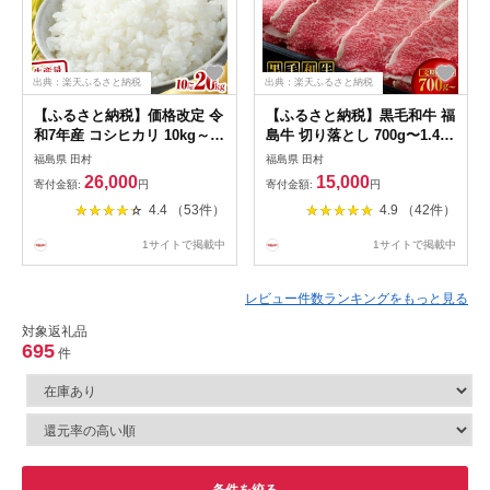
出典：楽天ふるさと納税
出典：楽天ふるさと納税
【ふるさと納税】価格改定 令
【ふるさと納税】黒毛和牛 福
和7年産 コシヒカリ 10kg～
島牛 切り落とし 700g〜1.4kg
20kg 発送 内容量 米 精米
高評価★4.9 定期便 1回発送
福島県 田村
福島県 田村
10kg 15kg 20kg 令和7年 お
～12回発送 冷凍便 選べる パ
26,000
15,000
寄付金額:
円
寄付金額:
円
米 白米 おこめ こめ こしひか
ック 小分け 牛切り落とし 冷
4.4 （53件）
4.9 （42件）
り 特A 一等米 精米 5キロ 10
凍保存 肉 牛肉 焼肉 すき焼き
キロ 福島県 田村市 ふぁせる
しゃぶしゃぶ 赤身 人気 ラン
1サイトで掲載中
1サイトで掲載中
たむら
キング おすすめ グルメ ギフ
ト 高レビュー
レビュー件数ランキングをもっと見る
対象返礼品
695
件