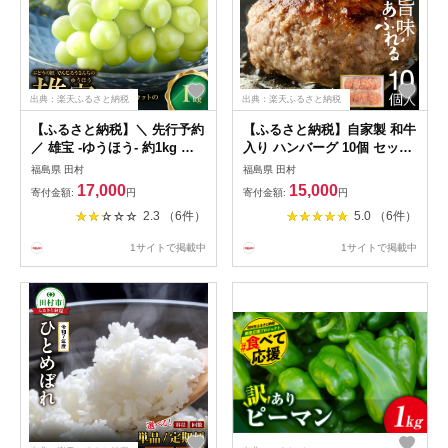
出典：楽天ふるさと納税
出典：楽天ふるさと納税
【ふるさと納税】＼ 先行予約
【ふるさと納税】自家製 和牛
／ 雄宝 -ゆうほう- 約1kg 冷
入り ハンバーグ 10個 セット
蔵 高級 種無し 種なし シャイ
お届け回数が選べます 1回 2
福島県 田村
福島県 田村
ンマスカット ブドウ ぶどう
回 3回 6回 小分パック 冷凍保
17,000
15,000
寄付金額:
円
寄付金額:
円
品種 果物 甘い 巨峰 美味しい
存 肉 牛肉 おかず お弁当 ジ
2.3 （6件）
5.0 （6件）
希少 人気 福島県 田村市 鈴木
ューシー 高評価 ランキング
農園 でんじろうさん
最短14日発送 ギフト 贈答 プ
1サイトで掲載中
1サイトで掲載中
レゼント 熨斗 のし 牛 豚 鶏
羊 福島県 田村市 川合精肉店