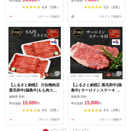
寄付金額:
円
寄付金額:
円
トセット 贈答 お中元 お歳暮
4.8 （5件）
5.0 （5件）
お祝い のし 熨斗 贈り物 お取
り寄せ グルメ ギフト プレゼ
1サイトで掲載中
1サイトで掲載中
ント人気 ランキング おすす
め 福島県 福島 田村市 ハム工
房都路
出典：楽天ふるさと納税
出典：楽天ふるさと納税
【ふるさと納税】 川合精肉店
【ふるさと納税】黒毛和牛(福
黒毛和牛(福島牛)もも肉スラ
島牛) サーロインステーキ 用
イス400g〜800g 年内発送 冷
250g〜500g 黒毛和牛 福島牛
福島県 田村
福島県 田村
凍便 肉 焼肉 すき焼き ステー
サーロイン 最短14日発送 肉
15,000
15,000
寄付金額:
円
寄付金額:
円
キ しゃぶしゃぶ バーベキュ
焼肉 すき焼き ステーキ しゃ
4.6 （5件）
4.5 （4件）
ー BBQ パーティ ギフト 贈答
ぶしゃぶ バーベキュー BBQ
プレゼント 熨斗 のし 牛 豚
パーティ ギフト 贈答 プレゼ
1サイトで掲載中
1サイトで掲載中
鶏 羊 福島県 田村市 川合精肉
ント 熨斗 のし 牛 豚 鶏 羊 福
店
島県 田村市 川合精肉店