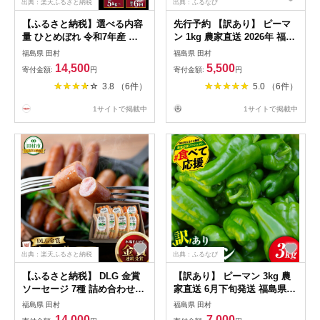
出典：楽天ふるさと納税
出典：ふるなび
【ふるさと納税】選べる内容
先行予約 【訳あり】 ピーマ
量 ひとめぼれ 令和7年産 精
ン 1kg 農家直送 2026年 福島
米 定期便 5kg 10kg 15kg
県 田村市
福島県 田村
福島県 田村
20kg 一等米 特A 選べるお届
14,500
5,500
寄付金額:
円
寄付金額:
円
け回数 2回～6回 米 お米 おこ
3.8 （6件）
5.0 （6件）
め こめ 福島県産 田村市 山吉
吉田商店
1サイトで掲載中
1サイトで掲載中
出典：楽天ふるさと納税
出典：ふるなび
【ふるさと納税】 DLG 金賞
【訳あり】 ピーマン 3kg 農
ソーセージ 7種 詰め合わせ
家直送 6月下旬発送 福島県
セット ウインナー ハム やま
田村市
福島県 田村
福島県 田村
と豚 DLG 金賞 年内発送 ギフ
14,000
7,000