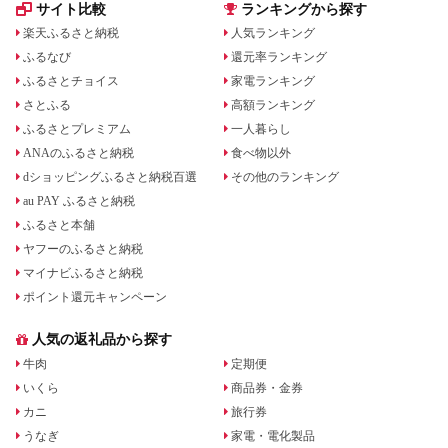
サイト比較
ランキングから探す
楽天ふるさと納税
人気ランキング
ふるなび
還元率ランキング
ふるさとチョイス
家電ランキング
さとふる
高額ランキング
ふるさとプレミアム
一人暮らし
ANAのふるさと納税
食べ物以外
dショッピングふるさと納税百選
その他のランキング
au PAY ふるさと納税
ふるさと本舗
ヤフーのふるさと納税
マイナビふるさと納税
ポイント還元キャンペーン
人気の返礼品から探す
牛肉
定期便
いくら
商品券・金券
カニ
旅行券
うなぎ
家電・電化製品