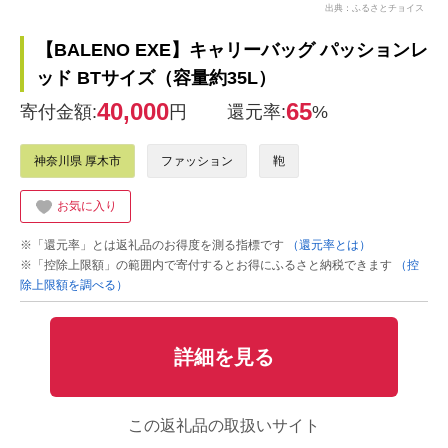
出典：ふるさとチョイス
【BALENO EXE】キャリーバッグ パッションレ
ッド BTサイズ（容量約35L）
40,000
65
寄付金額:
円
還元率:
%
神奈川県 厚木市
ファッション
鞄
お気に入り
※「還元率」とは返礼品のお得度を測る指標です
（還元率とは）
※「控除上限額」の範囲内で寄付するとお得にふるさと納税できます
（控
除上限額を調べる）
詳細を見る
この返礼品の取扱いサイト