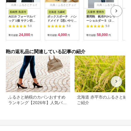
出典：ふるさとチョイ
出典：ふるさとチョイ
出典：ふるラボ
ス
ス
長崎県 島原市
北海道 当麻町
兵庫県 豊岡市
兵
AI219 フォーマルバ
ボックスポーチ ハン
豊岡鞄 帆布PU×レザ
【豊
ッグ 1個 サテン切り
ドメイド【思いやり型
ーショルダーＳ（24-
UN
替え5588[ フォーマル
返礼品】
170）ブラック
ブラッ
5.0
5.0
5.0
バッグ バック レディ
ース 黒 ブラック 鞄
24,000
4,000
58,000
寄付金額:
円
寄付金額:
円
寄付金額:
円
寄付
かばん カバン 冠婚葬
祭 卒業式 入学式 メア
リーココ 長崎県 島原
市 ]
鞄の返礼品に関連している記事の紹介
ふるさと納税のカバンおすすめ
北海道 赤平市のふるさと納
ランキング【2026年】人気バッ
ご紹介
グの還元率を比較