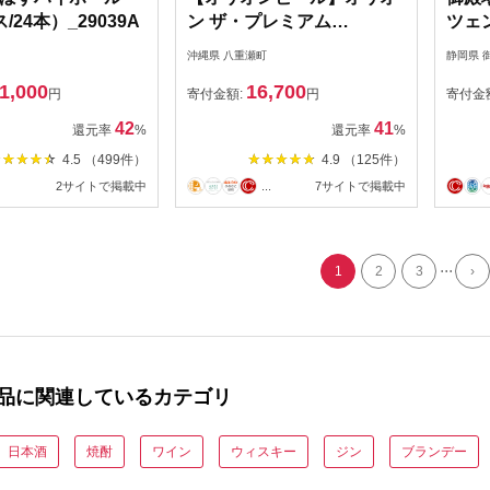
/24本）_29039A
ン ザ・プレミアム
ツェン
【350ml×24缶】-ビール 1
沖縄県 八重瀬町
静岡県 
ケース 24本 コク深い スム
1,000
16,700
ース 沖縄のプレミアム 華
円
寄付金額:
円
寄付金
やか フルーティー 香り 新
42
41
還元率
%
還元率
%
しい味わい おすすめ 沖縄
4.5 （499件）
4.9 （125件）
県 八重瀬町【価格改定
2サイトで掲載中
...
7サイトで掲載中
YF】
...
1
2
3
›
品に関連しているカテゴリ
日本酒
焼酎
ワイン
ウィスキー
ジン
ブランデー