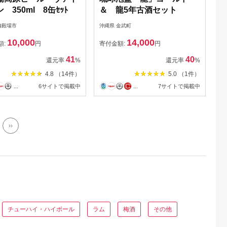
 350ml 8缶ｾｯﾄ
＆ 龍5年古酒セット
御殿場市
沖縄県 金武町
10,000
14,000
額:
円
寄付金額:
円
41
40
還元率
%
還元率
%
4.8 （14件）
5.0 （1件）
...
6サイトで掲載中
...
7サイトで掲載中
››
チューハイ・ハイボール
ラム
梅酒
その他