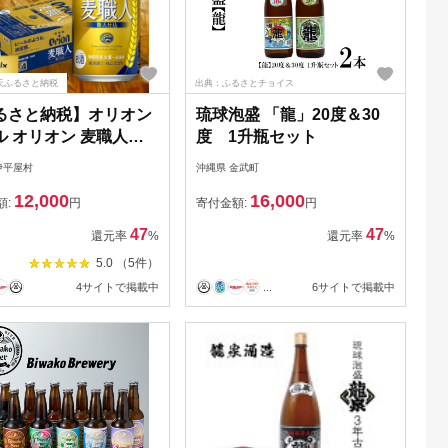
天ふるさと納税
出典：ふるさとチョイス
るさと納税】オリオン
琉球泡盛 「龍」20度＆30
ル オリオン 麦職人
度 1升瓶セット
ml×24本)【1521194】
伊平屋村
沖縄県 金武町
12,000
16,000
額:
円
寄付金額:
円
47
47
還元率
%
還元率
%
5.0 （5件）
4サイトで掲載中
...
6サイトで掲載中