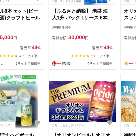
チョイス
出典：楽天ふるさと納税
出典：ふ
ル8本セット(ビー
【ふるさと納税】 泡盛 海
オリ
酒)クラフトビール
人1升 パック 1ケース 6本
スッキ
まさひろ酒造 あわもり 沖
発泡酒
沖縄県 糸満市
沖縄県 
縄 地酒 セット 琉球泡盛 一
やす
5,000
30,000
升 1800ml パック 沖縄泡盛
産米 
円
寄付金額:
円
寄付金
お酒 30度 うみんちゅ 沖縄
ク 飲
44
44
還元率
%
還元率
%
銘柄 沖縄名産 まとめ買い
オン
4.5 （91件）
5.0 （27件）
家飲み 宅飲み 酒 焼酎 スピ
沖縄
...
5サイトで掲載中
4サイトで掲載中
リッツ ストレート 水割り
YB】
ソーダ割 糸満 30,000円 3万
プレミアム
出典：ふるさとプレミアム
出典：ふ
ぼすハイボール
【オリオンビール】オリオ
御殿