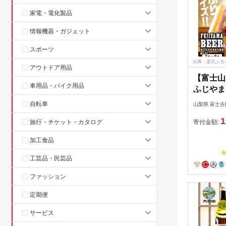
家電・電化製品
情報機器・ガジェット
スポーツ
出典：楽天ふる
アウトドア用品
【富士山
車用品・バイク用品
ふじやま
ット
自転車
山梨県 富士吉
1
旅行・チケット・カタログ
寄付金額:
加工食品
工芸品・民芸品
ファッション
定期便
サービス