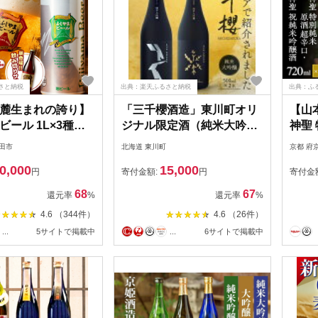
さと納税
出典：楽天ふるさと納税
出典：ふ
麓生まれの誇り】
「三千櫻酒造」東川町オリ
【山
ビール 1L×3種セ
ジナル限定酒（純米大吟
神聖
醸）2種飲み比べセット
口・
田市
北海道 東川町
京都 府
(720
0,000
15,000
円
寄付金額:
円
寄付金
68
67
還元率
%
還元率
%
4.6 （344件）
4.6 （26件）
...
5サイトで掲載中
...
6サイトで掲載中