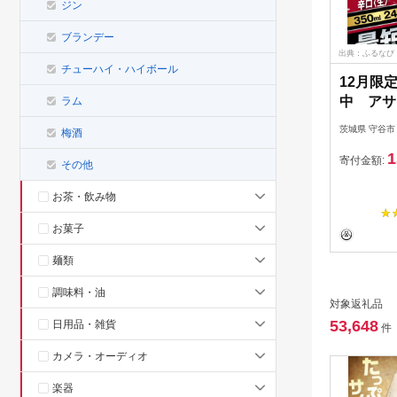
ジン
ブランデー
出典：ふるなび
チューハイ・ハイボール
12月限
中 アサ
ラム
茨城県 守谷市
梅酒
1
寄付金額:
その他
お茶・飲み物
お菓子
麺類
調味料・油
対象返礼品
53,648
日用品・雑貨
件
カメラ・オーディオ
楽器