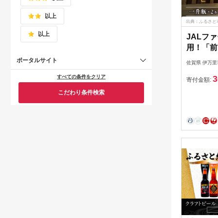
以上
出典：ふるさと
以上
JALフ
用！「前
瓶セット 0
ポータルサイト
佐賀県 伊万里
3
すべての条件をクリア
寄付金額:
こだわり条件検索