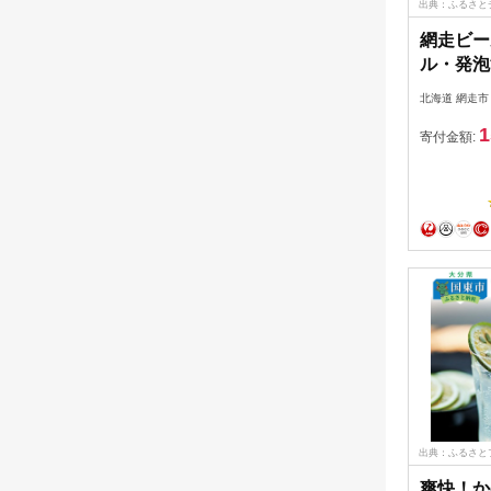
出典：ふるさと
網走ビー
ル・発泡
北海道 網走市
1
寄付金額:
出典：ふるさと
爽快！か