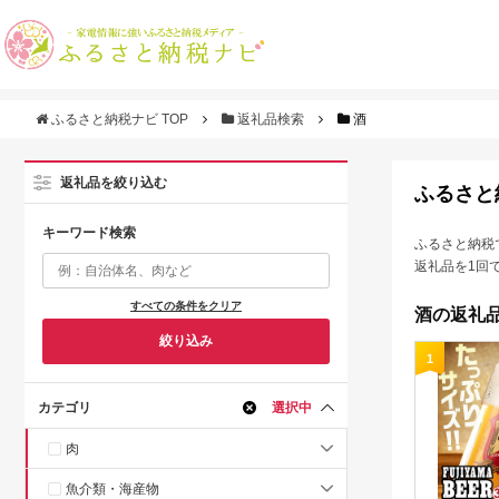
ふるさと納税ナビ TOP
返礼品検索
酒
返礼品を絞り込む
ふるさと
キーワード検索
ふるさと納税
返礼品を1回
すべての条件をクリア
酒の返礼品
絞り込み
1
カテゴリ
選択中
肉
魚介類・海産物