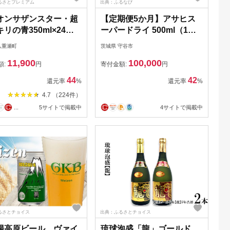
るさとプレミアム
出典：ふるなび
オンサザンスター・超
【定期便5か月】アサヒス
リの青350ml×24缶 -
ーパードライ 500ml（1ケ
 スッキリ 爽快 飲み
ース） | ビール お酒 酒 ア
八重瀬町
茨城県 守谷市
い 清涼ホップ 沖縄県
ルコール 缶ビール スーパ
11,900
100,000
使用 おすすめ ゴクゴ
ードライ 究極の辛口
額:
円
寄付金額:
円
める キレ 喉ごし オリ
500ml×24本 24缶 1箱 定期
44
42
還元率
%
還元率
%
ビール 1ケース ２４本
便 定期 茨城県 守谷市
4.7 （224件）
県 八重瀬町【価格改定
...
5サイトで掲載中
4サイトで掲載中
るさとチョイス
出典：ふるさとチョイス
場高原ビール ヴァイ
琉球泡盛「龍」ゴールド