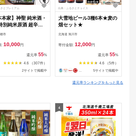
るさとプレミアム
出典：ふるさとチョイス
出典
本本家】神聖 純米酒・
大雪地ビール3種6本★麦の
【
特別純米原酒 超辛
畑セット★
歌
神聖 祝純米吟醸酒
込
京都市
北海道 旭川市
山形
ml×3本)
ト
10,000
12,000
東
額:
円
寄付金額:
円
寄
os
55
55
還元率
%
還元率
%
4.6 （307件）
4.6 （5件）
2サイトで掲載中
...
5サイトで掲載中
還元率ランキングをもっと見る
4
5