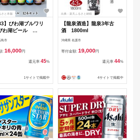
るさと本舗
出典：楽天ふるさと納税
883】びわ湖ブルワリ
【龍泉酒造】龍泉3年古
びわ湖ビール
酒 1800ml
ml12本【高島屋選定
高島市
沖縄県 名護市
16,000
19,000
額:
円
寄付金額:
円
45
44
還元率
%
還元率
%
1サイトで掲載中
4サイトで掲載中