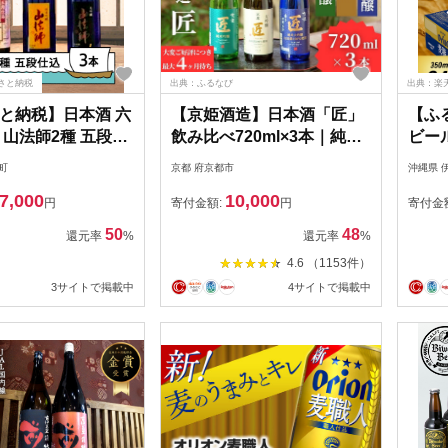
さと納税
出典：ふるなび
出典：楽
と納税】日本酒 六
【京姫酒造】日本酒「匠」
【ふ
 山法師2種 五段仕
飲み比べ720ml×3本｜純米
ビー
 各720ml 3本セッ
大吟醸 大吟醸 純米吟醸 の3
(350
町
京都 府京都市
沖縄県 
純米吟醸 山形 地酒
本でこの寄付額 圧倒的 大
7,000
10,000
比べ 送料無料 ik-
人気 高評価レビュー多数
円
寄付金額:
円
寄付金
60
50
48
還元率
%
還元率
%
4.6 （1153件）
3サイトで掲載中
4サイトで掲載中