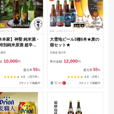
るさとプレミアム
出典：ふるさとチョイス
本本家】神聖 純米酒・
大雪地ビール3種6本★麦の
 特別純米原酒 超辛
畑セット★
神聖 祝純米吟醸酒
京都市
北海道 旭川市
ml×3本)
10,000
12,000
額:
円
寄付金額:
円
55
55
還元率
%
還元率
%
4.6 （307件）
4.6 （5件）
2サイトで掲載中
...
5サイトで掲載中