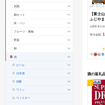
貝類
出典：楽天ふる
【富士山
鍋セット
ふじやま
米・パン
ット
山梨県 富士吉
フルーツ・果物
1
寄付金額:
野菜
卵
酒
ビール
日本酒
酒の返礼品
焼酎
1
ワイン
ウィスキー