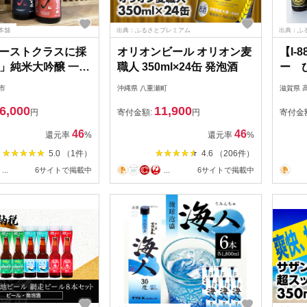
本舗
出典：ふるさとプレミアム
出典：ふ
ァーストクラスに採
オリオンビール オリオン麦
【I-
」純米大吟醸 一升
職人 350ml×24缶 発泡酒
ー 
19-D208
330
市
沖縄県 八重瀬町
滋賀県 
品】
6,000
11,900
円
寄付金額:
円
寄付金
46
46
還元率
%
還元率
%
5.0 （1件）
4.6 （206件）
...
6サイトで掲載中
...
6サイトで掲載中