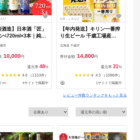
るなび
出典：ふるなび
出典
姫酒造】日本酒「匠」
【年内発送】キリン一番搾
キ
べ720ml×3本｜純米
り生ビール 千歳工場産
工
 大吟醸 純米吟醸 の3
350ml（24本）
京都市
北海道 千歳市
北海
の寄付額 圧倒的 大
10,000
14,800
 高評価レビュー多数
額:
円
寄付金額:
円
寄
48
31
還元率
%
還元率
%
4.6 （1153件）
4.5 （1096件）
4サイトで掲載中
1サイトで掲載中
レビュー件数ランキングをもっと見る