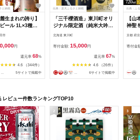
さと納税
出典：楽天ふるさと納税
出典：ふ
麓生まれの誇り】
「三千櫻酒造」東川町オリ
【山
ビール 1L×3種セ
ジナル限定酒（純米大吟
神聖 
醸）2種飲み比べセット
口・
田市
北海道 東川町
京都 府
(720
0,000
15,000
円
寄付金額:
円
寄付金
68
67
還元率
%
還元率
%
4.6 （344件）
4.6 （26件）
...
5サイトで掲載中
...
6サイトで掲載中
 レビュー件数ランキングTOP10
2
3