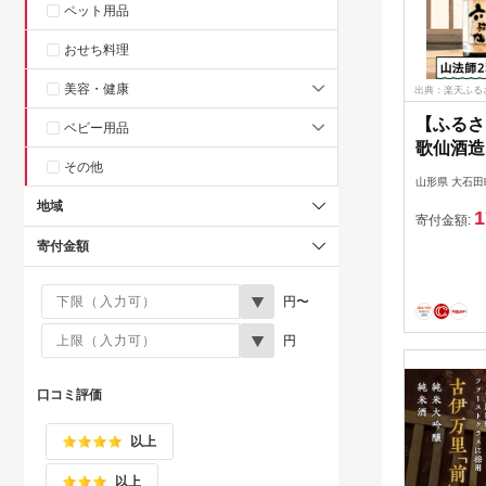
ペット用品
おせち料理
美容・健康
出典：楽天ふる
【ふるさ
ベビー用品
歌仙酒造
その他
込 六歌仙
山形県 大石田
ト 純米 
地域
1
東北 飲み
寄付金額:
osygx21
寄付金額
円〜
円
口コミ評価
以上
以上