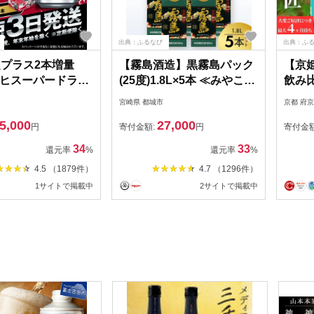
出典：ふるなび
出典：ふ
定プラス2本増量
【霧島酒造】黒霧島パック
【京
ヒスーパードライ
(25度)1.8L×5本 ≪みやこん
飲み比
350ml×24本 究極の辛口
じょ特急便≫ - くろきりし
大吟醸
宮崎県 都城市
京都 府
ま 一升パック 霧島酒造 黒
本でこ
5,000
27,000
霧島 25度 1.8L×5本 お湯割
人気
円
寄付金額:
円
寄付金
り/水割り/ロック/ストレー
34
33
還元率
%
還元率
%
ト 本格焼酎 定番焼酎 AD-
4.5 （1879件）
4.7 （1296件）
0708_
1サイトで掲載中
2サイトで掲載中