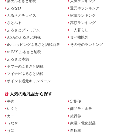
楽天ふるさと納税
人気ランキング
ふるなび
還元率ランキング
ふるさとチョイス
家電ランキング
さとふる
高額ランキング
ふるさとプレミアム
一人暮らし
ANAのふるさと納税
食べ物以外
dショッピングふるさと納税百選
その他のランキング
au PAY ふるさと納税
ふるさと本舗
ヤフーのふるさと納税
マイナビふるさと納税
ポイント還元キャンペーン
人気の返礼品から探す
牛肉
定期便
いくら
商品券・金券
カニ
旅行券
うなぎ
家電・電化製品
うに
自転車