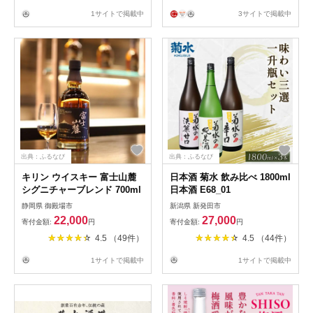
1サイトで掲載中
3サイトで掲載中
出典：ふるなび
出典：ふるなび
キリン ウイスキー 富士山麓
日本酒 菊水 飲み比べ 1800ml
シグニチャーブレンド 700ml
日本酒 E68_01
静岡県 御殿場市
新潟県 新発田市
22,000
27,000
寄付金額:
円
寄付金額:
円
4.5 （49件）
4.5 （44件）
1サイトで掲載中
1サイトで掲載中