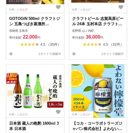
出典：ふるなび
出典：ふるなび
GOTOGIN 500ml クラフトジ
クラフトビール 志賀高原ビー
ン 五島つばき蒸溜所
ル 24本 玉村本店 クラフトビ
[PEW001] クラフトジン
ール
長崎県 五島市
長野県 山ノ内町
22,000
36,000
寄付金額:
円
寄付金額:
円
4.5 （35件）
4.5 （32件）
1サイトで掲載中
1サイトで掲載中
出典：ふるなび
出典：ふるなび
日本酒 蔵人の晩酌 1800ml 3
【コカ・コーラボトラーズジ
本 日本酒
ャパン株式会社】よわない檸