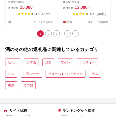
檬堂 350ml（ 1ケース24本入
兵庫県 姫路市
埼玉県 吉見町
り）［ノンアルコール］
15,000
13,000
寄付金額:
円
寄付金額:
円
4.5 （32件）
4.5 （30件）
1サイトで掲載中
3サイトで掲載中
...
1
2
3
›
››
酒のその他の返礼品に関連しているカテゴリ
ビール
日本酒
焼酎
ワイン
ウィスキー
ジン
ブランデー
チューハイ・ハイボール
ラム
梅酒
その他
サイト比較
ランキングから探す