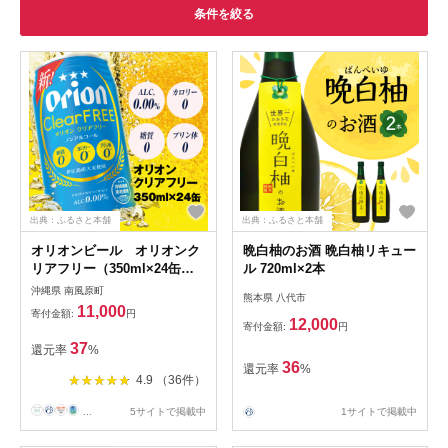
条件を絞る
出典：ふるさと本舗
出典：ふるさと本舗
オリオンビール オリオンク
晩白柚のお酒 晩白柚リキュー
リアフリー（350ml×24缶）
ル 720ml×2本
ノンアルコールビール
沖縄県 南風原町
熊本県 八代市
11,000
寄付金額:
円
12,000
寄付金額:
円
37
還元率
%
36
還元率
%
4.9 （36件）
...
5サイトで掲載中
1サイトで掲載中