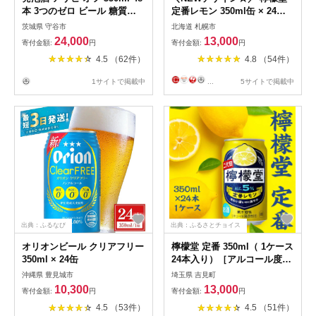
本 3つのゼロ ビール 糖質ゼ
定番レモン 350ml缶 × 24本
ロ 24本×2ケース
お酒 レモンサワー 大人気 ア
茨城県 守谷市
北海道 札幌市
ルコール度数５％ レモンサワ
24,000
13,000
寄付金額:
円
寄付金額:
円
ー好きに 定番 自宅用 晩酌 1
4.5 （62件）
4.8 （54件）
ケース 1箱 24缶 サワー 贈り
物 ギフト プレゼント 北海道
1サイトで掲載中
...
5サイトで掲載中
札幌市
出典：ふるなび
出典：ふるさとチョイス
オリオンビール クリアフリー
檸檬堂 定番 350ml（ 1ケース
350ml × 24缶
24本入り）［アルコール度数
5％］
沖縄県 豊見城市
埼玉県 吉見町
10,300
13,000
寄付金額:
円
寄付金額:
円
4.5 （53件）
4.5 （51件）