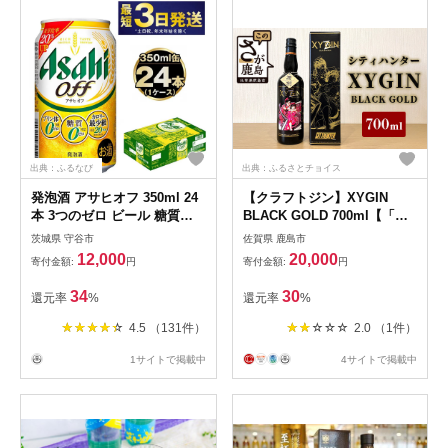
出典：ふるなび
出典：ふるさとチョイス
発泡酒 アサヒオフ 350ml 24
【クラフトジン】XYGIN
本 3つのゼロ ビール 糖質ゼ
BLACK GOLD 700ml【「シ
ロ アサヒオフ 350ml 24本 1
ティーハンター」×光武酒造
茨城県 守谷市
佐賀県 鹿島市
ケース アサヒ アサヒビール
場】スピリッツ CITY
12,000
20,000
寄付金額:
円
寄付金額:
円
お酒 アルコール 糖質 糖質制
HUNTER ブラックゴールド
限 カロリーゼロ ゼロカロリ
C-99
34
30
還元率
%
還元率
%
ー プリン体ゼロ
4.5 （131件）
2.0 （1件）
1サイトで掲載中
4サイトで掲載中