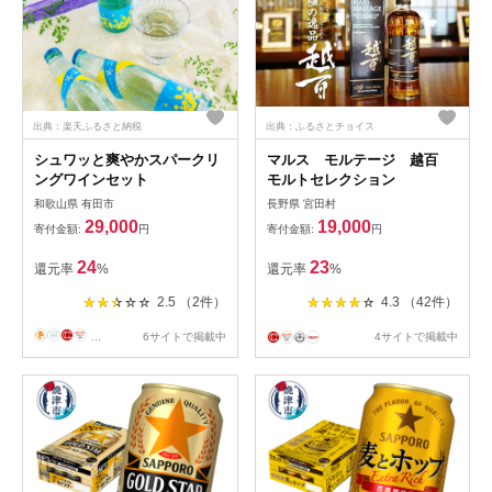
出典：楽天ふるさと納税
出典：ふるさとチョイス
シュワッと爽やかスパークリ
マルス モルテージ 越百
ングワインセット
モルトセレクション
和歌山県 有田市
長野県 宮田村
29,000
19,000
寄付金額:
円
寄付金額:
円
24
23
還元率
%
還元率
%
2.5 （2件）
4.3 （42件）
...
6サイトで掲載中
4サイトで掲載中