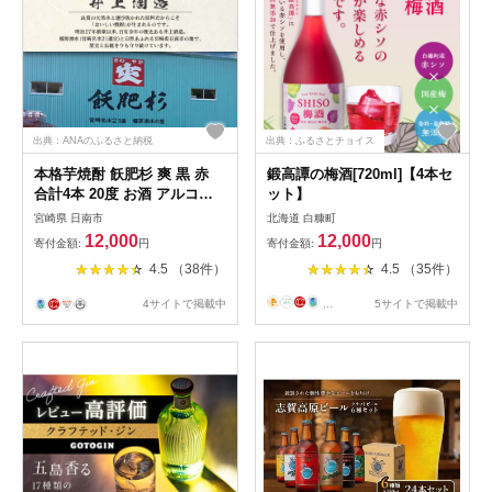
出典：ANAのふるさと納税
出典：ふるさとチョイス
本格芋焼酎 飫肥杉 爽 黒 赤
鍛高譚の梅酒[720ml]【4本セ
合計4本 20度 お酒 アルコー
ット】
ル 飲料 飲み物 国産 人気 お
宮崎県 日南市
北海道 白糠町
すすめ 井上酒造 飲み比べ 呑
12,000
12,000
寄付金額:
円
寄付金額:
円
み比べ 宅呑み 家呑み 晩酌 地
4.5 （38件）
4.5 （35件）
酒 おび杉 お取り寄せ グルメ
詰め合わせ バラエティ ご褒
4サイトで掲載中
...
5サイトで掲載中
美 お祝い 記念日 イベント 宮
崎県 日南市 送料無料
_BB106-23