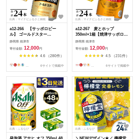
出典：マイナビふるさと納税
出典：マイナビふるさと納税
a12-266 【サッポロビー
a12-267 麦とホップ
ル】 ゴールドスター
350ml×1箱【焼津サッポロビ
350ml×24本
ール】
静岡県 焼津市
静岡県 焼津市
12,000
12,000
寄付金額:
円
寄付金額:
円
4.6 （280件）
4.5 （231件）
...
6サイトで掲載中
...
6サイトで掲載中
出典：ふるなび
出典：ふるなび
発泡酒 アサヒ オフ 350ml 48
＼NEWデザイン★／ 檸檬堂