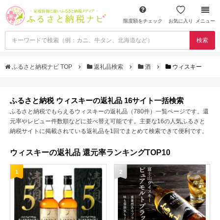
限度額をチェック
お気に入り
メニュー
検索
ふるさと納税ナビ TOP
返礼品検索
酒
ウィスキー
ふるさと納税 ウィスキーの返礼品 16サイト一括検索
ふるさと納税でもらえるウィスキーの返礼品（780件）一覧ページです。還
元率やレビュー件数順などに並べ替え可能です。主要な16の人気ふるさと
納税サイトに掲載されている返礼品を1回でまとめて検索できて便利です。
ウィスキーの返礼品 還元率ランキングTOP10
1
2