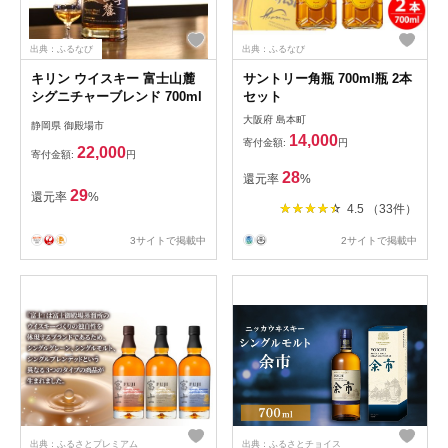
出典：ふるなび
出典：ふるなび
キリン ウイスキー 富士山麓
サントリー角瓶 700ml瓶 2本
シグニチャーブレンド 700ml
セット
大阪府 島本町
静岡県 御殿場市
14,000
寄付金額:
円
22,000
寄付金額:
円
28
還元率
%
29
還元率
%
4.5 （33件）
3サイトで掲載中
2サイトで掲載中
出典：ふるさとプレミアム
出典：ふるさとチョイス