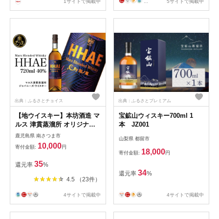
1サイトで掲載中
...
5サイトで掲載中
出典：ふるさとチョイス
出典：ふるさとプレミアム
【地ウイスキー】本坊酒造 マ
宝鉱山ウィスキー700ml 1
ルス 津貫蒸溜所 オリジナル
本 JZ001
ウイスキー 「HHAE」マルス
鹿児島県 南さつま市
山梨県 都留市
ウィスキー お酒 モルト ハイ
10,000
寄付金額:
円
ボール ギフト 贈答 南さつま
18,000
寄付金額:
円
市
35
還元率
%
34
還元率
%
4.5 （23件）
4サイトで掲載中
4サイトで掲載中