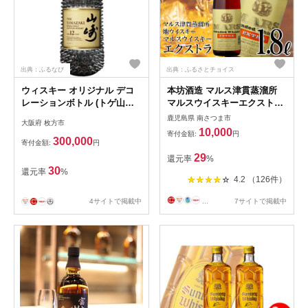
出典：ふるなび
出典：ふるさとチョイス
ウィスキー オリジナル デコ
本坊酒造 マルス津貫蒸溜所
レーションボトル (トゲ山崎
マルスウイスキーエクストラ
12年:700ml)【1511556】
1.8L
鹿児島県 南さつま市
大阪府 枚方市
10,000
寄付金額:
円
300,000
寄付金額:
円
29
還元率
%
30
還元率
%
4.2 （126件）
4サイトで掲載中
...
7サイトで掲載中