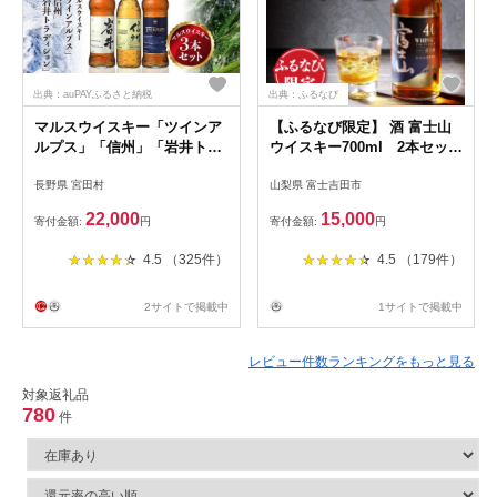
出典：auPAYふるさと納税
出典：ふるなび
マルスウイスキー「ツインア
【ふるなび限定】 酒 富士山
ルプス」「信州」「岩井トラ
ウイスキー700ml 2本セット
ディション」３本セット （
ハイボール FN-Limited-SP
長野県 宮田村
山梨県 富士吉田市
長野県 宮田村 ３本セット 国
産 ウィスキー 洋酒 本坊酒造
22,000
15,000
寄付金額:
円
寄付金額:
円
750ml 720ml 40% お酒 アル
コール ハイボール 水割り ロ
4.5 （325件）
4.5 （179件）
ック 家飲み ギフト プレゼン
ト 信州限定 誕生日 バースデ
ー お祝い )
2サイトで掲載中
1サイトで掲載中
レビュー件数ランキングをもっと見る
対象返礼品
780
件