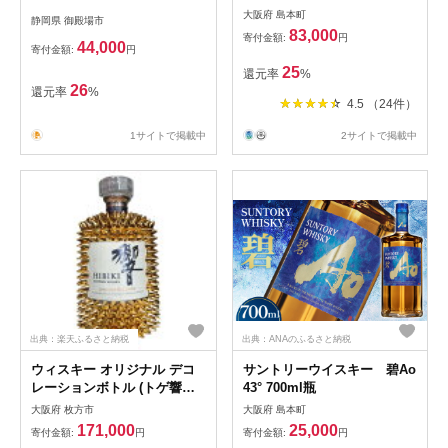
ー富士・富士山麓シグニチャ
ウィスキー ウイスキー 国産
大阪府 島本町
静岡県 御殿場市
ーブレンド＞各700ml
ウイスキー 国産ウィスキー
83,000
寄付金額:
円
ジャパニーズウイスキー 人気
44,000
寄付金額:
円
オススメ おすすめ 宅飲み ご
25
還元率
%
褒美 洋酒 ストレート ロック
26
還元率
%
ハイボール 水割り お湯割り
4.5 （24件）
万能 サントリー SUNTORY
アルコール度数 40％ 40度
1サイトで掲載中
2サイトで掲載中
No.095
出典：楽天ふるさと納税
出典：ANAのふるさと納税
ウィスキー オリジナル デコ
サントリーウイスキー 碧Ao
レーションボトル (トゲ響
43° 700ml瓶
:700ml)【1473381】
大阪府 枚方市
大阪府 島本町
171,000
25,000
寄付金額:
円
寄付金額:
円