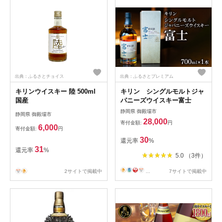
出典：ふるさとチョイス
出典：ふるさとプレミアム
キリンウイスキー 陸 500ml
キリン シングルモルトジャ
国産
パニーズウイスキー富士
静岡県 御殿場市
静岡県 御殿場市
28,000
寄付金額:
円
6,000
寄付金額:
円
30
還元率
%
31
還元率
%
5.0 （3件）
2サイトで掲載中
...
7サイトで掲載中