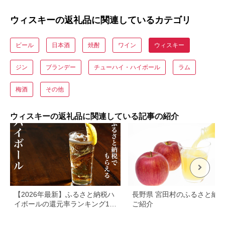
ウィスキーの返礼品に関連しているカテゴリ
ビール
日本酒
焼酎
ワイン
ウィスキー
ジン
ブランデー
チューハイ・ハイボール
ラム
梅酒
その他
ウィスキーの返礼品に関連している記事の紹介
【2026年最新】ふるさと納税ハ
長野県 宮田村のふるさと納
イボールの還元率ランキング10
ご紹介
選！