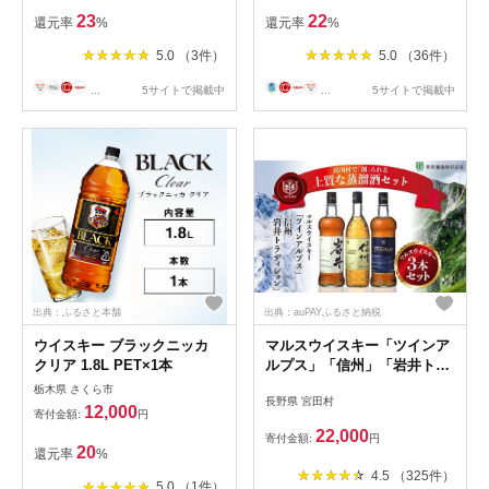
23
22
還元率
%
還元率
%
5.0 （3件）
5.0 （36件）
...
5サイトで掲載中
...
5サイトで掲載中
出典：ふるさと本舗
出典：auPAYふるさと納税
ウイスキー ブラックニッカ
マルスウイスキー「ツインア
クリア 1.8L PET×1本
ルプス」「信州」「岩井トラ
ディション」３本セット （
栃木県 さくら市
長野県 宮田村
長野県 宮田村 ３本セット 国
12,000
寄付金額:
円
産 ウィスキー 洋酒 本坊酒造
22,000
寄付金額:
円
750ml 720ml 40% お酒 アル
20
還元率
%
コール ハイボール 水割り ロ
4.5 （325件）
ック 家飲み ギフト プレゼン
5.0 （1件）