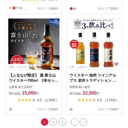
ト 信州限定 誕生日 バースデ
ー お祝い )
...
5サイトで掲載中
2サイトで掲載中
出典：ふるなび
出典：ふるなび
【ふるなび限定】 酒 富士山
ウイスキー 信州 ツインアル
ウイスキー700ml 2本セット
プス 岩井トラディション ウ
ハイボール FN-Limited-SP
イスキー
山梨県 富士吉田市
長野県 駒ヶ根市
15,000
22,000
寄付金額:
円
寄付金額:
円
4.5 （179件）
4.5 （175件）
1サイトで掲載中
1サイトで掲載中
...
1
2
3
›
››