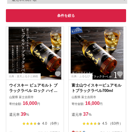
条件を絞る
出典：楽天ふるさと納税
出典：ふるなび
ウイスキー ピュアモルト ブ
富士山ウイスキーピュアモル
ラックラベル ロック ハイボ
トブラックラベル700ml
ール 水割り お湯割り 富士山
山梨県 富士吉田市
山梨県 富士吉田市
ウイスキー 700ml プレゼン
16,000
16,000
寄付金額:
円
寄付金額:
円
ト ギフト 父の日 酒 瓶 お酒
39
37
還元率
%
還元率
%
4.0 （6件）
4.5 （63件）