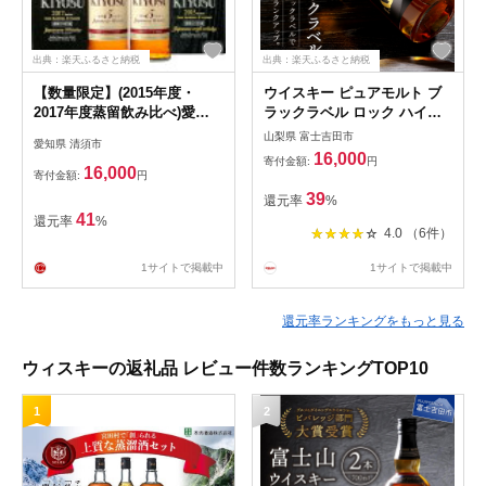
出典：楽天ふるさと納税
出典：楽天ふるさと納税
【数量限定】(2015年度・
ウイスキー ピュアモルト ブ
2017年度蒸留飲み比べ)愛知
ラックラベル ロック ハイボ
クラフトウイスキーキヨス45
ール 水割り お湯割り 富士山
山梨県 富士吉田市
愛知県 清須市
度 2本セット
ウイスキー 700ml プレゼン
16,000
寄付金額:
円
ト ギフト 父の日 酒 瓶 お酒
16,000
寄付金額:
円
39
還元率
%
41
還元率
%
4.0 （6件）
1サイトで掲載中
1サイトで掲載中
還元率ランキングをもっと見る
ウィスキーの返礼品 レビュー件数ランキングTOP10
1
2