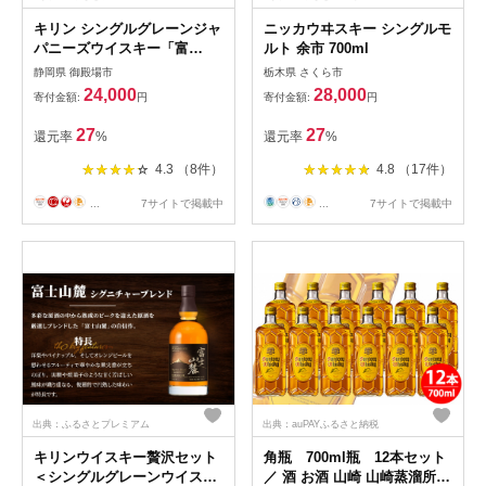
キリン シングルグレーンジャ
ニッカウヰスキー シングルモ
パニーズウイスキー「富
ルト 余市 700ml
士」 700ml【お酒 ウイスキ
静岡県 御殿場市
栃木県 さくら市
ー 国産】◇
24,000
28,000
寄付金額:
円
寄付金額:
円
27
27
還元率
%
還元率
%
4.3 （8件）
4.8 （17件）
...
7サイトで掲載中
...
7サイトで掲載中
出典：ふるさとプレミアム
出典：auPAYふるさと納税
キリンウイスキー贅沢セット
角瓶 700ml瓶 12本セット
＜シングルグレーンウイスキ
／ 酒 お酒 山崎 山崎蒸溜所