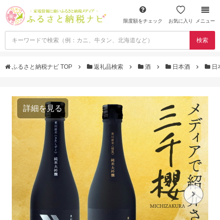
限度額をチェック
お気に入り
メニュー
検索
ふるさと納税ナビ TOP
返礼品検索
酒
日本酒
日
詳細を見る