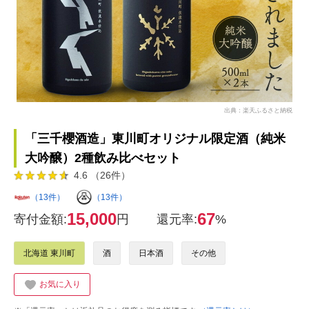
出典：楽天ふるさと納税
「三千櫻酒造」東川町オリジナル限定酒（純米
大吟醸）2種飲み比べセット
4.6 （26件）
（13件）
（13件）
15,000
67
寄付金額:
円
還元率:
%
北海道 東川町
酒
日本酒
その他
お気に入り