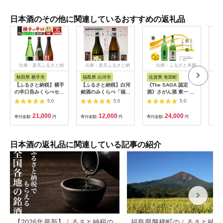
日本酒のその他に関連しているおすすめの返礼品
出典：楽天ふるさと納
出典：楽天ふるさと納
出典：ふるさと本舗
出
税
税
秋田県 横手市
福島県 白河市
佐賀県 有田町
山
【ふるさと納税】横手
【ふるさと納税】白河
《The SAGA 認定
【ふ
の辛口呑みくらべセッ
銘酒のみくらべ「福島
酒》さがん酒 東一 山
まが
ト まんさくの花・天
産酒米“夢の香”vs北
田錦特別純米酒 / 東一
出羽
5.0
5.0
5.0
の戸・阿櫻 720ml×3
海道産酒米“吟風” フ
純米酒 1.8L×2本【佐
大吟
本
レッシュな香りを楽し
嘉蔵屋】プラチナ受賞
純米
21,000
12,000
24,000
寄付金額:
円
寄付金額:
円
寄付金額:
円
寄付
むセット」 F21R-593
佐賀限定 低アルコー
ル 五町田酒造 佐嘉蔵
屋 dj002
日本酒の返礼品に関連している記事の紹介
【2026年最新】ふるさと納税の
福島県磐梯町のふるさと納税