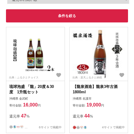
条件を絞る
出典：ふるさとチョイス
出典：楽天ふるさと納税
琉球泡盛 「龍」20度＆30
【龍泉酒造】龍泉3年古酒
度 1升瓶セット
1800ml
沖縄県 金武町
沖縄県 名護市
16,000
19,000
寄付金額:
円
寄付金額:
円
47
44
還元率
%
還元率
%
...
6サイトで掲載中
4サイトで掲載中