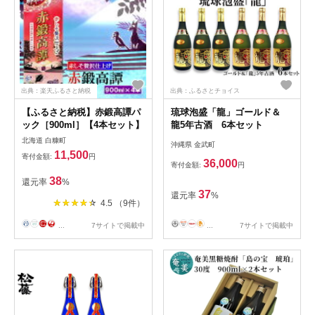
出典：楽天ふるさと納税
出典：ふるさとチョイス
【ふるさと納税】赤鍛高譚パ
琉球泡盛「龍」ゴールド＆
ック［900ml］【4本セット】
龍5年古酒 6本セット
北海道 白糠町
沖縄県 金武町
11,500
寄付金額:
円
36,000
寄付金額:
円
38
還元率
%
37
還元率
%
4.5 （9件）
...
7サイトで掲載中
...
7サイトで掲載中