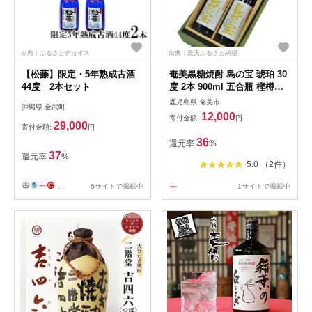
出典：ふるさとチョイス
出典：楽天ふるさと納税
【松藤】限定・5年熟成古酒
奄美黒糖焼酎 島の宝 琥珀 30
44度 2本セット
度 2本 900ml 五合瓶 樫樽貯
蔵 世界自然遺産登録ラベル
鹿児島県 奄美市
沖縄県 金武町
12,000
寄付金額:
円
29,000
寄付金額:
円
36
還元率
%
37
還元率
%
5.0 （2件）
...
6サイトで掲載中
1サイトで掲載中