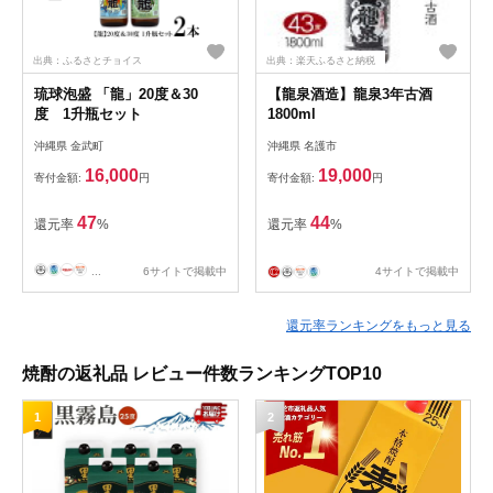
出典：ふるさとチョイス
出典：楽天ふるさと納税
琉球泡盛 「龍」20度＆30
【龍泉酒造】龍泉3年古酒
度 1升瓶セット
1800ml
沖縄県 金武町
沖縄県 名護市
16,000
19,000
寄付金額:
円
寄付金額:
円
47
44
還元率
%
還元率
%
...
6サイトで掲載中
4サイトで掲載中
還元率ランキングをもっと見る
焼酎の返礼品 レビュー件数ランキングTOP10
1
2