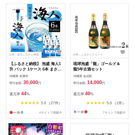
出典：楽天ふるさと納税
出典：ふるさとチョイス
【ふるさと納税】 泡盛 海人1
琉球泡盛「龍」ゴールド＆
升 パック 1ケース 6本 まさひ
龍5年古酒セット
ろ酒造 あわもり 沖縄 地酒 セ
沖縄県 糸満市
沖縄県 金武町
ット 琉球泡盛 一升 1800ml
30,000
14,000
寄付金額:
円
寄付金額:
円
パック 沖縄泡盛 お酒 30度 う
みんちゅ 沖縄銘柄 沖縄名産
44
40
還元率
%
還元率
%
まとめ買い 家飲み 宅飲み 酒
焼酎 スピリッツ ストレート
5.0 （27件）
5.0 （1件）
水割り ソーダ割 糸満 30,000
円 3万
4サイトで掲載中
...
7サイトで掲載中