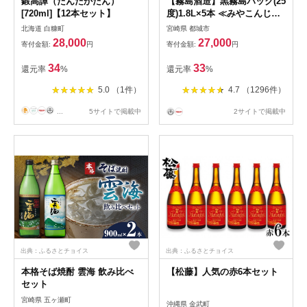
鍛高譚（たんたかたん）
【霧島酒造】黒霧島パック(25
[720ml]【12本セット】
度)1.8L×5本 ≪みやこんじょ
特急便≫ - くろきりしま 一升
北海道 白糠町
宮崎県 都城市
パック 霧島酒造 黒霧島 25度
28,000
27,000
寄付金額:
円
寄付金額:
円
1.8L×5本 お湯割り/水割り/ロ
ック/ストレート 本格焼酎 定
34
33
還元率
%
還元率
%
番焼酎 AD-0708_
5.0 （1件）
4.7 （1296件）
...
5サイトで掲載中
2サイトで掲載中
出典：ふるさとチョイス
出典：ふるさとチョイス
本格そば焼酎 雲海 飲み比べ
【松藤】人気の赤6本セット
セット
宮崎県 五ヶ瀬町
沖縄県 金武町