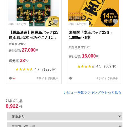
出典：ふるなび
出典：ふるなび
【霧島酒造】黒霧島パック(25
麦焼酎「麦王パック25％」
度)1.8L×5本 ≪みやこんじょ
1,800ml×6本
特急便≫ - くろきりしま 一升
宮崎県 都城市
鹿児島県 曽於市
パック 霧島酒造 黒霧島 25度
27,000
寄付金額:
円
1.8L×5本 お湯割り/水割り/ロ
16,000
寄付金額:
円
ック/ストレート 本格焼酎 定
33
還元率
%
番焼酎 AD-0708_
4.5 （309件）
4.7 （1296件）
2サイトで掲載中
1サイトで掲載中
レビュー件数ランキングをもっと見る
対象返礼品
8,922
件