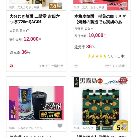
出典：楽天ふるさと納税
出典：楽天ふるさと納税
大分むぎ焼酎 二階堂 吉四六
本格麦焼酎 稲葉の白うさぎ
つぼ(720ml)AG04
【焼酎の製造でも実績のある
佐久市 千曲錦酒造 日本酒
長野県 佐久市
大分県 日出町
のような柔らかな味わいと旨
10,000
寄付金額:
円
味 本格麦焼酎 原料の麦は
12,000
寄付金額:
円
一部焙煎し、香ばしさも加わ
36
還元率
%
っています 長野県 佐久市 】
36
還元率
%
5.0 （1件）
1サイトで掲載中
1サイトで掲載中
出典：ふるさとプレミアム
出典：ふるなび