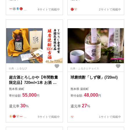
...
6サイトで掲載中
2サイトで掲載中
出典：ふるなび
出典：ふるさとチョイス
超古酒とろしかや【年間数量
球磨焼酎「しず寝」(720ml)
限定品】720ml×1本 お酒 米
焼酎 焼酎 晩酌 アルコール 家
熊本県 錦町
熊本県 湯前町
飲み 30年物 17年物 ブレンド
55,000
48,000
寄付金額:
円
寄付金額:
円
ヴィンテージ 100％古酒 熟成
最高級酒
30
27
還元率
%
還元率
%
...
5サイトで掲載中
1サイトで掲載中