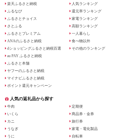
楽天ふるさと納税
人気ランキング
ふるなび
還元率ランキング
ふるさとチョイス
家電ランキング
さとふる
高額ランキング
ふるさとプレミアム
一人暮らし
ANAのふるさと納税
食べ物以外
dショッピングふるさと納税百選
その他のランキング
au PAY ふるさと納税
ふるさと本舗
ヤフーのふるさと納税
マイナビふるさと納税
ポイント還元キャンペーン
人気の返礼品から探す
牛肉
定期便
いくら
商品券・金券
カニ
旅行券
うなぎ
家電・電化製品
うに
自転車