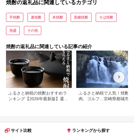
焼酎の返礼品に関連しているカテゴリ
芋焼酎
麦焼酎
米焼酎
黒糖焼酎
そば焼酎
泡盛
その他
焼酎の返礼品に関連している記事の紹介
ふるさと納税の焼酎おすすめラ
ふるさと納税で人気！焼酎や
ンキング【2026年最新版】還元
肉、ゴルフ…宮崎県都城市の
率・人気銘柄を比較
礼品ランキング
サイト比較
ランキングから探す