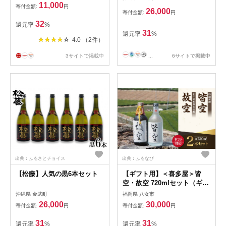
11,000
寄付金額:
円
26,000
寄付金額:
円
32
還元率
%
31
還元率
%
4.0 （2件）
3サイトで掲載中
...
6サイトで掲載中
出典：ふるさとチョイス
出典：ふるなび
【松藤】人気の黒6本セット
【ギフト用】＜喜多屋＞皆
空・故空 720mlセット（ギフ
ト対応） 015-011-GFT
沖縄県 金武町
福岡県 八女市
26,000
30,000
寄付金額:
円
寄付金額:
円
31
31
還元率
%
還元率
%