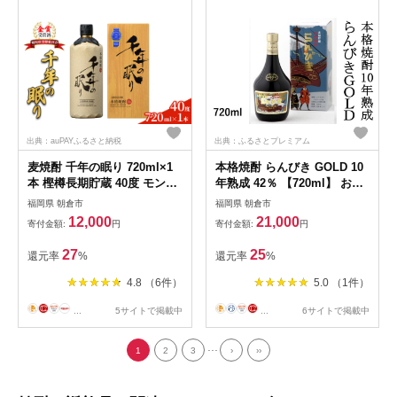
出典：auPAYふるさと納税
出典：ふるさとプレミアム
麦焼酎 千年の眠り 720ml×1
本格焼酎 らんびき GOLD 10
本 樫樽長期貯蔵 40度 モンド
年熟成 42％ 【720ml】 お酒
セレクション金賞受賞 アルコ
麦
福岡県 朝倉市
福岡県 朝倉市
ール 酒 お酒 篠崎
12,000
21,000
寄付金額:
円
寄付金額:
円
27
25
還元率
%
還元率
%
4.8 （6件）
5.0 （1件）
...
5サイトで掲載中
...
6サイトで掲載中
...
1
2
3
›
››